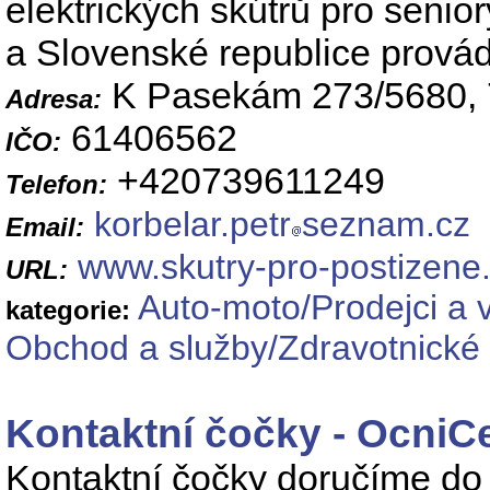
elektrických skútrů pro seni
a Slovenské republice provád
K Pasekám 273/5680, 
Adresa:
61406562
IČO:
+420739611249
Telefon:
korbelar.petr
seznam.cz
Email:
www.skutry-pro-postizene
URL:
Auto-moto/Prodejci a 
kategorie:
Obchod a služby/Zdravotnické 
Kontaktní čočky - OcniC
Kontaktní čočky doručíme do