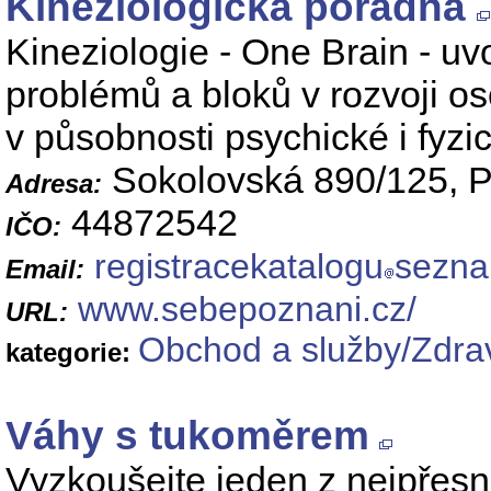
Kineziologická poradna
Kineziologie - One Brain - uvol
problémů a bloků v rozvoji oso
v působnosti psychické i fyzi
Sokolovská 890/125, P
Adresa:
44872542
IČO:
registracekatalogu
sezna
Email:
www.sebepoznani.cz/
URL:
Obchod a služby/Zdrav
kategorie:
Váhy s tukoměrem
Vyzkoušejte jeden z nejpřesně