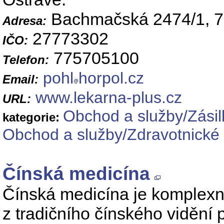
Bachmačská 2474/1, 7
Adresa:
27773302
IČO:
775705100
Telefon:
pohl
horpol.cz
Email:
www.lekarna-plus.cz
URL:
Obchod a služby/Zási
kategorie:
Obchod a služby/Zdravotnické 
Čínská medicína
Čínská medicína je komplexní
z tradičního čínského vidění p