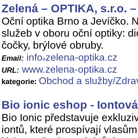
Zelená – OPTIKA, s.r.o. –
Oční optika Brno a Jevíčko. 
služeb v oboru oční optiky: di
čočky, brýlové obruby.
info
zelena-optika.cz
Email:
www.zelena-optika.cz
URL:
Obchod a služby/Zdrav
kategorie:
Bio ionic eshop - Iontov
Bio Ionic představuje exkluzi
iontů, které prospívají vlasům