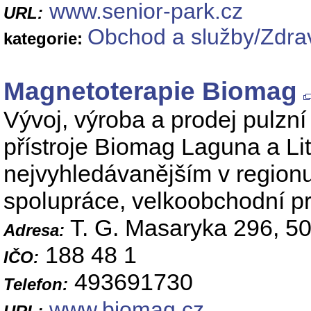
www.senior-park.cz
URL:
Obchod a služby/Zdrav
kategorie:
Magnetoterapie Biomag
Vývoj, výroba a prodej pulzní
přístroje Biomag Laguna a Lit
nejvyhledávanějším v region
spolupráce, velkoobchodní pr
T. G. Masaryka 296, 5
Adresa:
188 48 1
IČO:
493691730
Telefon:
www.biomag.cz