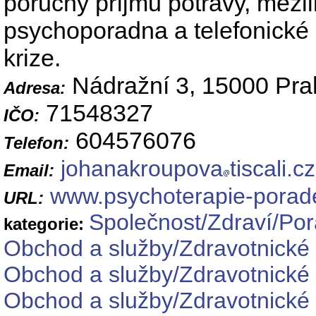
poruchy příjmu potravy, mezil
psychoporadna a telefonické 
krize.
Nádražní 3, 15000 Pra
Adresa:
71548327
IČO:
604576076
Telefon:
johanakroupova
tiscali.cz
Email:
www.psychoterapie-porade
URL:
Společnost/Zdraví/Po
kategorie:
Obchod a služby/Zdravotnické 
Obchod a služby/Zdravotnické 
Obchod a služby/Zdravotnické 