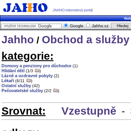
JAHHO internetový portál
Wall
Google
Jahho.cz
Jahho
Obchod a služby
/
kategorie:
Domovy a penziony pro důchodce
(1)
Hlídání dětí
(1/3
)
Lázně a ozdravné pobyty
(2)
Lékaři
(6/11
)
Ostatní služby
(42)
Pečovatelské služby
(2/2
)
Srovnat:
Vzestupně
-