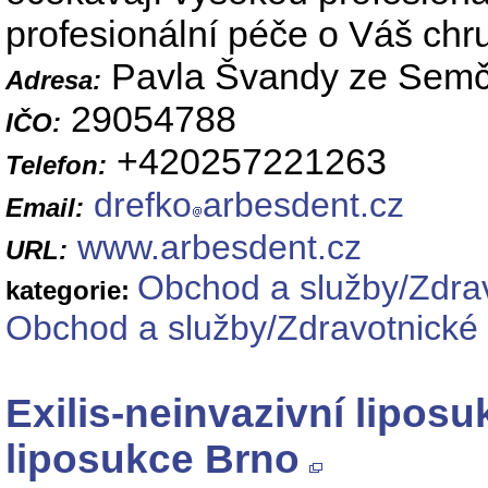
profesionální péče o Váš chr
Pavla Švandy ze Semči
Adresa:
29054788
IČO:
+420257221263
Telefon:
drefko
arbesdent.cz
Email:
www.arbesdent.cz
URL:
Obchod a služby/Zdrav
kategorie:
Obchod a služby/Zdravotnické 
Exilis-neinvazivní lipos
liposukce Brno