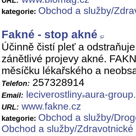
URL:
Obchod a služby/Zdrav
kategorie:
Fakné - stop akné
Účinně čistí pleť a odstraňuj
zánětlivé projevy akné. FAKNÉ
měsíčku lékařského a neobsa
257328914
Telefon:
leciverostliny
aura-group
Email:
www.fakne.cz
URL:
Obchod a služby/Droge
kategorie:
Obchod a služby/Zdravotnické 