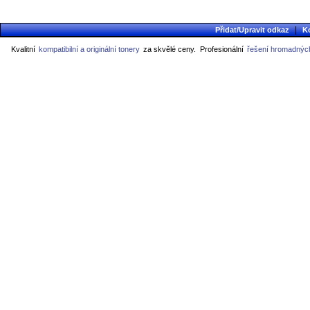
|
Přidat/Upravit odkaz
K
Kvalitní
kompatibilní a originální tonery
za skvělé ceny.
Profesionální
řešení hromadných