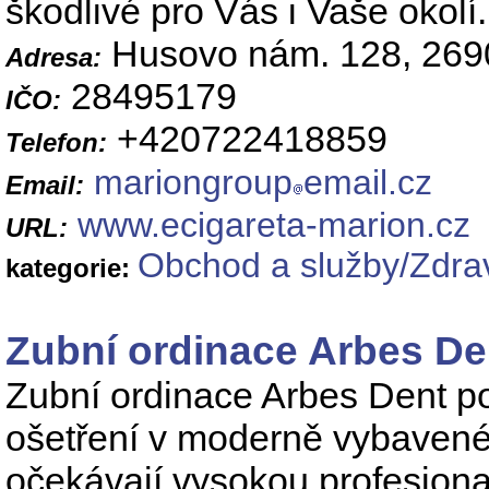
škodlivé pro Vás i Vaše okolí.
Husovo nám. 128, 269
Adresa:
28495179
IČO:
+420722418859
Telefon:
mariongroup
email.cz
Email:
www.ecigareta-marion.cz
URL:
Obchod a služby/Zdrav
kategorie:
Zubní ordinace Arbes De
Zubní ordinace Arbes Dent po
ošetření v moderně vybavené 
očekávají vysokou profesiona