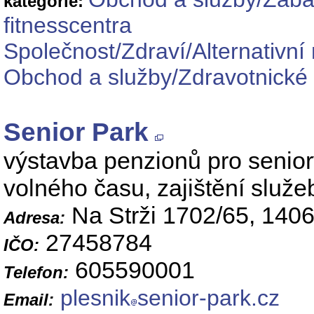
kategorie:
fitnesscentra
Společnost/Zdraví/Alternativní
Obchod a služby/Zdravotnické 
Senior Park
výstavba penzionů pro senior
volného času, zajištění služ
Na Strži 1702/65, 140
Adresa:
27458784
IČO:
605590001
Telefon:
plesnik
senior-park.cz
Email: