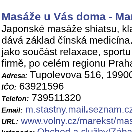
Masáže u Vás doma - Ma
Japonské masáže shiatsu, kla
dává základ čínská medicína
jako součást relaxace, sport
firmě, po celém regionu Prah
Tupolevova 516, 1990
Adresa:
63921596
IČO:
739511320
Telefon:
m.stastny.mail
seznam.c
Email:
www.volny.cz/marekst/ma
URL:
Obchod a služby/Zábav