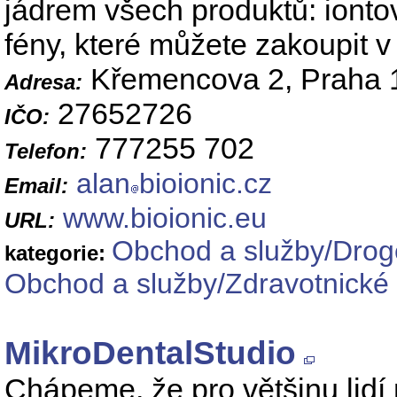
jádrem všech produktů: iontov
fény, které můžete zakoupit v
Křemencova 2, Praha 
Adresa:
27652726
IČO:
777255 702
Telefon:
alan
bioionic.cz
Email:
www.bioionic.eu
URL:
Obchod a služby/Droge
kategorie:
Obchod a služby/Zdravotnické 
MikroDentalStudio
Chápeme, že pro většinu lidí