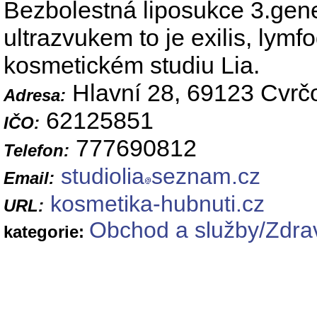
Bezbolestná liposukce 3.gene
ultrazvukem to je exilis, lymf
kosmetickém studiu Lia.
Hlavní 28, 69123 Cvrč
Adresa:
62125851
IČO:
777690812
Telefon:
studiolia
seznam.cz
Email:
kosmetika-hubnuti.cz
URL:
Obchod a služby/Zdrav
kategorie: