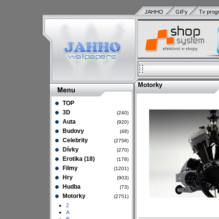
JAHHO
GIFy
Tv prog
Motorky
TOP
3D
(240)
Auta
(920)
Budovy
(48)
Celebrity
(2758)
Dívky
(270)
Erotika (18)
(178)
Filmy
(1201)
Hry
(903)
Hudba
(73)
Motorky
(2751)
2
A