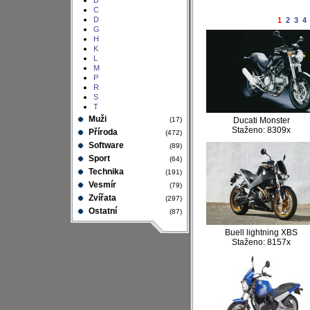
B
C
D
1
2
3
4
G
H
K
L
M
P
R
S
T
Muži
(17)
Ducati Monster
Staženo: 8309x
Příroda
(472)
Software
(89)
Sport
(64)
Technika
(191)
Vesmír
(79)
Zvířata
(297)
Ostatní
(87)
Buell lightning XBS
Staženo: 8157x