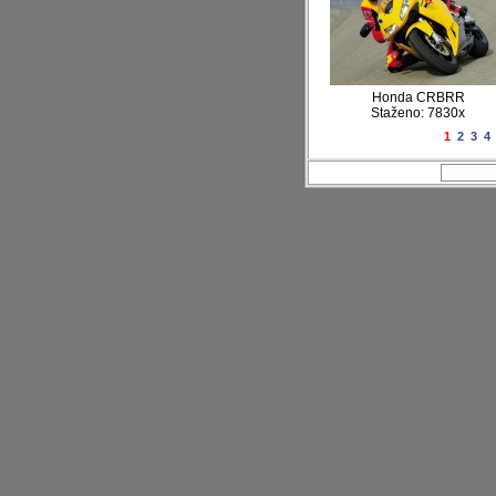
Honda CRBRR
Staženo: 7830x
1
2
3
4