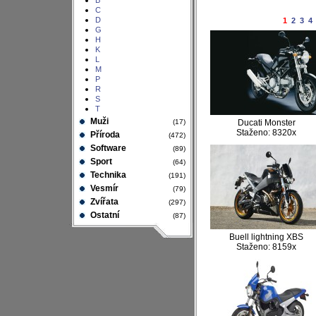
B
C
D
1
2
3
4
G
H
K
L
M
P
R
S
T
Muži
(17)
Ducati Monster
Staženo: 8320x
Příroda
(472)
Software
(89)
Sport
(64)
Technika
(191)
Vesmír
(79)
Zvířata
(297)
Ostatní
(87)
Buell lightning XBS
Staženo: 8159x