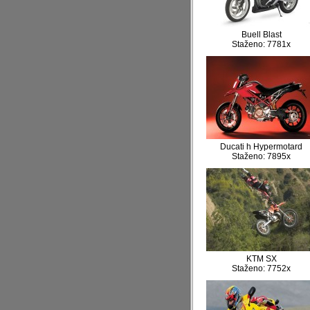
Buell Blast
Staženo: 7781x
Ducati h Hypermotard
Staženo: 7895x
KTM SX
Staženo: 7752x