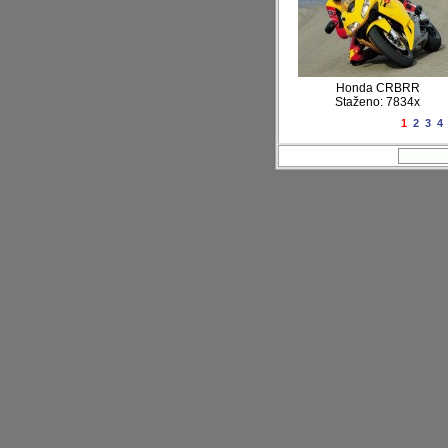
Honda CRBRR
Staženo: 7834x
1
2
3
4