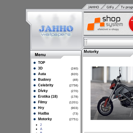
JAHHO
GIFy
Tv prog
Motorky
TOP
3D
(240)
Auta
(920)
Budovy
(48)
Celebrity
(2758)
Dívky
(270)
Erotika (18)
(178)
Filmy
(1201)
Hry
(903)
Hudba
(73)
Motorky
(2751)
2
A