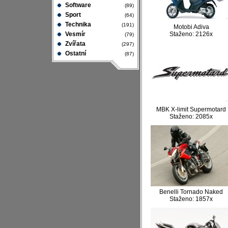
Software
(89)
Sport
(64)
Technika
(191)
Motobi Adiva
Vesmír
Staženo: 2126x
(79)
Zvířata
(297)
Ostatní
(87)
MBK X-limit Supermotard
Staženo: 2085x
Benelli Tornado Naked
Staženo: 1857x