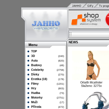
JAHHO
GIFy
Tv prog
NEWS
TOP
3D
(240)
Auta
(920)
Budovy
(48)
Celebrity
(2758)
Dívky
(270)
Erotika (18)
(178)
Orlaith Mcallister
Filmy
(1201)
Staženo: 3275x
Hry
(903)
Hudba
(73)
Motorky
(2751)
Muži
(17)
Příroda
(472)