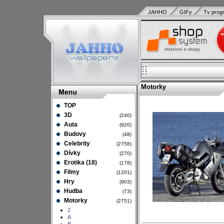
JAHHO
GIFy
Tv prog
Motorky
TOP
3D
(240)
Auta
(920)
Budovy
(48)
Celebrity
(2758)
Dívky
(270)
Erotika (18)
(178)
Filmy
(1201)
Hry
(903)
Hudba
(73)
Motorky
(2751)
2
A