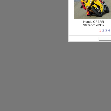
Honda CRBRR
Staženo: 7830x
1
2
3
4