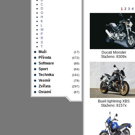
B
C
D
1
2
3
4
G
H
K
L
M
P
R
S
T
Muži
(17)
Ducati Monster
Staženo: 8309x
Příroda
(472)
Software
(89)
Sport
(64)
Technika
(191)
Vesmír
(79)
Zvířata
(297)
Ostatní
(87)
Buell lightning XBS
Staženo: 8157x