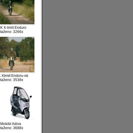
K X-limit Enduro
taženo: 3266x
Xlimit Endoru-ok
taženo: 3538x
Motobi Adiva
taženo: 3688x