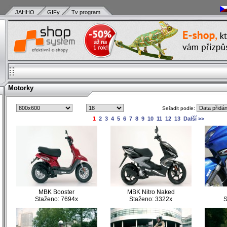
JAHHO
GIFy
Tv program
Motorky
Seřadit podle:
)
1
2
3
4
5
6
7
8
9
10
11
12
13
Další >>
)
)
)
)
)
)
)
MBK Booster
MBK Nitro Naked
)
Staženo: 7694x
Staženo: 3322x
S
)