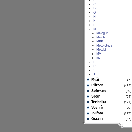
B
C
D
G
H
K
L
M
Malaguti
Maluti
MBK
Moto-Guzzi
Motobi
MV
MZ
P
R
S
T
Muži
(17
Příroda
(472
Software
(89
Sport
(64
Technika
(191
Vesmír
(79
Zvířata
(297
Ostatní
(87