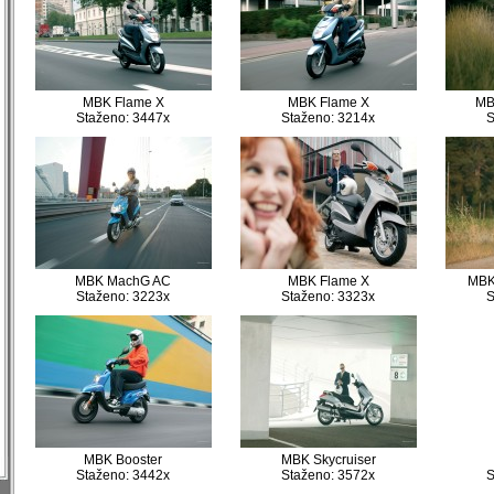
MBK Flame X
MBK Flame X
MB
Staženo: 3447x
Staženo: 3214x
S
MBK MachG AC
MBK Flame X
MBK 
Staženo: 3223x
Staženo: 3323x
S
)
)
)
)
)
)
)
)
MBK Booster
MBK Skycruiser
Staženo: 3442x
Staženo: 3572x
S