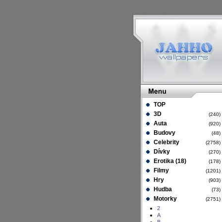
TOP
3D
(240
Auta
(920
Budovy
(48
Celebrity
(2758
Dívky
(270
Erotika (18)
(178
Filmy
(1201
Hry
(903
Hudba
(73
Motorky
(2751
2
A