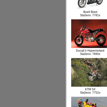
Buell Blast
Staženo: 7781x
Ducati h Hypermotard
Staženo: 7895x
KTM SX
Staženo: 7752x