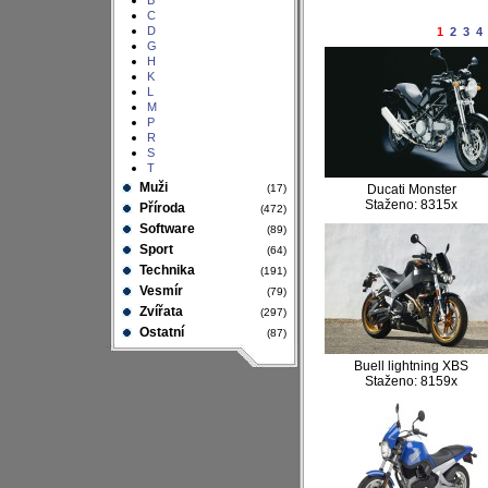
B
C
D
1
2
3
4
G
H
K
L
M
P
R
S
T
Muži
(17)
Ducati Monster
Staženo: 8315x
Příroda
(472)
Software
(89)
Sport
(64)
Technika
(191)
Vesmír
(79)
Zvířata
(297)
Ostatní
(87)
Buell lightning XBS
Staženo: 8159x