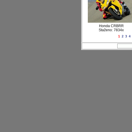
Honda CRBRR
Staženo: 7834x
1
2
3
4