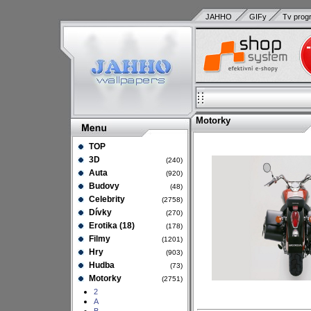
JAHHO
GIFy
Tv prog
Motorky
TOP
3D
(240)
Auta
(920)
Budovy
(48)
Celebrity
(2758)
Dívky
(270)
Erotika (18)
(178)
Filmy
(1201)
Hry
(903)
Hudba
(73)
Motorky
(2751)
2
A