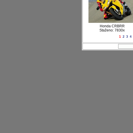
Honda CRBRR
Staženo: 7830x
1
2
3
4