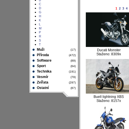
B
C
D
1
2
3
4
G
H
K
L
M
P
R
S
T
Muži
(17)
Ducati Monster
Staženo: 8309x
Příroda
(472)
Software
(89)
Sport
(64)
Technika
(191)
Vesmír
(79)
Zvířata
(297)
Ostatní
(87)
Buell lightning XBS
Staženo: 8157x