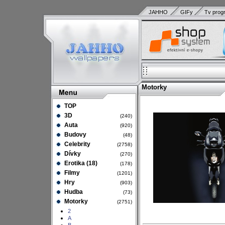
JAHHO
GIFy
Tv prog
Motorky
TOP
3D
(240)
Auta
(920)
Budovy
(48)
Celebrity
(2758)
Dívky
(270)
Erotika (18)
(178)
Filmy
(1201)
Hry
(903)
Hudba
(73)
Motorky
(2751)
2
A