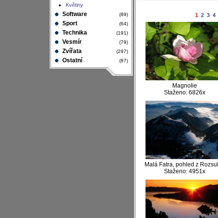
Květiny
Software
(89)
1
2
3
4
Sport
(64)
Technika
(191)
Vesmír
(79)
Zvířata
(297)
Ostatní
(87)
Magnolie
Staženo: 6826x
Malá Fatra, pohled z Rozsu
Staženo: 4951x