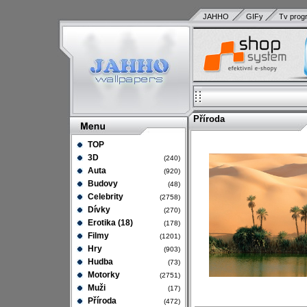
JAHHO
GIFy
Tv prog
Příroda
TOP
3D
(240)
Auta
(920)
Budovy
(48)
Celebrity
(2758)
Dívky
(270)
Erotika (18)
(178)
Filmy
(1201)
Hry
(903)
Hudba
(73)
Motorky
(2751)
Muži
(17)
Příroda
(472)