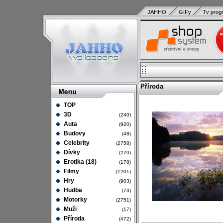
JAHHO
GIFy
Tv prog
Příroda
TOP
3D
(240)
Auta
(920)
Budovy
(48)
Celebrity
(2758)
Dívky
(270)
Erotika (18)
(178)
Filmy
(1201)
Hry
(903)
Hudba
(73)
Motorky
(2751)
Muži
(17)
Příroda
(472)