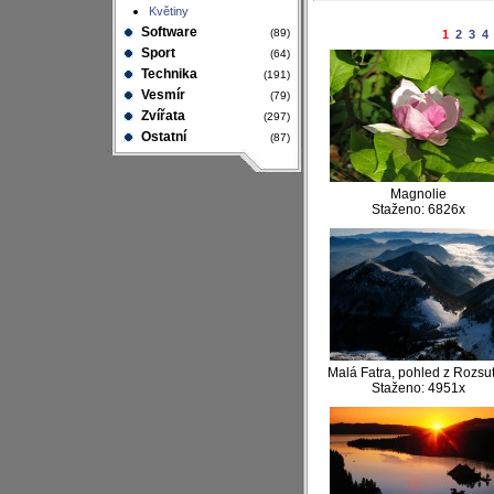
Květiny
Software
(89)
1
2
3
4
Sport
(64)
Technika
(191)
Vesmír
(79)
Zvířata
(297)
Ostatní
(87)
Magnolie
Staženo: 6826x
Malá Fatra, pohled z Rozsu
Staženo: 4951x