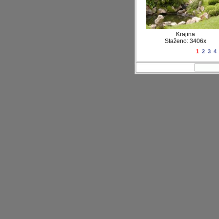
Krajina
Staženo: 3406x
1
2
3
4