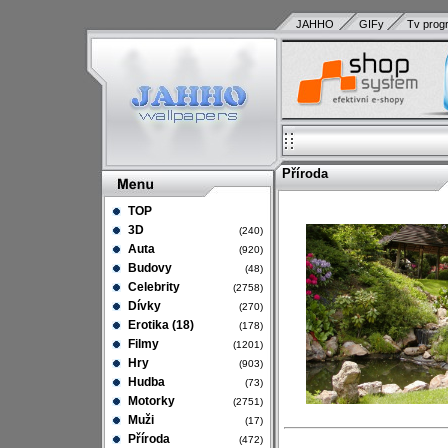
JAHHO
GIFy
Tv prog
Příroda
TOP
3D
(240)
Auta
(920)
Budovy
(48)
Celebrity
(2758)
Dívky
(270)
Erotika (18)
(178)
Filmy
(1201)
Hry
(903)
Hudba
(73)
Motorky
(2751)
Muži
(17)
Příroda
(472)