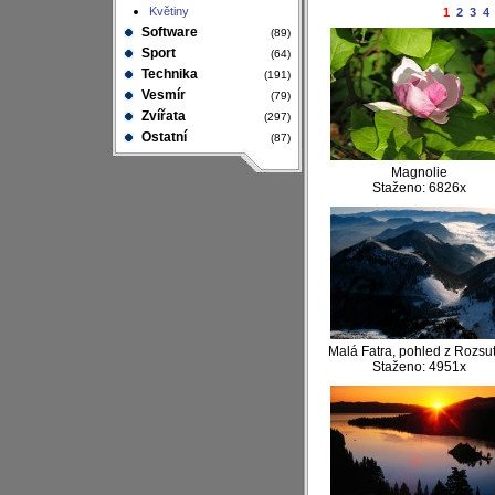
Květiny
1
2
3
4
Software
(89)
Sport
(64)
Technika
(191)
Vesmír
(79)
Zvířata
(297)
Ostatní
(87)
Magnolie
Staženo: 6826x
Malá Fatra, pohled z Rozsu
Staženo: 4951x