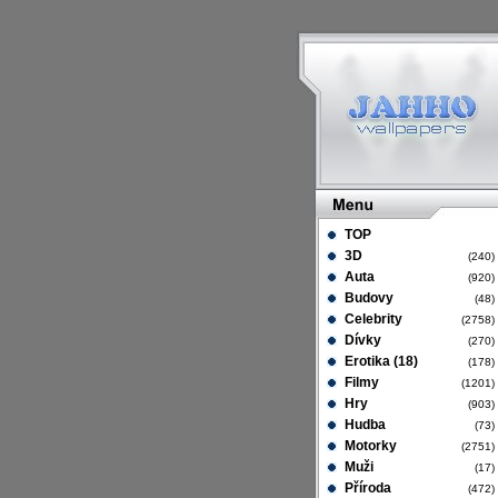
TOP
3D
(240
Auta
(920
Budovy
(48
Celebrity
(2758
Dívky
(270
Erotika (18)
(178
Filmy
(1201
Hry
(903
Hudba
(73
Motorky
(2751
Muži
(17
Příroda
(472