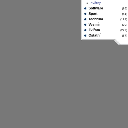
Květiny
Software
(89
Sport
(64
Technika
(191
Vesmír
(79
Zvířata
(297
Ostatní
(87