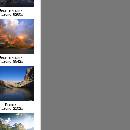
Jezerní krajiny
taženo: 9260x
Jezerní krajiny
taženo: 8542x
Krajina
taženo: 2102x