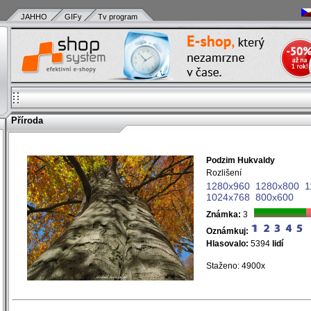
JAHHO
GIFy
Tv program
Příroda
Podzim Hukvaldy
)
Rozlišení
)
1280x960
1280x800
1
)
1024x768
800x600
)
)
Známka:
3
)
Oznámkuj:
)
Hlasovalo:
5394
lidí
)
Staženo: 4900x
)
)
)
)