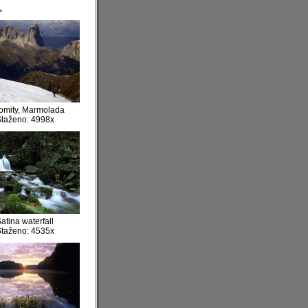
>
omity, Marmolada
taženo: 4998x
atina waterfall
taženo: 4535x