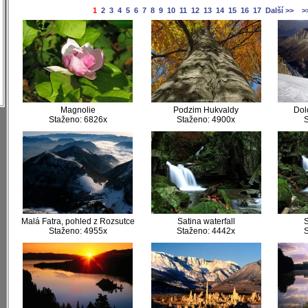
1
2
3
4
5
6
7
8
9
10
11
12
13
14
15
16
17
Další >>
>
)
)
)
)
)
)
Magnolie
Podzim Hukvaldy
Dol
Staženo: 6826x
Staženo: 4900x
S
Malá Fatra, pohled z Rozsutce
Satina waterfall
S
Staženo: 4955x
Staženo: 4442x
S