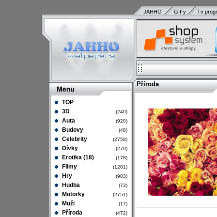
JAHHO
GIFy
Tv prog
Příroda
TOP
3D
(240)
Auta
(920)
Budovy
(48)
Celebrity
(2758)
Dívky
(270)
Erotika (18)
(178)
Filmy
(1201)
Hry
(903)
Hudba
(73)
Motorky
(2751)
Muži
(17)
Příroda
(472)