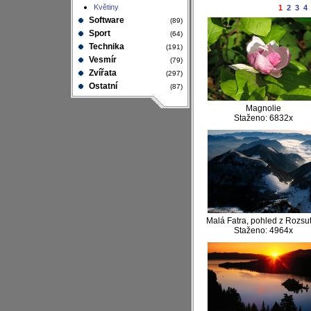
Květiny
1
2
3
4
Software
(89)
Sport
(64)
Technika
(191)
Vesmír
(79)
Zvířata
(297)
Ostatní
(87)
Magnolie
Staženo: 6832x
Malá Fatra, pohled z Rozsu
Staženo: 4964x