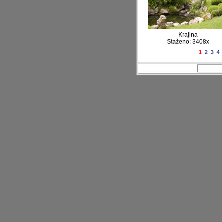
Krajina
Staženo: 3408x
1
2
3
4