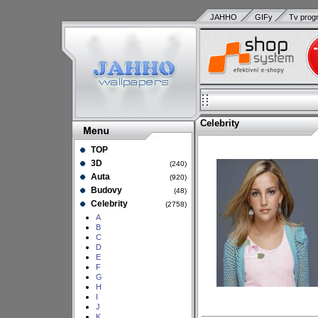
JAHHO
GIFy
Tv prog
Celebrity
TOP
3D
(240)
Auta
(920)
Budovy
(48)
Celebrity
(2758)
A
B
C
D
E
F
G
H
I
J
K