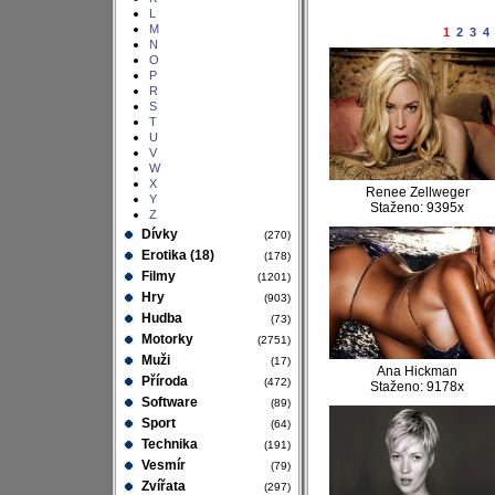
L
M
1
2
3
4
N
O
P
R
S
T
U
V
W
X
Renee Zellweger
Y
Staženo: 9395x
Z
Dívky
(270)
Erotika (18)
(178)
Filmy
(1201)
Hry
(903)
Hudba
(73)
Motorky
(2751)
Muži
(17)
Ana Hickman
Příroda
(472)
Staženo: 9178x
Software
(89)
Sport
(64)
Technika
(191)
Vesmír
(79)
Zvířata
(297)