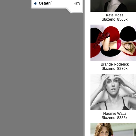
Ostatní
(87)
Kate Moss
Staženo: 8565x
Brande Roderick
Staženo: 8276x
Naomie Watts
Staženo: 8333x