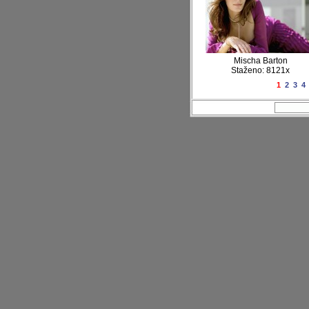
Mischa Barton
Staženo: 8121x
1
2
3
4