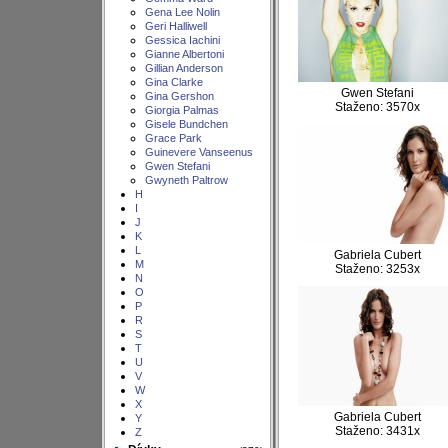
Gena Lee Nolin
Geri Halliwell
Gessica Iachini
Gianne Albertoni
Gillian Anderson
Gina Clarke
Gwen Stefani
Gina Gershon
Staženo: 3570x
Giorgia Palmas
Gisele Bundchen
Grace Park
Guinevere Vanseenus
Gwen Stefani
Gwyneth Paltrow
H
I
J
K
L
Gabriela Cubert
M
Staženo: 3253x
N
O
P
R
S
T
U
V
W
X
Gabriela Cubert
Y
Staženo: 3431x
Z