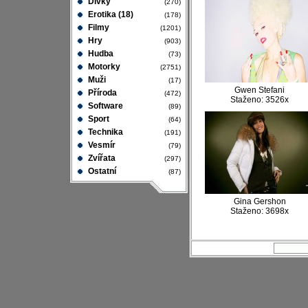
Dívky
(270)
Erotika (18)
(178)
Filmy
(1201)
Hry
(903)
Hudba
(73)
Motorky
(2751)
Muži
(17)
Gwen Stefani
Příroda
(472)
Staženo: 3526x
Software
(89)
Sport
(64)
Technika
(191)
Vesmír
(79)
Zvířata
(297)
Ostatní
(87)
Gina Gershon
Staženo: 3698x