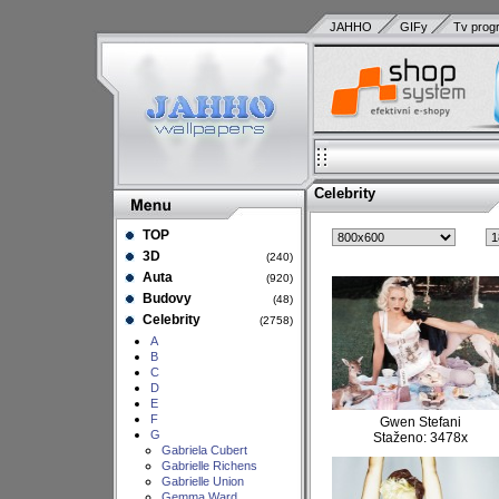
JAHHO
GIFy
Tv prog
Celebrity
TOP
3D
(240)
Auta
(920)
Budovy
(48)
Celebrity
(2758)
A
B
C
D
E
F
Gwen Stefani
G
Staženo: 3478x
Gabriela Cubert
Gabrielle Richens
Gabrielle Union
Gemma Ward