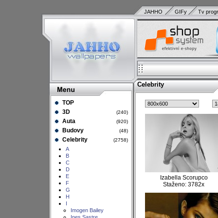
JAHHO
GIFy
Tv prog
Celebrity
TOP
3D
(240)
Auta
(920)
Budovy
(48)
Celebrity
(2758)
A
B
C
D
E
Izabella Scorupco
F
Staženo: 3782x
G
H
I
Imogen Bailey
Ines Sastre