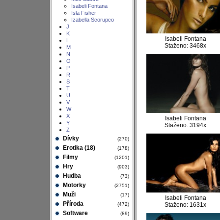
Isabeli Fontana
Isla Fisher
Izabella Scorupco
J
K
Isabeli Fontana
L
Staženo: 3468x
M
N
O
P
R
S
T
U
V
W
X
Isabeli Fontana
Y
Staženo: 3194x
Z
Dívky
(270)
Erotika (18)
(178)
Filmy
(1201)
Hry
(903)
Hudba
(73)
Motorky
(2751)
Muži
(17)
Isabeli Fontana
Příroda
(472)
Staženo: 1631x
Software
(89)