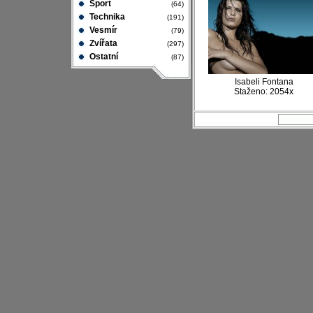
Sport
(64)
Technika
(191)
Vesmír
(79)
Zvířata
(297)
Ostatní
(87)
Isabeli Fontana
Staženo: 2054x