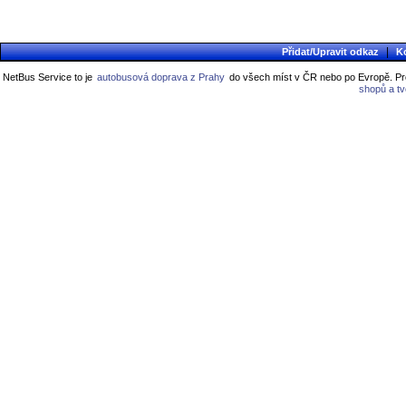
|
Přidat/Upravit odkaz
K
NetBus Service to je
autobusová doprava z Prahy
do všech míst v ČR nebo po Evropě. Pro
shopů a t