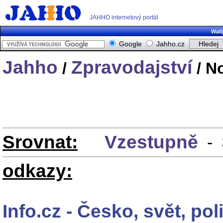
JAHHO internetový portál
Wall
Google
Jahho.cz
Jahho
Zpravodajství
/
/ N
Srovnat:
Vzestupně
-
odkazy:
Info.cz - Česko, svět, pol