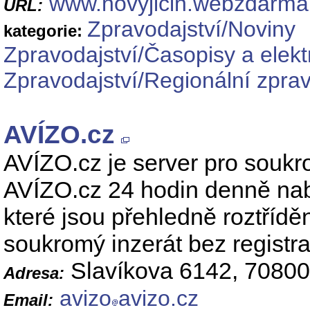
www.novyjicin.webzdarma
URL:
Zpravodajství/Noviny
kategorie:
Zpravodajství/Časopisy a elekt
Zpravodajství/Regionální zprav
AVÍZO.cz
AVÍZO.cz je server pro soukro
AVÍZO.cz 24 hodin denně nabíz
které jsou přehledně roztřídě
soukromý inzerát bez registr
Slavíkova 6142, 70800
Adresa:
avizo
avizo.cz
Email: