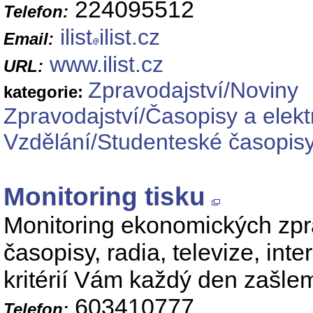
224095512
Telefon:
ilist
ilist.cz
Email:
www.ilist.cz
URL:
Zpravodajství/Noviny
kategorie:
Zpravodajství/Časopisy a elek
Vzdělání/Studenteské časopisy
Monitoring tisku
Monitoring ekonomických zpr
časopisy, radia, televize, int
kritérií Vám každý den zašle
603410777
Telefon: