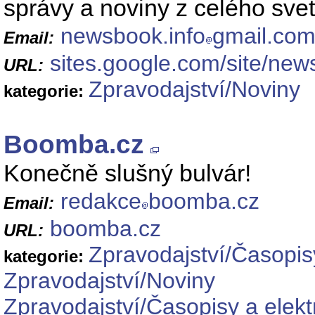
správy a noviny z celého sve
newsbook.info
gmail.co
Email:
sites.google.com/site/new
URL:
Zpravodajství/Noviny
kategorie:
Boomba.cz
Konečně slušný bulvár!
redakce
boomba.cz
Email:
boomba.cz
URL:
Zpravodajství/Časopis
kategorie:
Zpravodajství/Noviny
Zpravodajství/Časopisy a elek