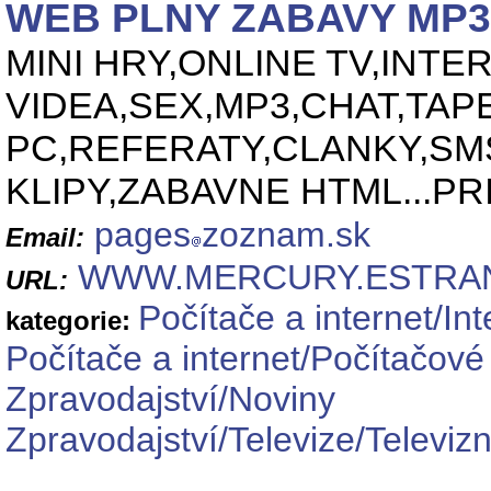
WEB PLNY ZABAVY MP3 
MINI HRY,ONLINE TV,INT
VIDEA,SEX,MP3,CHAT,TAP
PC,REFERATY,CLANKY,S
KLIPY,ZABAVNE HTML...PR
pages
zoznam.sk
Email:
WWW.MERCURY.ESTRAN
URL:
Počítače a internet/In
kategorie:
Počítače a internet/Počítačové
Zpravodajství/Noviny
Zpravodajství/Televize/Televizn