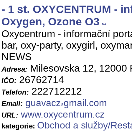
- 1 st. OXYCENTRUM - inf
Oxygen, Ozone O3
Oxycentrum - informační port
bar, oxy-party, oxygirl, oxyma
NEWS
Milesovska 12, 12000 
Adresa:
26762714
IČO:
222712212
Telefon:
guavacz
gmail.com
Email:
www.oxycentrum.cz
URL:
Obchod a služby/Resta
kategorie: