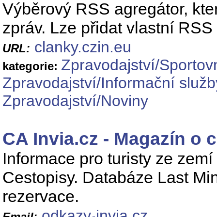
Výběrový RSS agregátor, kter
zpráv. Lze přidat vlastní RSS 
clanky.czin.eu
URL:
Zpravodajství/Sportovn
kategorie:
Zpravodajství/Informační služb
Zpravodajství/Noviny
CA Invia.cz - Magazín o 
Informace pro turisty ze zem
Cestopisy. Databáze Last Min
rezervace.
odkazy
invia.cz
Email: