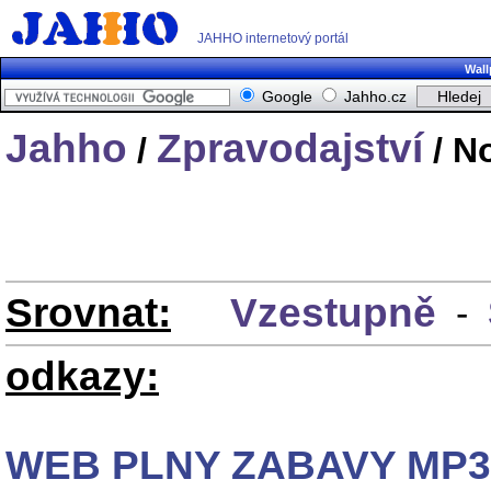
JAHHO internetový portál
Wall
Google
Jahho.cz
Jahho
Zpravodajství
/
/ N
Srovnat:
Vzestupně
-
odkazy:
WEB PLNY ZABAVY MP3 