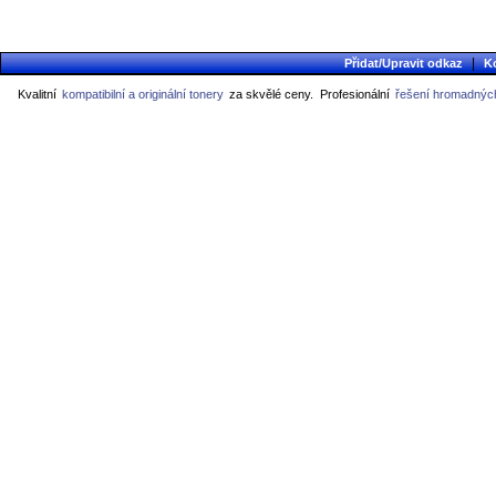
|
Přidat/Upravit odkaz
K
Kvalitní
kompatibilní a originální tonery
za skvělé ceny.
Profesionální
řešení hromadných