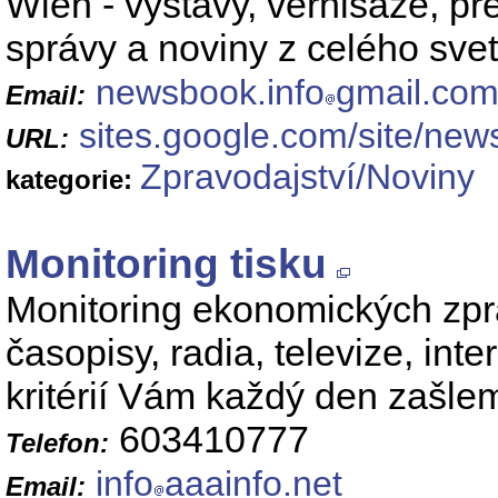
Wien - výstavy, vernisáže, pre
správy a noviny z celého sve
newsbook.info
gmail.co
Email:
sites.google.com/site/new
URL:
Zpravodajství/Noviny
kategorie:
Monitoring tisku
Monitoring ekonomických zpr
časopisy, radia, televize, int
kritérií Vám každý den zašle
603410777
Telefon:
info
aaainfo.net
Email: