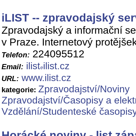
iLIST -- zpravodajský se
Zpravodajský a informační s
v Praze. Internetový protějše
224095512
Telefon:
ilist
ilist.cz
Email:
www.ilist.cz
URL:
Zpravodajství/Noviny
kategorie:
Zpravodajství/Časopisy a elek
Vzdělání/Studenteské časopisy
Horácké noviny - list zá