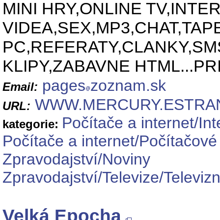
MINI HRY,ONLINE TV,INT
VIDEA,SEX,MP3,CHAT,TAP
PC,REFERATY,CLANKY,S
KLIPY,ZABAVNE HTML...PR
pages
zoznam.sk
Email:
WWW.MERCURY.ESTRAN
URL:
Počítače a internet/In
kategorie:
Počítače a internet/Počítačové
Zpravodajství/Noviny
Zpravodajství/Televize/Televizn
Velká Epocha