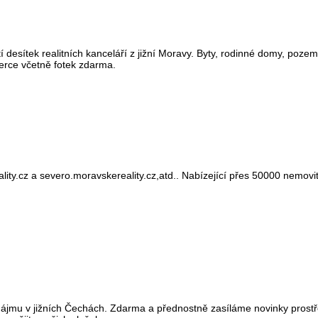
desítek realitních kanceláří z jižní Moravy. Byty, rodinné domy, pozem
zerce včetně fotek zdarma.
ity.cz a severo.moravskereality.cz,atd.. Nabízející přes 50000 nemovito
onájmu v jižních Čechách. Zdarma a přednostně zasíláme novinky prostř