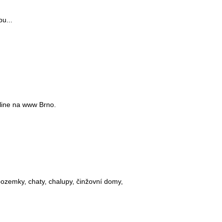
u...
n-line na www Brno.
pozemky, chaty, chalupy, činžovní domy,