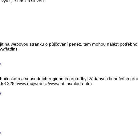
využijte našich služeb.
ít na webovou stránku o půjčování peněz, tam mohou nalézt potřebno
w/fatfins
e
eském a sousedních regionech pro odbyt žádaných finančních produ
58 228. www.mujweb.cz/www/fatfins/hleda.htm
e
e