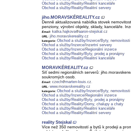
Obchod a služby/Reality/Realitní kanceláře
Obchod a služby/Reality/Realitní servery
jiho.MORAVSKÉREALITY.cz
Denně aktualizovaná nabídka stovek nemovitostí 
penziony, výrobní objekty, sklady, kanceláře. In
katka.hajkova
aaron-stejskal.cz
Email:
jiho.moravskereality.cz
URL:
Obchod a služby/Inzerce/Byty, nemovitosti
kategorie:
Obchod a služby/Inzerce/Inzertní servery
Obchod a služby/Inzerce/Regionální inzerce
Obchod a služby/Reality/Byty, prodej a pronájmy
Obchod a služby/Reality/Realitní kanceláře
MORAVKÉREALITY.cz
Síť sedmi regionálních serverů: jiho.moravskereal
soukromých osob.
czech
marten-louis.cz.
Email:
www.moravskereality.cz
URL:
Obchod a služby/Inzerce/Byty, nemovitosti
kategorie:
Obchod a služby/Inzerce/Regionální inzerce
Obchod a služby/Reality/Byty, prodej a pronájmy
Obchod a služby/Reality/Domy, chalupy a chaty
Obchod a služby/Reality/Realitní kanceláře
Obchod a služby/Reality/Realitní servery
reality Stejskal
Více než 350 nemovitostí a bytů k prodeji a pr