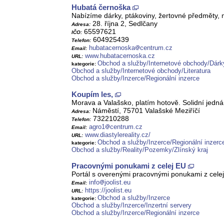
Hubatá černoška
Nabízíme dárky, ptákoviny, žertovné předměty, m
28. října 2, Sedlčany
Adresa:
65597621
IČO:
604925439
Telefon:
hubatacernoska
centrum.cz
Email:
www.hubatacernoska.cz
URL:
Obchod a služby/Internetové obchody/Dárk
kategorie:
Obchod a služby/Internetové obchody/Literatura
Obchod a služby/Inzerce/Regionální inzerce
Koupím les,
Morava a Valašsko, platím hotově. Solidní jedná
Náměstí, 75701 Valašské Meziříčí
Adresa:
732210288
Telefon:
agro1
centrum.cz
Email:
www.diastylereality.cz/
URL:
Obchod a služby/Inzerce/Regionální inzerc
kategorie:
Obchod a služby/Reality/Pozemky/Zlínský kraj
Pracovnými ponukami z celej EU
Portál s overenými pracovnými ponukami z cele
info
joolist.eu
Email:
https://joolist.eu
URL:
Obchod a služby/Inzerce
kategorie:
Obchod a služby/Inzerce/Inzertní servery
Obchod a služby/Inzerce/Regionální inzerce