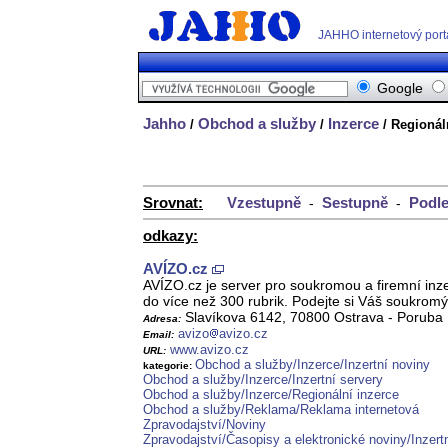
JAHHO internetový port
Google
Jahho
Obchod a služby
Inzerce
/
/
/ Regionál
Srovnat:
Vzestupně
Sestupně
Podle
-
-
odkazy:
AVÍZO.cz
AVÍZO.cz je server pro soukromou a firemní inzer
do více než 300 rubrik. Podejte si Váš soukromý
Slavíkova 6142, 70800 Ostrava - Poruba
Adresa:
avizo
avizo.cz
Email:
www.avizo.cz
URL:
Obchod a služby/Inzerce/Inzertní noviny
kategorie:
Obchod a služby/Inzerce/Inzertní servery
Obchod a služby/Inzerce/Regionální inzerce
Obchod a služby/Reklama/Reklama internetová
Zpravodajství/Noviny
Zpravodajství/Časopisy a elektronické noviny/Inzert