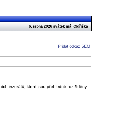
6. srpna 2026 svátek má: Oldřiška
Přidat odkaz SEM
ních inzerátů, které jsou přehledně roztříděny