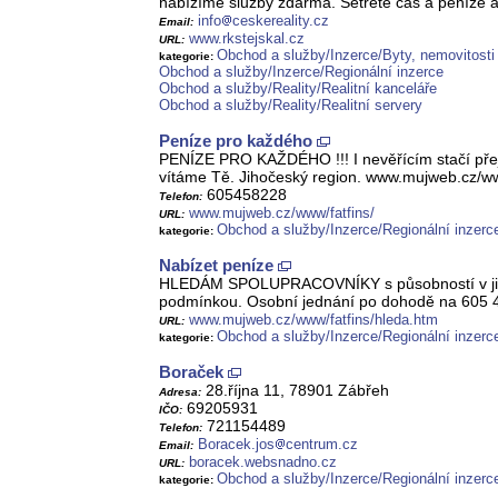
nabízíme služby zdarma. Šetřete čas a peníze a 
info
ceskereality.cz
Email:
www.rkstejskal.cz
URL:
Obchod a služby/Inzerce/Byty, nemovitosti
kategorie:
Obchod a služby/Inzerce/Regionální inzerce
Obchod a služby/Reality/Realitní kanceláře
Obchod a služby/Reality/Realitní servery
Peníze pro každého
PENÍZE PRO KAŽDÉHO !!! I nevěřícím stačí přej
vítáme Tě. Jihočeský region. www.mujweb.cz/ww
605458228
Telefon:
www.mujweb.cz/www/fatfins/
URL:
Obchod a služby/Inzerce/Regionální inzerc
kategorie:
Nabízet peníze
HLEDÁM SPOLUPRACOVNÍKY s působností v jihoč
podmínkou. Osobní jednání po dohodě na 605 4
www.mujweb.cz/www/fatfins/hleda.htm
URL:
Obchod a služby/Inzerce/Regionální inzerc
kategorie:
Boraček
28.října 11, 78901 Zábřeh
Adresa:
69205931
IČO:
721154489
Telefon:
Boracek.jos
centrum.cz
Email:
boracek.websnadno.cz
URL:
Obchod a služby/Inzerce/Regionální inzerc
kategorie: