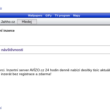
ál
Wallpapers
GIFy
TV program
Mapy
Jahho.cz
ní inzerce
 návštěvnosti
ci. Inzertní server AVÍZO.cz 24 hodin denně nabízí desítky tisíc aktuál
 inzerát bez registrace a zdarma!
ní