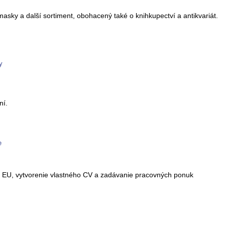
asky a další sortiment, obohacený také o knihkupectví a antikvariát.
y
ní.
e
j EU, vytvorenie vlastného CV a zadávanie pracovných ponuk