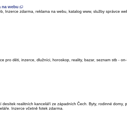
a na webu
eb, Inzerce zdarma, reklama na webu, katalog www, služby správce web
ce pro děti, inzerce, dlužníci, horoskop, reality, bazar, seznam stb - o
 desítek realitních kanceláří ze západních Čech. Byty, rodinné domy, 
celáře. Inzerce včetně fotek zdarma.