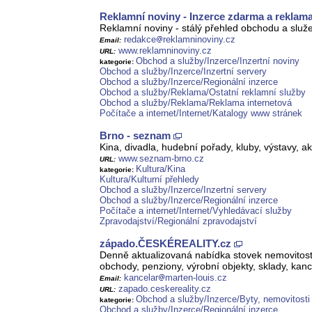
Reklamní noviny - Inzerce zdarma a reklam
Reklamní noviny - stálý přehled obchodu a služ
redakce
reklamninoviny.cz
Email:
www.reklamninoviny.cz
URL:
Obchod a služby/Inzerce/Inzertní noviny
kategorie:
Obchod a služby/Inzerce/Inzertní servery
Obchod a služby/Inzerce/Regionální inzerce
Obchod a služby/Reklama/Ostatní reklamní služby
Obchod a služby/Reklama/Reklama internetová
Počítače a internet/Internet/Katalogy www stránek
Brno - seznam
Kina, divadla, hudební pořady, kluby, výstavy, ak
www.seznam-brno.cz
URL:
Kultura/Kina
kategorie:
Kultura/Kulturní přehledy
Obchod a služby/Inzerce/Inzertní servery
Obchod a služby/Inzerce/Regionální inzerce
Počítače a internet/Internet/Vyhledávací služby
Zpravodajství/Regionální zpravodajství
západo.ČESKÉREALITY.cz
Denně aktualizovaná nabídka stovek nemovitostí
obchody, penziony, výrobní objekty, sklady, kan
kancelar
marten-louis.cz
Email:
zapado.ceskereality.cz
URL:
Obchod a služby/Inzerce/Byty, nemovitosti
kategorie:
Obchod a služby/Inzerce/Regionální inzerce