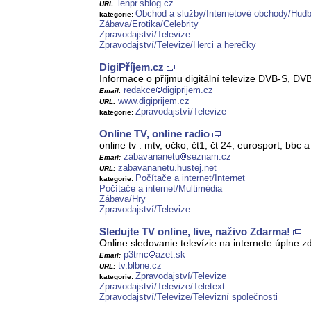
lenpr.sblog.cz
URL:
Obchod a služby/Internetové obchody/Hudb
kategorie:
Zábava/Erotika/Celebrity
Zpravodajství/Televize
Zpravodajství/Televize/Herci a herečky
DigiPříjem.cz
Informace o příjmu digitální televize DVB-S, DVB-
redakce
digiprijem.cz
Email:
www.digiprijem.cz
URL:
Zpravodajství/Televize
kategorie:
Online TV, online radio
online tv : mtv, očko, čt1, čt 24, eurosport, bbc
zabavananetu
seznam.cz
Email:
zabavananetu.hustej.net
URL:
Počítače a internet/Internet
kategorie:
Počítače a internet/Multimédia
Zábava/Hry
Zpravodajství/Televize
Sledujte TV online, live, naživo Zdarma!
Online sledovanie televízie na internete úplne z
p3tmc
azet.sk
Email:
tv.blbne.cz
URL:
Zpravodajství/Televize
kategorie:
Zpravodajství/Televize/Teletext
Zpravodajství/Televize/Televizní společnosti