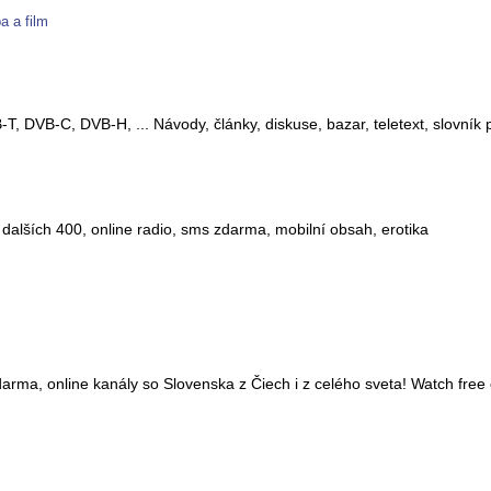
a a film
T, DVB-C, DVB-H, ... Návody, články, diskuse, bazar, teletext, slovník p
 a dalších 400, online radio, sms zdarma, mobilní obsah, erotika
darma, online kanály so Slovenska z Čiech i z celého sveta! Watch free o