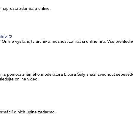
e naprosto zdarma a online.
chiv
 Online vysilani, tv archiv a moznost zahrat si online hru. Vse prehled
ejen s pomocí známého moderátora Libora Šuly snaží zvednout sebevědo
ledujte online video.
formácií o nich úplne zadarmo.