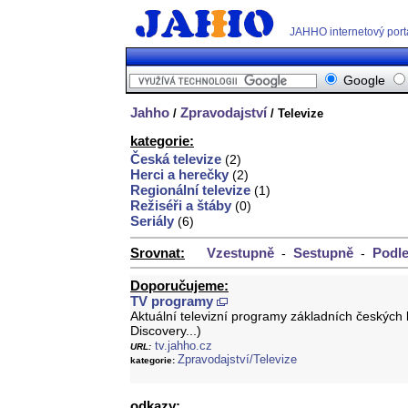
JAHHO internetový port
Google
Jahho
Zpravodajství
/
/ Televize
kategorie:
Česká televize
(2)
Herci a herečky
(2)
Regionální televize
(1)
Režiséři a štáby
(0)
Seriály
(6)
Srovnat:
Vzestupně
Sestupně
Podle
-
-
Doporučujeme:
TV programy
Aktuální televizní programy základních českých
Discovery...)
tv.jahho.cz
URL:
Zpravodajství/Televize
kategorie:
odkazy: