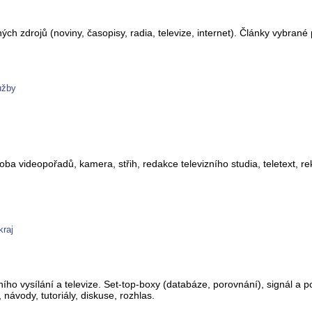
h zdrojů (noviny, časopisy, radia, televize, internet). Články vybrané
užby
výroba videopořadů, kamera, střih, redakce televizního studia, teletext, 
kraj
ního vysílání a televize. Set-top-boxy (databáze, porovnání), signál a po
ávody, tutoriály, diskuse, rozhlas.