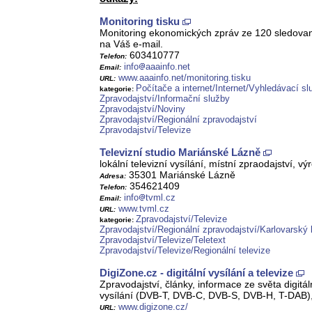
Monitoring tisku
Monitoring ekonomických zpráv ze 120 sledovanýc
na Váš e-mail.
603410777
Telefon:
info
aaainfo.net
Email:
www.aaainfo.net/monitoring.tisku
URL:
Počítače a internet/Internet/Vyhledávací sl
kategorie:
Zpravodajství/Informační služby
Zpravodajství/Noviny
Zpravodajství/Regionální zpravodajství
Zpravodajství/Televize
Televizní studio Mariánské Lázně
lokální televizní vysílání, místní zpraodajství, 
35301 Mariánské Lázně
Adresa:
354621409
Telefon:
info
tvml.cz
Email:
www.tvml.cz
URL:
Zpravodajství/Televize
kategorie:
Zpravodajství/Regionální zpravodajství/Karlovarský 
Zpravodajství/Televize/Teletext
Zpravodajství/Televize/Regionální televize
DigiZone.cz - digitální vysílání a televize
Zpravodajství, články, informace ze světa digitál
vysílání (DVB-T, DVB-C, DVB-S, DVB-H, T-DAB), n
www.digizone.cz/
URL: