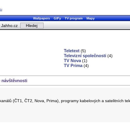
ál
Wallpapers
GIFy
TV program
Mapy
Jahho.cz
Teletext
(5)
Televizní společnosti
(4)
TV Nova
(1)
TV Prima
(4)
 návštěvnosti
 kanálů (ČT1, ČT2, Nova, Prima), programy kabelových a satelitních te