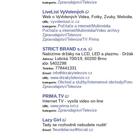
Zpravodajství/Televize
kategorie:
LiveList VyVolených
Web o VyVolených Videa, Fotky, Zvuky, Melodie
vyvoleniout.ic.cz
URL:
Počítače a internet/Multimédia
kategorie:
Počítače a internet/Multimédia/Video archivy
Zpravodajství/Televize
Zpravodajství/Televize/TV Prima
STRICT BRAND s.r.o.
Nabízíme držáky na LCD, LED a plazmu · Držáky
Lidická 700/19, 60200 Brno
Adresa:
5402298
IČO:
778441331
Telefon:
info
drzakytelevize.cz
Email:
www.drzakytelevize.cz
URL:
Obchod a služby/Internetové obchody/Foto
kategorie:
Zpravodajství/Televize
PRIMA.TV
Internet TV - vysílá video on-line
www.prima.tv/cz
URL:
Zpravodajství/Televize
kategorie:
Lazy Girl
Tady se rozhodně nebudete nudit!
fleurdelacour
tiscali.cz
Email: