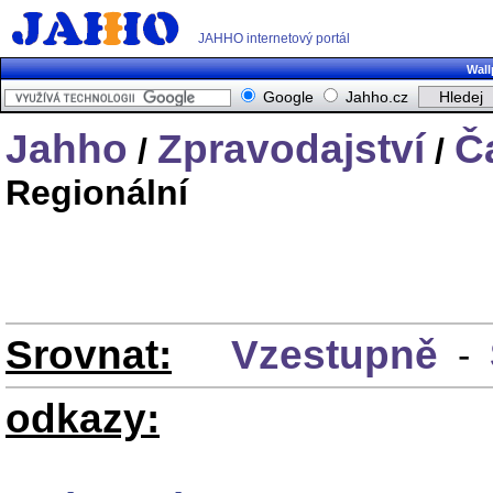
JAHHO internetový portál
Wall
Google
Jahho.cz
Jahho
Zpravodajství
Č
/
/
Regionální
Srovnat:
Vzestupně
-
odkazy: