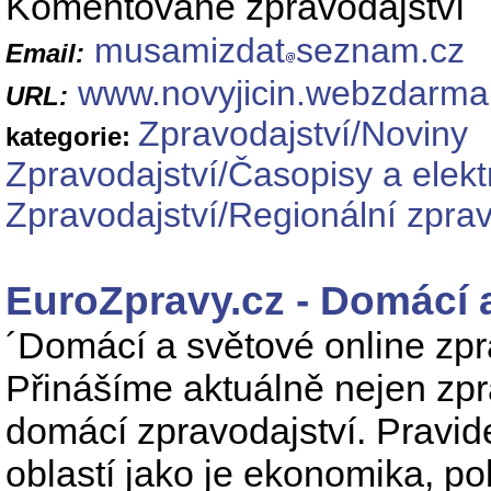
Komentované zpravodajství
musamizdat
seznam.cz
Email:
www.novyjicin.webzdarma
URL:
Zpravodajství/Noviny
kategorie:
Zpravodajství/Časopisy a elekt
Zpravodajství/Regionální zprav
EuroZpravy.cz - Domácí a
´Domácí a světové online zpra
Přinášíme aktuálně nejen zpr
domácí zpravodajství. Pravid
oblastí jako je ekonomika, pol