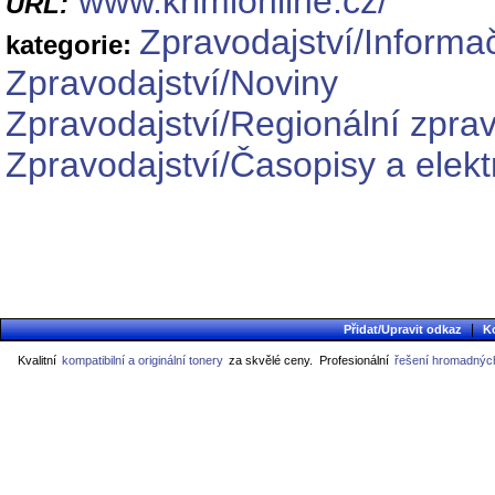
www.krimionline.cz/
URL:
Zpravodajství/Informa
kategorie:
Zpravodajství/Noviny
Zpravodajství/Regionální zprav
Zpravodajství/Časopisy a elekt
|
Přidat/Upravit odkaz
K
Kvalitní
kompatibilní a originální tonery
za skvělé ceny.
Profesionální
řešení hromadných