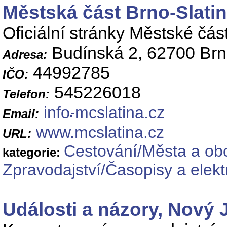
Městská část Brno-Slati
Oficiální stránky Městské čás
Budínská 2, 62700 Br
Adresa:
44992785
IČO:
545226018
Telefon:
info
mcslatina.cz
Email:
www.mcslatina.cz
URL:
Cestování/Města a ob
kategorie:
Zpravodajství/Časopisy a elekt
Události a názory, Nový 