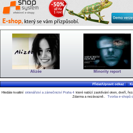
Alizée
Minority report
|
Přidat/Upravit odkaz
K
Hledáte kvalitní
sklenářství a zámečnictví Praha 4
které nabízí zasklívání oken, dveří, řez
Zdarma a nezávazně..
Tvorba e-shopů 