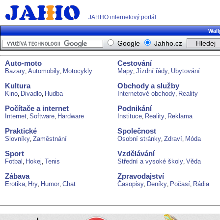
JAHHO internetový portál
Wall
Google
Jahho.cz
Auto-moto
Cestování
Bazary
Automobily
Motocykly
Mapy
Jízdní řády
Ubytování
,
,
,
,
Kultura
Obchody a služby
Kino
Divadlo
Hudba
Internetové obchody
Reality
,
,
,
Počítače a internet
Podnikání
Internet
Software
Hardware
Instituce
Reality
Reklama
,
,
,
,
Praktické
Společnost
Slovníky
Zaměstnání
Osobní stránky
Zdraví
Móda
,
,
,
Sport
Vzdělávání
Fotbal
Hokej
Tenis
Střední a vysoké školy
Věda
,
,
,
Zábava
Zpravodajství
Erotika
Hry
Humor
Chat
Časopisy
Deníky
Počasí
Rádia
,
,
,
,
,
,