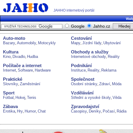
JAHHO internetový portál
Wall
Google
Jahho.cz
Auto-moto
Cestování
Bazary
Automobily
Motocykly
Mapy
Jízdní řády
Ubytování
,
,
,
,
Kultura
Obchody a služby
Kino
Divadlo
Hudba
Internetové obchody
Reality
,
,
,
Počítače a internet
Podnikání
Internet
Software
Hardware
Instituce
Reality
Reklama
,
,
,
,
Praktické
Společnost
Slovníky
Zaměstnání
Osobní stránky
Zdraví
Móda
,
,
,
Sport
Vzdělávání
Fotbal
Hokej
Tenis
Střední a vysoké školy
Věda
,
,
,
Zábava
Zpravodajství
Erotika
Hry
Humor
Chat
Časopisy
Deníky
Počasí
Rádia
,
,
,
,
,
,