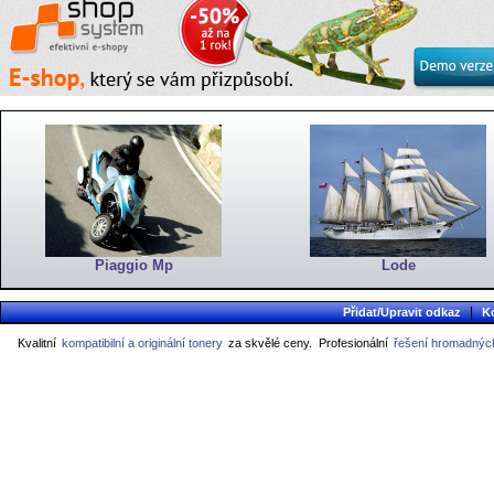
Piaggio Mp
Lode
|
Přidat/Upravit odkaz
K
Kvalitní
kompatibilní a originální tonery
za skvělé ceny.
Profesionální
řešení hromadných