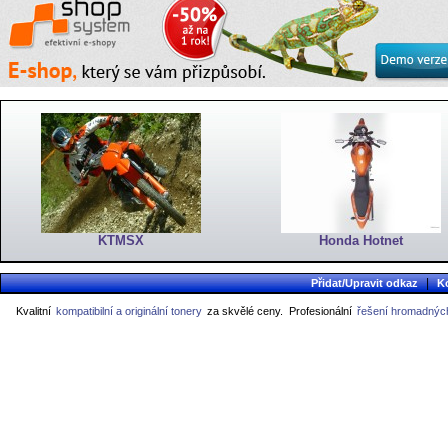
KTMSX
Honda Hotnet
|
Přidat/Upravit odkaz
K
Kvalitní
kompatibilní a originální tonery
za skvělé ceny.
Profesionální
řešení hromadných