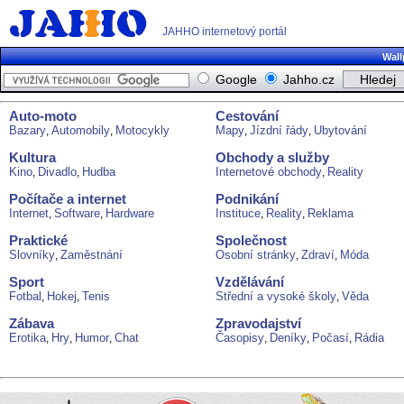
JAHHO internetový portál
Wall
Google
Jahho.cz
Auto-moto
Cestování
Bazary
Automobily
Motocykly
Mapy
Jízdní řády
Ubytování
,
,
,
,
Kultura
Obchody a služby
Kino
Divadlo
Hudba
Internetové obchody
Reality
,
,
,
Počítače a internet
Podnikání
Internet
Software
Hardware
Instituce
Reality
Reklama
,
,
,
,
Praktické
Společnost
Slovníky
Zaměstnání
Osobní stránky
Zdraví
Móda
,
,
,
Sport
Vzdělávání
Fotbal
Hokej
Tenis
Střední a vysoké školy
Věda
,
,
,
Zábava
Zpravodajství
Erotika
Hry
Humor
Chat
Časopisy
Deníky
Počasí
Rádia
,
,
,
,
,
,