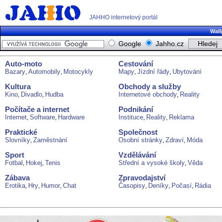
JAHHO internetový portál
Wall
Google
Jahho.cz
Auto-moto
Cestování
Bazary
Automobily
Motocykly
Mapy
Jízdní řády
Ubytování
,
,
,
,
Kultura
Obchody a služby
Kino
Divadlo
Hudba
Internetové obchody
Reality
,
,
,
Počítače a internet
Podnikání
Internet
Software
Hardware
Instituce
Reality
Reklama
,
,
,
,
Praktické
Společnost
Slovníky
Zaměstnání
Osobní stránky
Zdraví
Móda
,
,
,
Sport
Vzdělávání
Fotbal
Hokej
Tenis
Střední a vysoké školy
Věda
,
,
,
Zábava
Zpravodajství
Erotika
Hry
Humor
Chat
Časopisy
Deníky
Počasí
Rádia
,
,
,
,
,
,