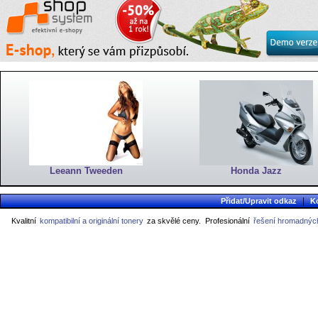
Leeann Tweeden
Honda Jazz
|
Přidat/Upravit odkaz
K
Kvalitní
kompatibilní a originální tonery
za skvělé ceny.
Profesionální
řešení hromadných