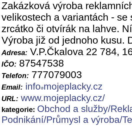
Zakázková výroba reklamních
velikostech a variantách - s
zrcátko či otvírák na lahve. 
Výroba již od jednoho kusu. 
V.P.Čkalova 22 784, 1
Adresa:
87547538
IČO:
777079003
Telefon:
info
mojeplacky.cz
Email:
www.mojeplacky.cz/
URL:
Obchod a služby/Rekl
kategorie:
Podnikání/Průmysl a výroba/Te