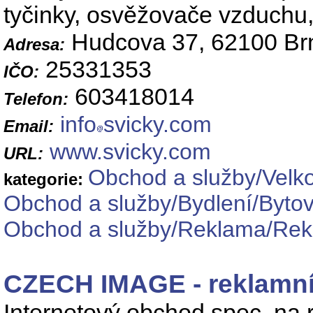
tyčinky, osvěžovače vzduchu,
Hudcova 37, 62100 Br
Adresa:
25331353
IČO:
603418014
Telefon:
info
svicky.com
Email:
www.svicky.com
URL:
Obchod a služby/Velk
kategorie:
Obchod a služby/Bydlení/Byto
Obchod a služby/Reklama/Rekl
CZECH IMAGE - reklamní
Internetový obchod spec. na 