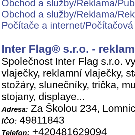
Obchod a služby/Reklama/Publi
Obchod a služby/Reklama/Rekl
Počítače a internet/Počítačová 
Inter Flag® s.r.o. - reklam
Společnost Inter Flag s.r.o. vy
vlaječky, reklamní vlaječky, s
stožáry, slunečníky, trička, muš
stojany, displaye...
Za Školou 234, Lomni
Adresa:
49811843
IČO:
+420481629094
Telefon: