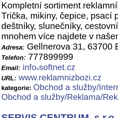
Kompletní sortiment reklamní
Trička, mikiny, čepice, psací 
deštníky, slunečníky, cestovní
mnohem více najdete v naše
Gellnerova 31, 63700 
Adresa:
777899999
Telefon:
info
softnet.cz
Email:
www.reklamnizbozi.cz
URL:
Obchod a služby/Inte
kategorie:
Obchod a služby/Reklama/Rekl
SERVIS CENTRUM, s.r.o.