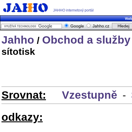
JAHHO internetový portál
Wall
Google
Jahho.cz
Jahho
Obchod a služby
/
sítotisk
Srovnat:
Vzestupně
-
odkazy: