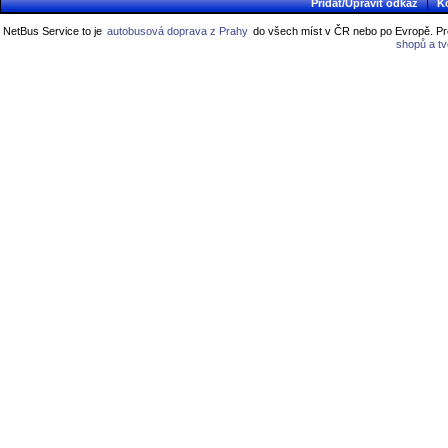
|
Přidat/Upravit odkaz
K
NetBus Service to je
autobusová doprava z Prahy
do všech míst v ČR nebo po Evropě. Pro
shopů a t