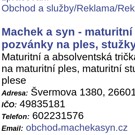
Obchod a služby/Reklama/Rekl
Machek a syn - maturitní 
pozvánky na ples, stužk
Maturitní a absolventská trič
na maturitní ples, maturitní s
plese
Švermova 1380, 26601
Adresa:
49835181
IČO:
602231576
Telefon:
obchod
machekasyn.cz
Email: