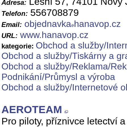
Lesní 57, 74101 Nový J
Adresa:
556708879
Telefon:
objednavka
hanavop.cz
Email:
www.hanavop.cz
URL:
Obchod a služby/Inte
kategorie:
Obchod a služby/Tiskárny a gr
Obchod a služby/Reklama/Rekl
Podnikání/Průmysl a výroba
Obchod a služby/Internetové 
AEROTEAM
Pro piloty, příznivce letectví