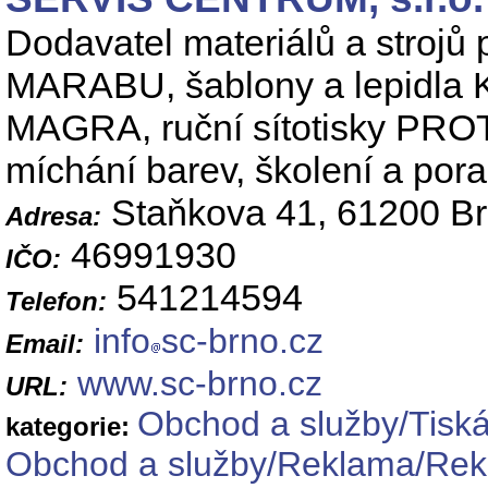
Dodavatel materiálů a strojů p
MARABU, šablony a lepidla KI
MAGRA, ruční sítotisky PROTO
míchání barev, školení a por
Staňkova 41, 61200 B
Adresa:
46991930
IČO:
541214594
Telefon:
info
sc-brno.cz
Email:
www.sc-brno.cz
URL:
Obchod a služby/Tiská
kategorie:
Obchod a služby/Reklama/Rekl