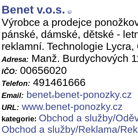
Benet v.o.s.
Výrobce a prodejce ponožkov
pánské, dámské, dětské - letní
reklamní. Technologie Lycra, 
Manž. Burdychových 1
Adresa:
00656020
IČO:
491461666
Telefon:
benet
benet-ponozky.cz
Email:
www.benet-ponozky.cz
URL:
Obchod a služby/Oděvy,
kategorie:
Obchod a služby/Reklama/Rekl