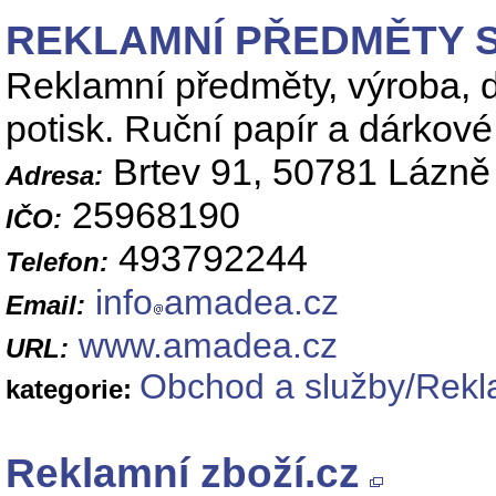
REKLAMNÍ PŘEDMĚTY 
Reklamní předměty, výroba, 
potisk. Ruční papír a dárkov
Brtev 91, 50781 Lázně
Adresa:
25968190
IČO:
493792244
Telefon:
info
amadea.cz
Email:
www.amadea.cz
URL:
Obchod a služby/Rekl
kategorie:
Reklamní zboží.cz