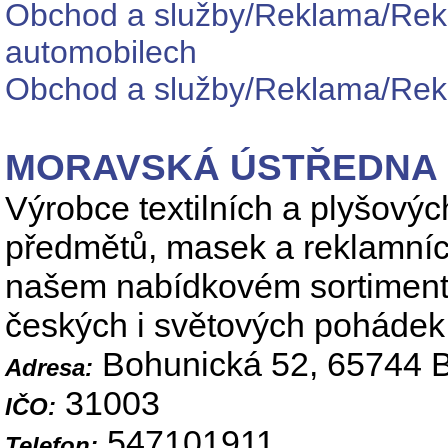
Obchod a služby/Reklama/Rekl
automobilech
Obchod a služby/Reklama/Rekl
MORAVSKÁ ÚSTŘEDNA B
Výrobce textilních a plyšový
předmětů, masek a reklamníc
našem nabídkovém sortimentu
českých i světových pohádek 
Bohunická 52, 65744 B
Adresa:
31003
IČO:
547101911
Telefon: