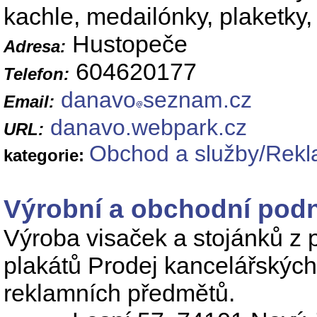
kachle, medailónky, plaketky, 
Hustopeče
Adresa:
604620177
Telefon:
danavo
seznam.cz
Email:
danavo.webpark.cz
URL:
Obchod a služby/Rekl
kategorie:
Výrobní a obchodní pod
Výroba visaček a stojánků z p
plakátů Prodej kancelářskýc
reklamních předmětů.