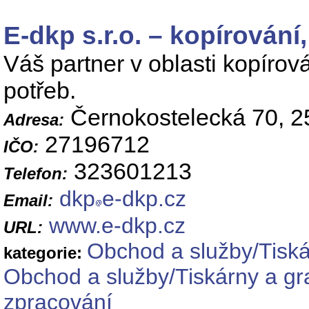
E-dkp s.r.o. – kopírování
Váš partner v oblasti kopírov
potřeb.
Černokostelecká 70, 2
Adresa:
27196712
IČO:
323601213
Telefon:
dkp
e-dkp.cz
Email:
www.e-dkp.cz
URL:
Obchod a služby/Tiská
kategorie:
Obchod a služby/Tiskárny a gra
zpracování