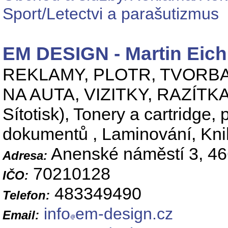
Sport/Letectvi a parašutizmus
EM DESIGN - Martin Eich
REKLAMY, PLOTR, TVORB
NA AUTA, VIZITKY, RAZÍTKA,
Sítotisk), Tonery a cartridge,
dokumentů , Laminování, Kni
Anenské náměstí 3, 46
Adresa:
70210128
IČO:
483349490
Telefon:
info
em-design.cz
Email: