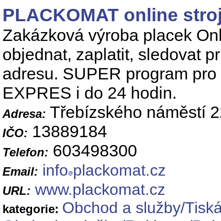
PLACKOMAT online stroj
Zakázková výroba placek Onli
objednat, zaplatit, sledovat 
adresu. SUPER program pro a
EXPRES i do 24 hodin.
Třebízského náměstí 2
Adresa:
13889184
IČO:
603498300
Telefon:
info
plackomat.cz
Email:
www.plackomat.cz
URL:
Obchod a služby/Tiskár
kategorie: