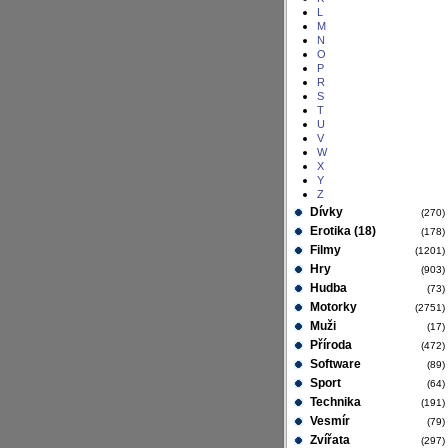
L
M
N
O
P
R
S
T
U
V
W
X
Y
Z
Dívky
(270
Erotika (18)
(178
Filmy
(1201
Hry
(903
Hudba
(73
Motorky
(2751
Muži
(17
Příroda
(472
Software
(89
Sport
(64
Technika
(191
Vesmír
(79
Zvířata
(297