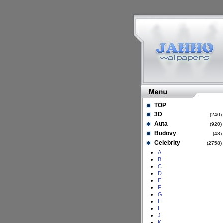
TOP
3D
(240
Auta
(920
Budovy
(48
Celebrity
(2758
A
B
C
D
E
F
G
H
I
J
K