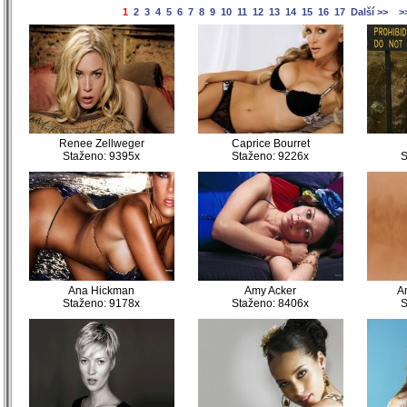
1
2
3
4
5
6
7
8
9
10
11
12
13
14
15
16
17
Další >>
>
Renee Zellweger
Caprice Bourret
Staženo: 9395x
Staženo: 9226x
S
)
)
)
)
)
)
Ana Hickman
Amy Acker
A
)
Staženo: 9178x
Staženo: 8406x
S
)
)
)
)
)
)