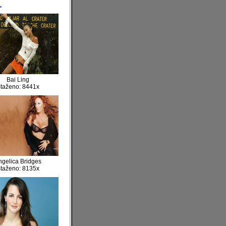
>
Bai Ling
taženo: 8441x
ngelica Bridges
taženo: 8135x