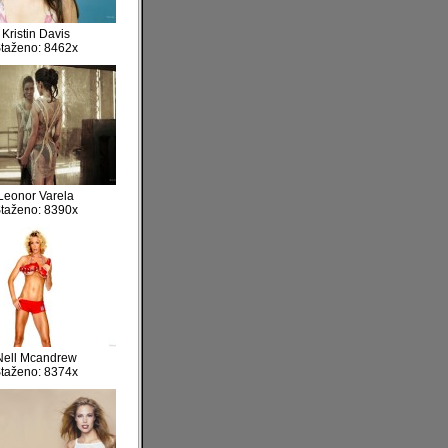
Kristin Davis
taženo: 8462x
Leonor Varela
taženo: 8390x
Nell Mcandrew
taženo: 8374x