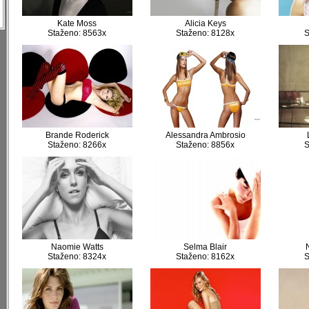
)
Kate Moss
Alicia Keys
Staženo: 8563x
Staženo: 8128x
S
Brande Roderick
Alessandra Ambrosio
Staženo: 8266x
Staženo: 8856x
S
Naomie Watts
Selma Blair
Staženo: 8324x
Staženo: 8162x
S