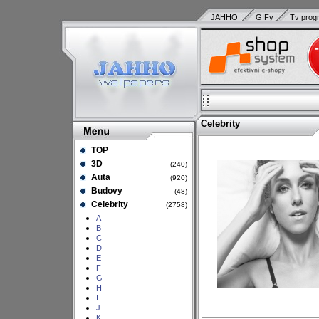
JAHHO
GIFy
Tv prog
Celebrity
TOP
3D
(240)
Auta
(920)
Budovy
(48)
Celebrity
(2758)
A
B
C
D
E
F
G
H
I
J
K