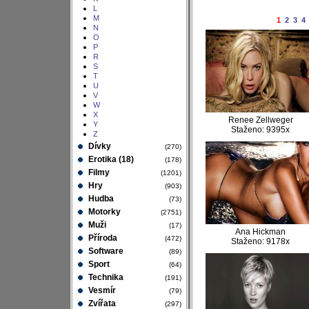
L
M
1
2
3
4
N
O
P
R
S
T
U
V
W
X
Renee Zellweger
Y
Staženo: 9395x
Z
Dívky
(270)
Erotika (18)
(178)
Filmy
(1201)
Hry
(903)
Hudba
(73)
Motorky
(2751)
Muži
(17)
Ana Hickman
Příroda
(472)
Staženo: 9178x
Software
(89)
Sport
(64)
Technika
(191)
Vesmír
(79)
Zvířata
(297)