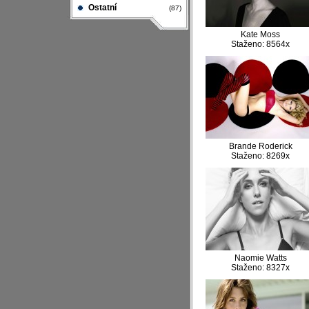
Ostatní
(87)
Kate Moss
Staženo: 8564x
Brande Roderick
Staženo: 8269x
Naomie Watts
Staženo: 8327x