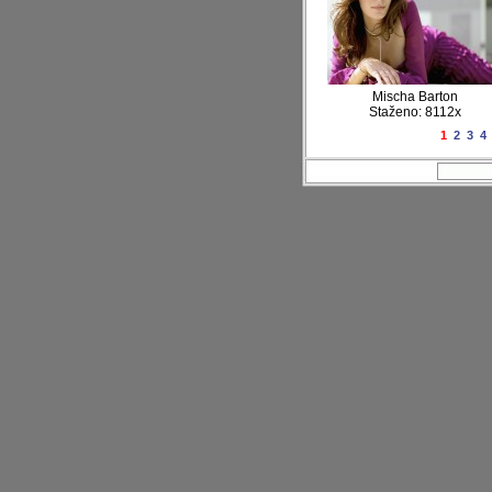
Mischa Barton
Staženo: 8112x
1
2
3
4