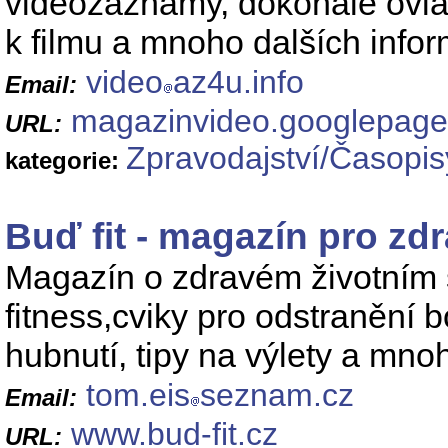
videozáznamy, dokonale ovlád
k filmu a mnoho dalších infor
video
az4u.info
Email:
magazinvideo.googlepage
URL:
Zpravodajství/Časopis
kategorie:
Buď fit - magazín pro zdr
Magazín o zdravém životním s
fitness,cviky pro odstranění b
hubnutí, tipy na výlety a mnoh
tom.eis
seznam.cz
Email:
www.bud-fit.cz
URL: