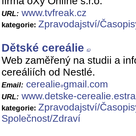
firma oXy Online s.r.o.
www.tvfreak.cz
URL:
Zpravodajství/Časopis
kategorie:
Dětské cereálie
Web zaměřený na studii a in
cereáliích od Nestlé.
cerealie
gmail.com
Email:
www.detske-cerealie.estra
URL:
Zpravodajství/Časopis
kategorie:
Společnost/Zdraví