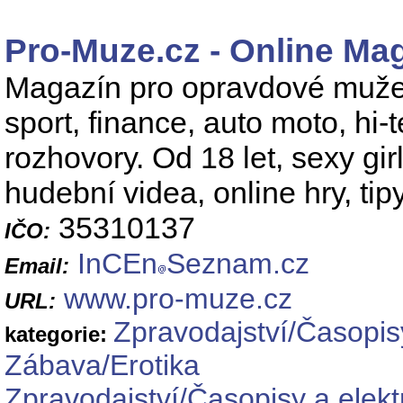
Pro-Muze.cz - Online Ma
Magazín pro opravdové muže - 
sport, finance, auto moto, hi-t
rozhovory. Od 18 let, sexy gi
hudební videa, online hry, tip
35310137
IČO:
InCEn
Seznam.cz
Email:
www.pro-muze.cz
URL:
Zpravodajství/Časopis
kategorie:
Zábava/Erotika
Zpravodajství/Časopisy a elek