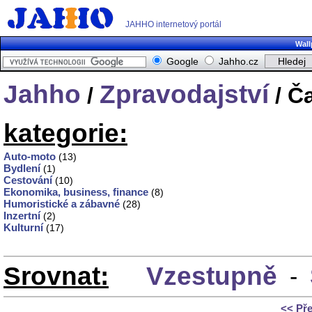
JAHHO internetový portál
Wall
Google
Jahho.cz
Jahho
Zpravodajství
/
/ Č
kategorie:
Auto-moto
(13)
Bydlení
(1)
Cestování
(10)
Ekonomika, business, finance
(8)
Humoristické a zábavné
(28)
Inzertní
(2)
Kulturní
(17)
Srovnat:
Vzestupně
-
<< Př