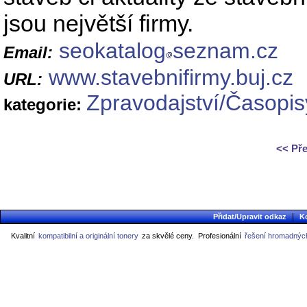
jsou největší firmy.
seokatalog
seznam.cz
Email:
www.stavebnifirmy.buj.cz
URL:
Zpravodajství/Časopis
kategorie:
<< Př
|
Přidat/Upravit odkaz
K
Kvalitní
kompatibilní a originální tonery
za skvělé ceny.
Profesionální
řešení hromadných