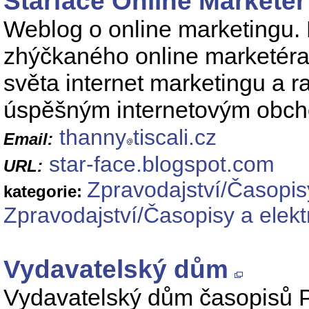
Starface Online Marketer
Weblog o online marketingu.
zhýčkaného online marketéra.
světa internet marketingu a ra
úspěšným internetovým obc
thanny
tiscali.cz
Email:
star-face.blogspot.com
URL:
Zpravodajství/Časopis
kategorie:
Zpravodajství/Časopisy a elek
Vydavatelský dům
Vydavatelský dům časopisů P