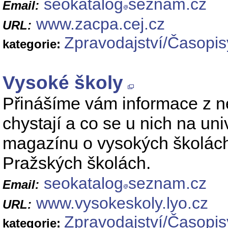
seokatalog
seznam.cz
Email:
www.zacpa.cej.cz
URL:
Zpravodajství/Časopis
kategorie:
Vysoké školy
Přinášíme vám informace z n
chystají a co se u nich na uni
magazínu o vysokých školách
Pražských školách.
seokatalog
seznam.cz
Email:
www.vysokeskoly.lyo.cz
URL:
Zpravodajství/Časopis
kategorie: