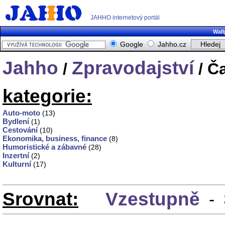
JAHHO internetový portál
Wall
Google
Jahho.cz
Jahho
Zpravodajství
/
/ Č
kategorie:
Auto-moto
(13)
Bydlení
(1)
Cestování
(10)
Ekonomika, business, finance
(8)
Humoristické a zábavné
(28)
Inzertní
(2)
Kulturní
(17)
Srovnat:
Vzestupně
-