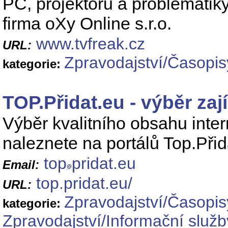
PC, projektorů a problematik
firma oXy Online s.r.o.
www.tvfreak.cz
URL:
Zpravodajství/Časopis
kategorie:
TOP.Přidat.eu - výběr zají
Výběr kvalitního obsahu inter
naleznete na portálů Top.Přid
top
pridat.eu
Email:
top.pridat.eu/
URL:
Zpravodajství/Časopis
kategorie:
Zpravodajství/Informační služb