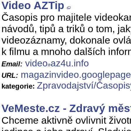
Video AZTip
Časopis pro majitele videoka
návodů, tipů a triků o tom, j
videozáznamy, dokonale ovlád
k filmu a mnoho dalších infor
video
az4u.info
Email:
magazinvideo.googlepage
URL:
Zpravodajství/Časopis
kategorie:
VeMeste.cz - Zdravý měs
Chceme aktivně ovlivnit život