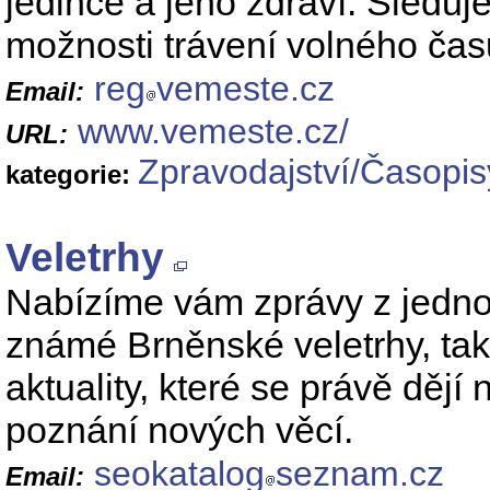
jedince a jeho zdraví. Sledu
možnosti trávení volného ča
reg
vemeste.cz
Email:
www.vemeste.cz/
URL:
Zpravodajství/Časopis
kategorie:
Veletrhy
Nabízíme vám zprávy z jednot
známé Brněnské veletrhy, tak
aktuality, které se právě dějí
poznání nových věcí.
seokatalog
seznam.cz
Email: