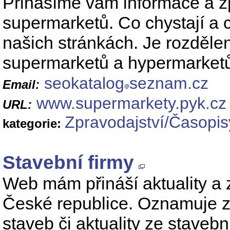
Přinášíme vám informace a z
supermarketů. Co chystají a c
našich stránkách. Je rozdělen
supermarketů a hypermarket
seokatalog
seznam.cz
Email:
www.supermarkety.pyk.cz
URL:
Zpravodajství/Časopis
kategorie:
Stavební firmy
Web mám přináší aktuality a z
České republice. Oznamuje z
staveb či aktuality ze staveb