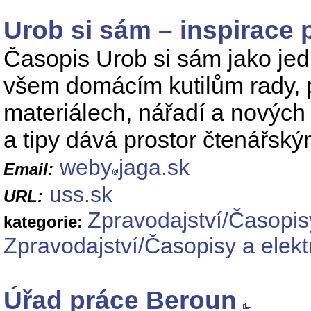
Urob si sám – inspirace 
Časopis Urob si sám jako je
všem domácím kutilům rady, p
materiálech, nářadí a nových
a tipy dává prostor čtenářsk
weby
jaga.sk
Email:
uss.sk
URL:
Zpravodajství/Časopis
kategorie:
Zpravodajství/Časopisy a elek
Úřad práce Beroun