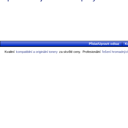
|
Přidat/Upravit odkaz
K
Kvalitní
kompatibilní a originální tonery
za skvělé ceny.
Profesionální
řešení hromadných