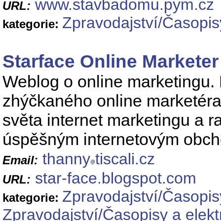
www.stavbadomu.pym.cz
URL:
Zpravodajství/Časopis
kategorie:
Starface Online Marketer
Weblog o online marketingu.
zhýčkaného online marketéra.
světa internet marketingu a ra
úspěšným internetovým obc
thanny
tiscali.cz
Email:
star-face.blogspot.com
URL:
Zpravodajství/Časopis
kategorie:
Zpravodajství/Časopisy a elek