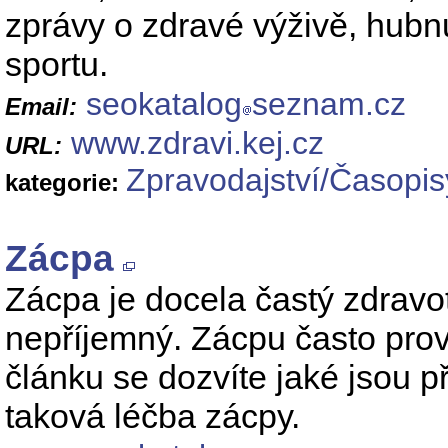
zprávy o zdravé výživě, hubn
sportu.
seokatalog
seznam.cz
Email:
www.zdravi.kej.cz
URL:
Zpravodajství/Časopis
kategorie:
Zácpa
Zácpa je docela častý zdravot
nepříjemný. Zácpu často prová
článku se dozvíte jaké jsou p
taková léčba zácpy.