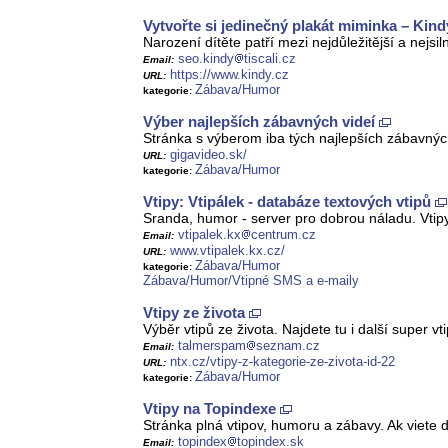
Vytvořte si jedinečný plakát miminka – Kind
Narození dítěte patří mezi nejdůležitější a nejs
seo.kindy
tiscali.cz
Email:
https://www.kindy.cz
URL:
Zábava/Humor
kategorie:
Výber najlepších zábavných videí
Stránka s výberom iba tých najlepších zábavných
gigavideo.sk/
URL:
Zábava/Humor
kategorie:
Vtipy: Vtipálek - databáze textových vtipů
Sranda, humor - server pro dobrou náladu. Vtipy 
vtipalek.kx
centrum.cz
Email:
www.vtipalek.kx.cz/
URL:
Zábava/Humor
kategorie:
Zábava/Humor/Vtipné SMS a e-maily
Vtipy ze života
Výběr vtipů ze života. Najdete tu i další super vti
talmerspam
seznam.cz
Email:
ntx.cz/vtipy-z-kategorie-ze-zivota-id-22
URL:
Zábava/Humor
kategorie:
Vtipy na Topindexe
Stránka plná vtipov, humoru a zábavy. Ak viete d
topindex
topindex.sk
Email: