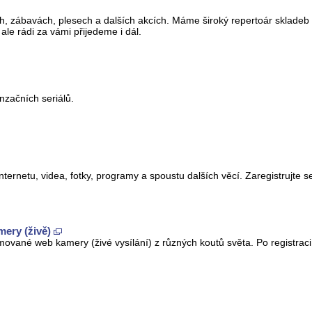
h, zábavách, plesech a dalších akcích. Máme široký repertoár sklade
le rádi za vámi přijedeme i dál.
nzačních seriálů.
nternetu, videa, fotky, programy a spoustu dalších věcí. Zaregistrujte se
ery (živě)
ované web kamery (živé vysílání) z různých koutů světa. Po registraci