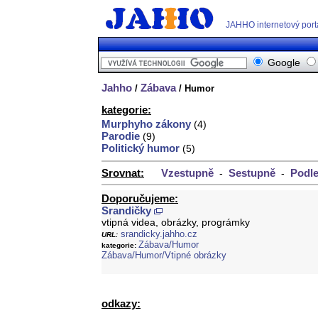
JAHHO internetový port
Google
Jahho
Zábava
/
/ Humor
kategorie:
Murphyho zákony
(4)
Parodie
(9)
Politický humor
(5)
Srovnat:
Vzestupně
Sestupně
Podle
-
-
Doporučujeme:
Srandičky
vtipná videa, obrázky, prográmky
srandicky.jahho.cz
URL:
Zábava/Humor
kategorie:
Zábava/Humor/Vtipné obrázky
odkazy: