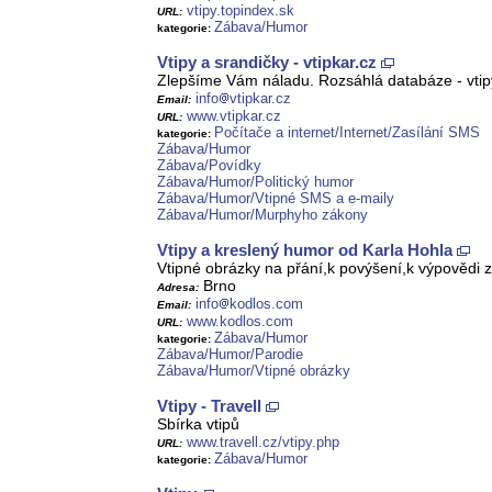
vtipy.topindex.sk
URL:
Zábava/Humor
kategorie:
Vtipy a srandičky - vtipkar.cz
Zlepšíme Vám náladu. Rozsáhlá databáze - vtipy
info
vtipkar.cz
Email:
www.vtipkar.cz
URL:
Počítače a internet/Internet/Zasílání SMS
kategorie:
Zábava/Humor
Zábava/Povídky
Zábava/Humor/Politický humor
Zábava/Humor/Vtipné SMS a e-maily
Zábava/Humor/Murphyho zákony
Vtipy a kreslený humor od Karla Hohla
Vtipné obrázky na přání,k povýšení,k výpovědi 
Brno
Adresa:
info
kodlos.com
Email:
www.kodlos.com
URL:
Zábava/Humor
kategorie:
Zábava/Humor/Parodie
Zábava/Humor/Vtipné obrázky
Vtipy - Travell
Sbírka vtipů
www.travell.cz/vtipy.php
URL:
Zábava/Humor
kategorie: