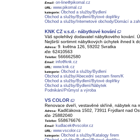
on-line
pikomal.cz
Email:
www.pikomal.cz
URL:
Obchod a služby/Bydlení
kategorie:
Obchod a služby/Bydlení/Bytové doplňky
Obchod a služby/Internetové obchody/Domácí a zah
KNK CZ v.s.d.- nábytkové kování
Váš spolehlivý dodavatel nábytkového kování. Úc
Nejširší sortimnt nábytkových úchytek ihned k 
9. května 126, 59202 Svratka
Adresa:
62410563
IČO:
566662580
Telefon:
info
knk.cz
Email:
www.knk.cz
URL:
Obchod a služby/Bydlení
kategorie:
Obchod a služby/Abecední seznam firem/K
Obchod a služby/Bydlení/Bytové doplňky
Obchod a služby/Bydlení/Nábytek
Podnikání/Průmysl a výroba
VS COLOR
Renovace dveří, vestavěné skříně, nábytek na m
Kadlčákova 1502, 73911 Frýdlant nad Ost
Adresa:
25882040
IČO:
558676676
Telefon:
kudlacek
vscolor.cz
Email:
www.vscolor.cz
URL:
Obchod a služby/Katalogy firem
kategorie:
Obchod a služby/Bydlení/Bytové doplňky