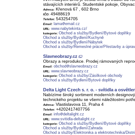
stávajících interiérů. Studentské pokoje, Obyvac
Křenová 67 , 602 Brno
Adresa:
49488619
IČO:
543254705
Telefon:
lama
email.cz
Email:
www.nabytekinta.cz/
URL:
Obchod a služby/Bydlení/Bytové doplňky
kategorie:
Obchod a služby/Bydlení/Kuchyně
Obchod a služby/Bydlení/Nábytek
Obchod a služby/Řemeslné práce/Přestavby a úpravy
Slavneobrazy.cz
Obrazy a reprodukce. Prodej rámovaných reprod
obchod
slavneobrazy.cz
Email:
www.slavneobrazy.cz
URL:
Obchod a služby/Zásilkové obchody
kategorie:
Obchod a služby/Bydlení/Bytové doplňky
Delta Light Czech s. r. o. - svítidla a osvětle
Nabízíme široký sortiment moderních designových 
technického projektu se všemi náležitostmi potře
Vlastislavova 11, Praha 4
Adresa:
+4202417407756
Telefon:
info
deltalight.cz
Email:
www.svitidla-deltalight.cz
URL:
Obchod a služby/Bydlení/Bytové doplňky
kategorie:
Obchod a služby/Bydlení/Zahrada
Obchod a služby/Elektronika a elektrotechnika/Distri