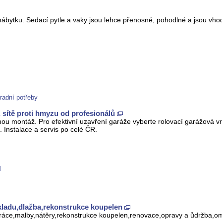
ábytku. Sedací pytle a vaky jsou lehce přenosné, pohodlné a jsou vhod
radní potřeby
, sítě proti hmyzu od profesionálů
ou montáž. Pro efektivní uzavření garáže vyberte rolovací garážová vr
 Instalace a servis po celé ČR.
M
kladu,dlažba,rekonstrukce koupelen
ráce,malby,nátěry,rekonstrukce koupelen,renovace,opravy a ůdržba,omí