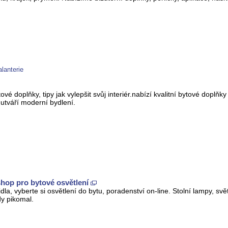
alanterie
 doplňky, tipy jak vylepšit svůj interiér.nabízí kvalitní bytové dopl
 utváří moderní bydlení.
eshop pro bytové osvětlení
la, vyberte si osvětlení do bytu, poradenství on-line. Stolní lampy, světl
dy pikomal.