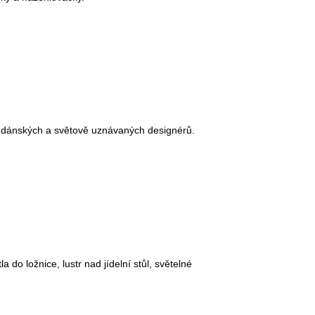
ňky dánských a světově uznávaných designérů.
a do ložnice, lustr nad jídelní stůl, světelné