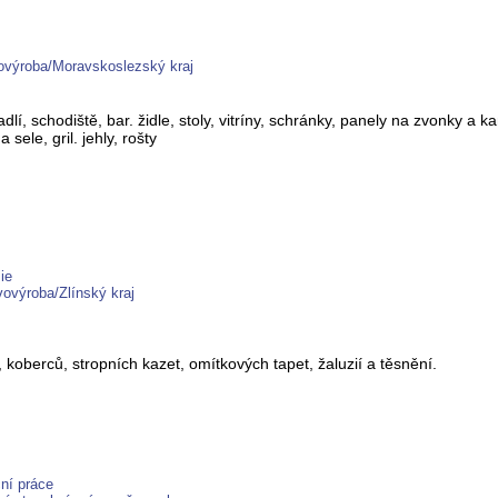
ovýroba/Moravskoslezský kraj
lí, schodiště, bar. židle, stoly, vitríny, schránky, panely na zvonky a k
 sele, gril. jehly, rošty
ie
ovýroba/Zlínský kraj
 koberců, stropních kazet, omítkových tapet, žaluzií a těsnění.
ní práce