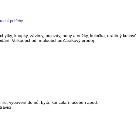
radní potřeby
hytky, knopky, závěsy, pojezdy, nohy a nožky, kolečka, drátěný kuchyň
dodání. Velkoobchod, maloobchodZásilkový prodej.
íru, vybavení domů, bytů, kanceláří, učeben apod.
ravicí