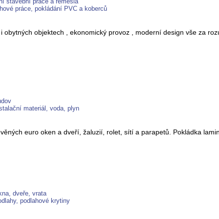
ní stavební práce a řemesla
ahové práce, pokládání PVC a koberců
 i obytných objektech , ekonomický provoz , moderní design vše za ro
udov
talační materiál, voda, plyn
ných euro oken a dveří, žaluzií, rolet, sítí a parapetů. Pokládka 
na, dveře, vrata
dlahy, podlahové krytiny