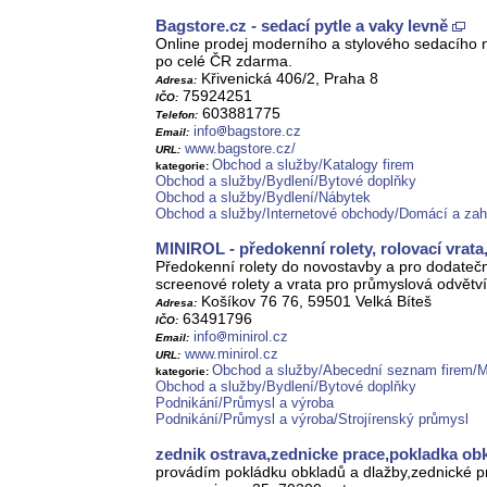
Bagstore.cz - sedací pytle a vaky levně
Online prodej moderního a stylového sedacího n
po celé ČR zdarma.
Křivenická 406/2, Praha 8
Adresa:
75924251
IČO:
603881775
Telefon:
info
bagstore.cz
Email:
www.bagstore.cz/
URL:
Obchod a služby/Katalogy firem
kategorie:
Obchod a služby/Bydlení/Bytové doplňky
Obchod a služby/Bydlení/Nábytek
Obchod a služby/Internetové obchody/Domácí a zah
MINIROL - předokenní rolety, rolovací vrata
Předokenní rolety do novostavby a pro dodatečn
screenové rolety a vrata pro průmyslová odvětví.
Košíkov 76 76, 59501 Velká Bíteš
Adresa:
63491796
IČO:
info
minirol.cz
Email:
www.minirol.cz
URL:
Obchod a služby/Abecední seznam firem/
kategorie:
Obchod a služby/Bydlení/Bytové doplňky
Podnikání/Průmysl a výroba
Podnikání/Průmysl a výroba/Strojírenský průmysl
zednik ostrava,zednicke prace,pokladka ob
provádím pokládku obkladů a dlažby,zednické p