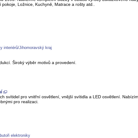
í pokoje, Ložnice, Kuchyně, Matrace a rošty atd..
 interiérů/Jihomoravský kraj
ukcí. Široký výběr motivů a provedení.
ní
svítidel pro vnitřní osvětlení, vnější svítidla a LED osvětlení. Nabíz
bnými pro realizaci.
butoři elektroniky