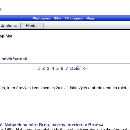
ál
Wallpapers
GIFy
TV program
Mapy
Jahho.cz
doplňky
 návštěvnosti
1
2
3
4
5
6
7
Další >>
ích, interiérových i venkovních žaluzií, látkových a předokenních rolet, 
, Nábytek na míru Brno, návrhy interiéru v Brně
oku 1993. Nabízíme kompletní služby v oblasti výroby zakázkového náby