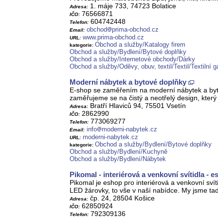
1. máje 733, 74723 Bolatice
Adresa:
76566871
IČO:
604742448
Telefon:
obchod
prima-obchod.cz
Email:
www.prima-obchod.cz
URL:
Obchod a služby/Katalogy firem
kategorie:
Obchod a služby/Bydlení/Bytové doplňky
Obchod a služby/Internetové obchody/Dárky
Obchod a služby/Oděvy, obuv, textil/Textil/Textilní g
Moderní nábytek a bytové doplňky
E-shop se zaměřením na moderní nábytek a bytové
zaměřujeme se na čistý a neotřelý design, který
Bratří Hlaviců 94, 75501 Vsetín
Adresa:
2862990
IČO:
773069277
Telefon:
info
moderni-nabytek.cz
Email:
moderni-nabytek.cz
URL:
Obchod a služby/Bydlení/Bytové doplňky
kategorie:
Obchod a služby/Bydlení/Kuchyně
Obchod a služby/Bydlení/Nábytek
Pikomal - interiérová a venkovní svítidla - 
Pikomal je eshop pro interiérová a venkovní svítid
LED žárovky, to vše v naší nabídce. My jsme ta
čp. 24, 28504 Košice
Adresa:
62850924
IČO:
792309136
Telefon: