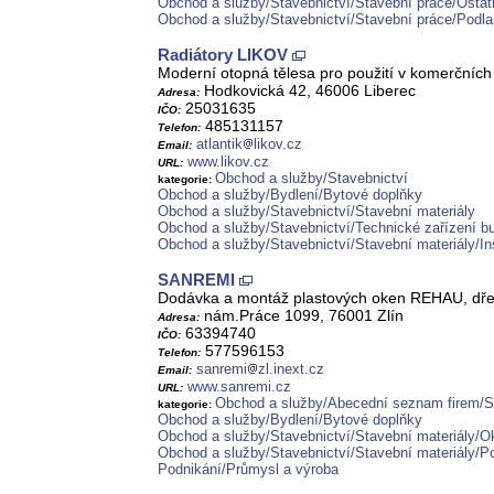
Obchod a služby/Stavebnictví/Stavební práce/Ostat
Obchod a služby/Stavebnictví/Stavební práce/Podl
Radiátory LIKOV
Moderní otopná tělesa pro použití v komerčních
Hodkovická 42, 46006 Liberec
Adresa:
25031635
IČO:
485131157
Telefon:
atlantik
likov.cz
Email:
www.likov.cz
URL:
Obchod a služby/Stavebnictví
kategorie:
Obchod a služby/Bydlení/Bytové doplňky
Obchod a služby/Stavebnictví/Stavební materiály
Obchod a služby/Stavebnictví/Technické zařízení b
Obchod a služby/Stavebnictví/Stavební materiály/Ins
SANREMI
Dodávka a montáž plastových oken REHAU, dřevě
nám.Práce 1099, 76001 Zlín
Adresa:
63394740
IČO:
577596153
Telefon:
sanremi
zl.inext.cz
Email:
www.sanremi.cz
URL:
Obchod a služby/Abecední seznam firem/S
kategorie:
Obchod a služby/Bydlení/Bytové doplňky
Obchod a služby/Stavebnictví/Stavební materiály/Ok
Obchod a služby/Stavebnictví/Stavební materiály/Po
Podnikání/Průmysl a výroba