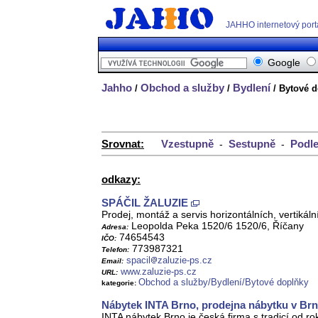
JAHHO internetový port
Google
Jahho
Obchod a služby
Bydlení
/
/
/ Bytové 
Srovnat:
Vzestupně
Sestupně
Podle
-
-
odkazy:
SPÁČIL ŽALUZIE
Prodej, montáž a servis horizontálních, vertikáln
Leopolda Peka 1520/6 1520/6, Říčany
Adresa:
74654543
IČO:
773987321
Telefon:
spacil
zaluzie-ps.cz
Email:
www.zaluzie-ps.cz
URL:
Obchod a služby/Bydlení/Bytové doplňky
kategorie:
Nábytek INTA Brno, prodejna nábytku v Brně
INTA nábytek Brno je česká firma s tradicí od r