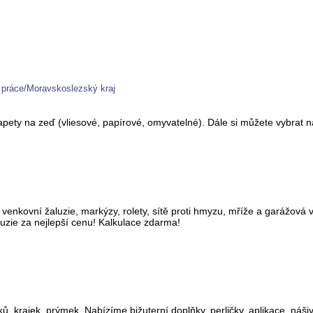
 práce/Moravskoslezský kraj
tapety na zeď (vliesové, papírové, omyvatelné). Dále si můžete vybrat
e, venkovní žaluzie, markýzy, rolety, sítě proti hmyzu, mříže a garážová
luzie za nejlepší cenu! Kalkulace zdarma!
ků, krajek, prýmek. Nabízíme bižuterní doplňky, perličky, aplikace, náš