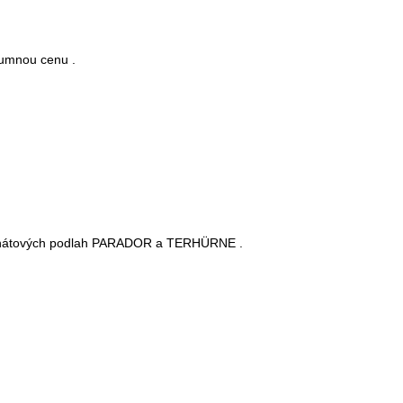
zumnou cenu .
laminátových podlah PARADOR a TERHÜRNE .