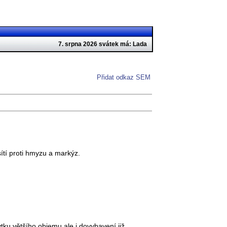
7. srpna 2026 svátek má: Lada
Přidat odkaz SEM
sítí proti hmyzu a markýz.
tku většího objemu ale i dovybavení již