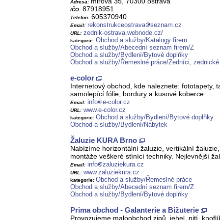
mirova 35, 70300 ostrava
Adresa:
87918951
IČO:
605370940
Telefon:
rekonstrukceostrava
seznam.cz
Email:
zednik-ostrava.webnode.cz/
URL:
Obchod a služby/Katalogy firem
kategorie:
Obchod a služby/Abecední seznam firem/Z
Obchod a služby/Bydlení/Bytové doplňky
Obchod a služby/Řemeslné práce/Zedníci, zednické
e-color
Internetový obchod, kde naleznete: fototapety, 
samolepící fólie, bordury a kusové koberce.
info
e-color.cz
Email:
www.e-color.cz
URL:
Obchod a služby/Bydlení/Bytové doplňky
kategorie:
Obchod a služby/Bydlení/Nábytek
Žaluzie KURA Brno
Nabízíme horizontální žaluzie, vertikální žaluzi
montáže veškeré stínící techniky. Nejlevnější ža
info
zaluziekura.cz
Email:
www.zaluziekura.cz
URL:
Obchod a služby/Řemeslné práce
kategorie:
Obchod a služby/Abecední seznam firem/Z
Obchod a služby/Bydlení/Bytové doplňky
Prima obchod - Galanterie a Bižuterie
Provozujeme maloobchod zipů, jehel, nití, knoflí