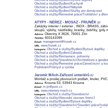
Obchod a služby/Bydlení/Kuchyně
Obchod a služby/Bydlení/Nábytek
Obchod a služby/Bydlení/Služby pro domácnost
Obchod a služby/Řemeslné práce/Truhlářství a dřev
ATYPY - NEREZ - MOSAZ - FRUNĚK
Zakázky interier / exterier , INOX - BRASS, zábrad
sloupů, výlohy, nástřešky, branky, žebříky, grily na
Obeciny X 3626, 76001 Zlín
Adresa:
603141099
Telefon:
management
frunek.cz
Email:
www.frunek.cz
URL:
Obchod a služby/Bydlení/Bytové doplňky
kategorie:
Obchod a služby/Bydlení/Zahrada
Obchod a služby/Restaurace, potraviny
Obchod a služby/Stavebnictví/Architektura a geodez
Obchod a služby/Řemeslné práce/Zámečnictví a kov
Podnikání/Průmysl a výroba
Jaromír MAch-Zařízení unteriérů
Montáž a prodej plovoucích podlah, linoleí, PVC,
Krouna 53, 53943 Krouna
Adresa:
m.jiri
post.cz
Email:
www.interiery-mach.cz
URL:
Obchod a služby/Stavebnictví
kategorie:
Obchod a služby/Abecední seznam firem/J
Obchod a služby/Bydlení/Bytové doplňky
Obchod a služby/Stavebnictví/Stavební práce/Izolač