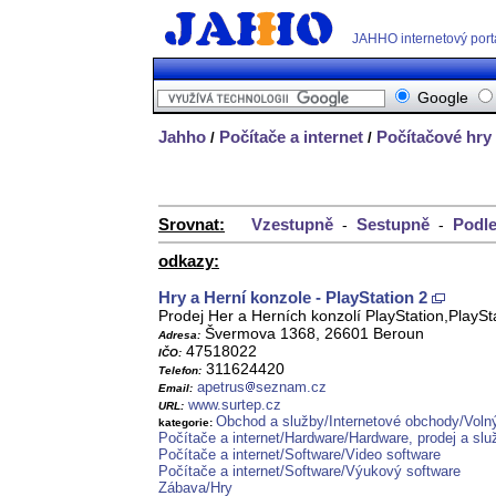
JAHHO internetový port
Google
Jahho
Počítače a internet
Počítačové hry
/
/
Srovnat:
Vzestupně
Sestupně
Podle
-
-
odkazy:
Hry a Herní konzole - PlayStation 2
Prodej Her a Herních konzolí PlayStation,PlayS
Švermova 1368, 26601 Beroun
Adresa:
47518022
IČO:
311624420
Telefon:
apetrus
seznam.cz
Email:
www.surtep.cz
URL:
Obchod a služby/Internetové obchody/Voln
kategorie:
Počítače a internet/Hardware/Hardware, prodej a slu
Počítače a internet/Software/Video software
Počítače a internet/Software/Výukový software
Zábava/Hry