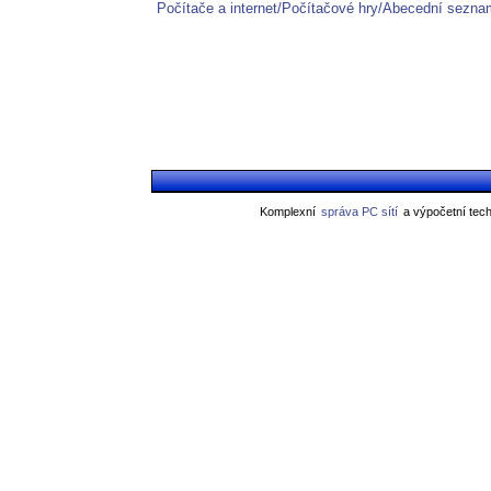
Počítače a internet/Počítačové hry/Abecední sezna
Komplexní
správa PC sítí
a výpočetní tech