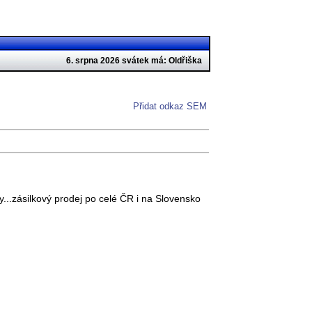
6. srpna 2026 svátek má: Oldřiška
Přidat odkaz SEM
..zásilkový prodej po celé ČR i na Slovensko