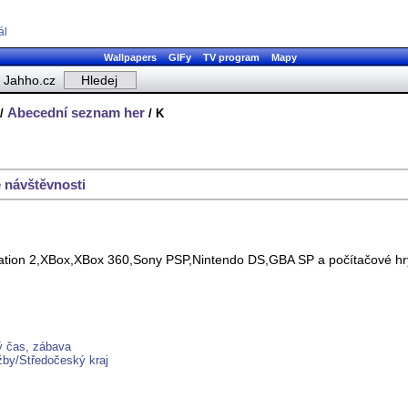
ál
Wallpapers
GIFy
TV program
Mapy
Jahho.cz
Abecední seznam her
/
/ K
 návštěvnosti
tation 2,XBox,XBox 360,Sony PSP,Nintendo DS,GBA SP a počítačové hry.
ý čas, zábava
žby/Středočeský kraj