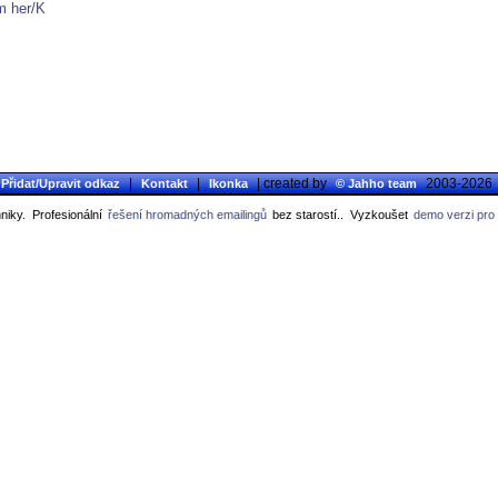
m her/K
|
|
| created by
2003-2026
Přidat/Upravit odkaz
Kontakt
Ikonka
© Jahho team
niky.
Profesionální
řešení hromadných emailingů
bez starostí..
Vyzkoušet
demo verzi pro