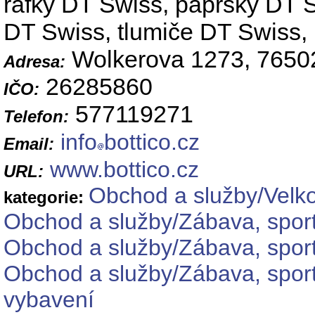
ráfky DT Swiss, paprsky DT S
DT Swiss, tlumiče DT Swiss,
Wolkerova 1273, 76502
Adresa:
26285860
IČO:
577119271
Telefon:
info
bottico.cz
Email:
www.bottico.cz
URL:
Obchod a služby/Velk
kategorie:
Obchod a služby/Zábava, sport
Obchod a služby/Zábava, sport
Obchod a služby/Zábava, sport
vybavení