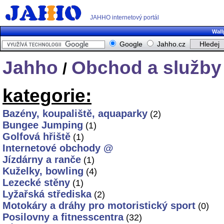
JAHHO internetový portál
Wall
Google
Jahho.cz
Jahho
Obchod a služby
/
kategorie:
Bazény, koupaliště, aquaparky
(2)
Bungee Jumping
(1)
Golfová hřiště
(1)
Internetové obchody @
Jízdárny a ranče
(1)
Kuželky, bowling
(4)
Lezecké stěny
(1)
Lyžařská střediska
(2)
Motokáry a dráhy pro motoristický sport
(0)
Posilovny a fitnesscentra
(32)