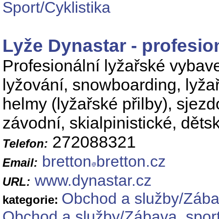
Sport/Cyklistika
Lyže Dynastar - profesio
Profesionální lyžařské vybaven
lyžování, snowboarding, lyžařs
helmy (lyžařské přilby), sjez
závodní, skialpinistické, děts
272088321
Telefon:
bretton
bretton.cz
Email:
www.dynastar.cz
URL:
Obchod a služby/Zábav
kategorie:
Obchod a služby/Zábava, sport