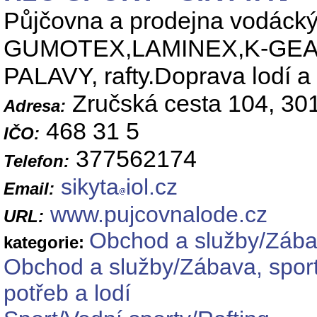
Půjčovna a prodejna vodáckýc
GUMOTEX,LAMINEX,K-GEAR,
PALAVY, rafty.Doprava lodí a l
Zručská cesta 104, 30
Adresa:
468 31 5
IČO:
377562174
Telefon:
sikyta
iol.cz
Email:
www.pujcovnalode.cz
URL:
Obchod a služby/Zábav
kategorie:
Obchod a služby/Zábava, sport
potřeb a lodí