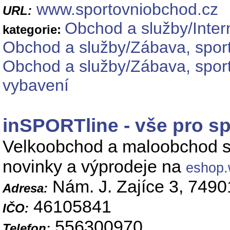
www.sportovniobchod.cz
URL:
Obchod a služby/Inte
kategorie:
Obchod a služby/Zábava, sport
Obchod a služby/Zábava, sport
vybavení
inSPORTline - vše pro spo
Velkoobchod a maloobchod se
novinky a výprodeje na
eshop.
Nám. J. Zajíce 3, 7490
Adresa:
46105841
IČO:
556300970
Telefon: