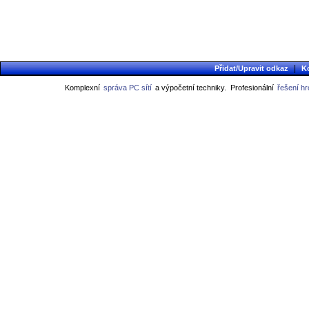
|
Přidat/Upravit odkaz
K
Komplexní
správa PC sítí
a výpočetní techniky.
Profesionální
řešení h