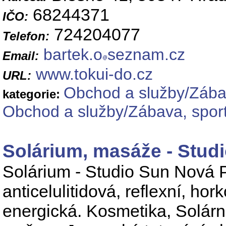
68244371
IČO:
724204077
Telefon:
bartek.o
seznam.cz
Email:
www.tokui-do.cz
URL:
Obchod a služby/Zábav
kategorie:
Obchod a služby/Zábava, sport
Solárium, masáže - Stud
Solárium - Studio Sun Nová P
anticelulitidová, reflexní, ho
energická. Kosmetika, Solárn