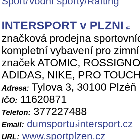
Sport/Vodní sporty/Rafting
INTERSPORT v PLZNI
značková prodejna sportovníc
kompletní vybavení pro zimní 
značek ATOMIC, ROSSIGNO
ADIDAS, NIKE, PRO TOUCH
Tylova 3, 30100 Plzéň
Adresa:
11620871
IČO:
377227488
Telefon:
dumsportu
intersport.cz
Email:
www.sportplzen.cz
URL: