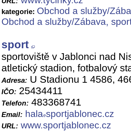
www.tycinky.cz
URL:
Obchod a služby/Zábav
kategorie:
Obchod a služby/Zábava, sport
sport
sportoviště v Jablonci nad Ni
atletický stadion, fotbalový s
U Stadionu 1 4586, 46
Adresa:
25434411
IČO:
483368741
Telefon:
hala
sportjablonec.cz
Email:
www.sportjablonec.cz
URL: