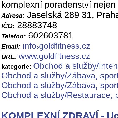
komplexní poradenství nejen z 
Jaselská 289 31, Prah
Adresa:
28883748
IČO:
602603781
Telefon:
info
goldfitness.cz
Email:
www.goldfitness.cz
URL:
Obchod a služby/Inter
kategorie:
Obchod a služby/Zábava, sport
Obchod a služby/Zábava, sport
Obchod a služby/Restaurace, p
KOMPLEXNÍ ZDRAVÍ - Uce