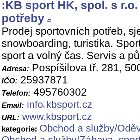
:KB sport HK, spol. s r.o
potřeby
Prodej sportovních potřeb, s
snowboarding, turistika. Sport
sport a volný čas. Servis a p
Pospíšilova tř. 281, 5
Adresa:
25937871
IČO:
495760302
Telefon:
info
kbsport.cz
Email:
www.kbsport.cz
URL:
Obchod a služby/Oděvy,
kategorie:
Obchod a služby/Zábava, sport