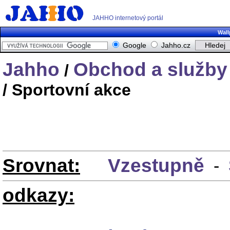
JAHHO internetový portál
Wall
Google
Jahho.cz
Jahho
Obchod a služby
/
/ Sportovní akce
Srovnat:
Vzestupně
-
odkazy: