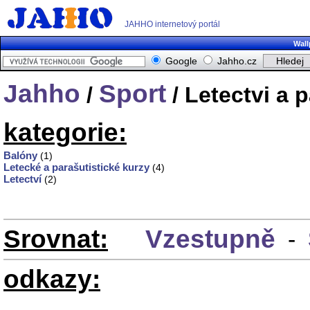
JAHHO internetový portál
Wall
Google
Jahho.cz
Jahho
Sport
/
/ Letectvi a 
kategorie:
Balóny
(1)
Letecké a parašutistické kurzy
(4)
Letectví
(2)
Srovnat:
Vzestupně
-
odkazy: