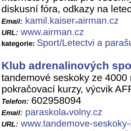
diskusní fóra, odkazy na lete
kamil.kaiser
airman.cz
Email:
www.airman.cz
URL:
Sport/Letectvi a para
kategorie:
Klub adrenalinových spo
tandemové seskoky ze 4000 
pokračovací kurzy, výcvik AF
602958094
Telefon:
paraskola
volny.cz
Email:
www.tandemove-seskoky-
URL: