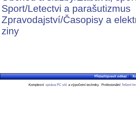
Sport/Letectvi a parašutizmus
Zpravodajství/Časopisy a elekt
ziny
|
Přidat/Upravit odkaz
K
Komplexní
správa PC sítí
a výpočetní techniky.
Profesionální
řešení h