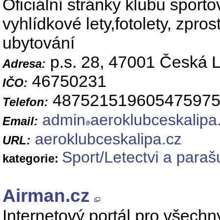
Oficiální stránky klubu sport
vyhlídkové lety,fotolety, zp
ubytování
p.s. 28, 47001 Česká 
Adresa:
46750231
IČO:
48752151960547597
Telefon:
admin
aeroklubceskalipa
Email:
aeroklubceskalipa.cz
URL:
Sport/Letectvi a para
kategorie:
Airman.cz
Internetový portál pro všechny