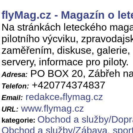
flyMag.cz - Magazín o lete
Na stránkách leteckého magazí
pilotního výcviku, zpravodajs
zaměřením, diskuse, galerie, 
servery, informace pro piloty.
PO BOX 20, Zábřeh n
Adresa:
+420774374837
Telefon:
redakce
flymag.cz
Email:
www.flymag.cz
URL:
Obchod a služby/Dopr
kategorie:
Obchod a služby/Zábava, sport