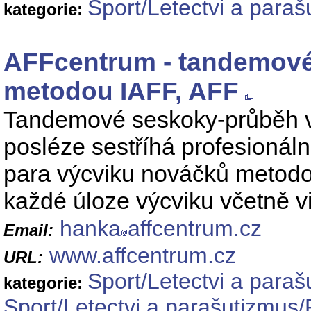
Sport/Letectvi a para
kategorie:
AFFcentrum - tandemové 
metodou IAFF, AFF
Tandemové seskoky-průběh v
posléze sestříhá profesionál
para výcviku nováčků metodo
každé úloze výcviku včetně v
hanka
affcentrum.cz
Email:
www.affcentrum.cz
URL:
Sport/Letectvi a para
kategorie:
Sport/Letectvi a parašutizmus