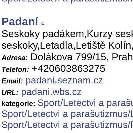
Padaní
Seskoky padákem,Kurzy se
seskoky,Letadla,Letiště Kol
Dolákova 799/15, Pra
Adresa:
+420603863275
Telefon:
padani
seznam.cz
Email:
padani.wbs.cz
URL:
Sport/Letectvi a para
kategorie:
Sport/Letectvi a parašutizmus/
Sport/Letectvi a parašutizmus