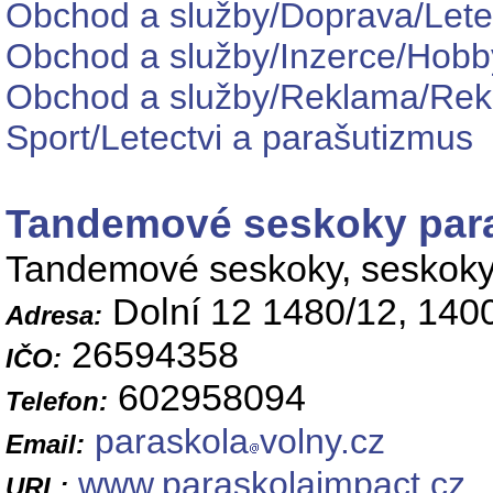
Obchod a služby/Doprava/Let
Obchod a služby/Inzerce/Hobb
Obchod a služby/Reklama/Rekl
Sport/Letectvi a parašutizmus
Tandemové seskoky para
Tandemové seskoky, seskoky
Dolní 12 1480/12, 140
Adresa:
26594358
IČO:
602958094
Telefon:
paraskola
volny.cz
Email:
www.paraskolaimpact.cz
URL: