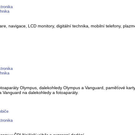
tronika
hnika
e, navigace, LCD monitory, digitální technika, mobilní telefony, plazm
tronika
hnika
í fotoaparáty Olympus, dalekohledy Olympus a Vanguard, paměťové kar
 Vanguard na dalekohledy a fotoaparáty.
ebiče
tronika