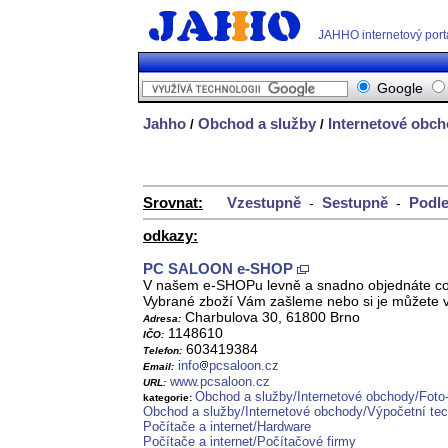
JAHHO internetový port
Google
Jahho
Obchod a služby
Internetové obc
/
/
Srovnat:
Vzestupně
Sestupně
Podle
-
-
odkazy:
PC SALOON e-SHOP
V našem e-SHOPu levně a snadno objednáte cokoli
Vybrané zboží Vám zašleme nebo si je můžete 
Charbulova 30, 61800 Brno
Adresa:
1148610
IČO:
603419384
Telefon:
info
pcsaloon.cz
Email:
www.pcsaloon.cz
URL:
Obchod a služby/Internetové obchody/Foto
kategorie:
Obchod a služby/Internetové obchody/Výpočetní tec
Počítače a internet/Hardware
Počítače a internet/Počítačové firmy