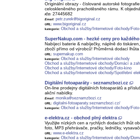
Originální obrazy - číslované autorské fotografie
celoskleněného prachotěsného rámu. K objednání
27445682
IČO:
petr.zurek
bigoriginal.cz
Email:
www.bigoriginal.cz
URL:
Obchod a služby/Internetové obchody/Foto
kategorie:
SuperNakup.com - hezké ceny pro každého
Nabíjecí baterie & nabíječky, náplně do tiskár
zboží přímo od výrobců! Průměrná dodací lhůta
supernakup.com
URL:
Obchod a služby/Internetové obchody
kategorie:
Obchod a služby/Internetové obchody/Domácí a zah
Obchod a služby/Internetové obchody/Foto-kino
Obchod a služby/Internetové obchody/Spotřební elek
Digitální fotoaparáty - seznamzbozi.cz
On-line prodejny digitálních fotoaparátů a přís
akční nabídky.
monika
seznamzbozi.cz
Email:
digitalni-fotoaparaty.seznamzbozi.cz/
URL:
Obchod a služby/Internetové obchody/Foto
kategorie:
e-elektra.cz - obchod plný elektra
Využijte nízkých cen a rychlých dodacích lhůt ob
foto, MP3 přehrávače, pračky, ledničky, vysavač
www.e-elektra.cz
URL:
Obchod a služby/Internetové obchody/Domá
kategorie: