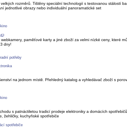
 velkých rozměrů. Tištěny speciální technologií s testovanou stálostí ba
 jednotlivé obrazy nebo individuální panoramatické set
-kino
en, webkamery, paměťové karty a jiné zboží za velmi nízké ceny, které
 3 dny!
radní potřeby
tronika
lušenství na jednom místě. Přehledný katalog a vyhledávač zboží s poro
-kino
chodu s patnáctiletou tradicí prodeje elektroniky a domácích spotřebičů
e, žehličky, kuchyňské spotřebiče
cí spotřebiče