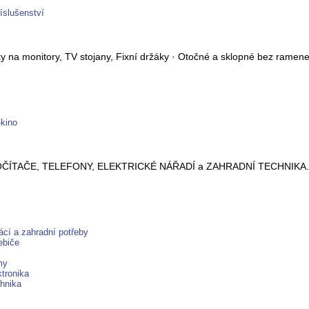
íslušenství
 na monitory, TV stojany, Fixní držáky · Otočné a sklopné bez ramen
-kino
ÍTAČE, TELEFONY, ELEKTRICKÉ NÁŘADÍ a ZAHRADNÍ TECHNIKA. Nízké
cí a zahradní potřeby
ebiče
my
tronika
hnika