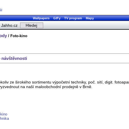
ál
Wallpapers
GIFy
TV program
Mapy
Jahho.cz
hody
/ Foto-kino
 návštěvnosti
v ze širokého sortimentu výpočetní techniky, poč. sítí, digit. fotoapa
vyzvednout na naší maloobchodní prodejně v Brně.
-kino
hnika