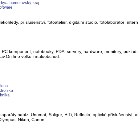
užby/Jihomoravský kraj
oftware
ekohledy, příslušenství, fotoatelier, digitální studio, fotolaboratoř, inte
ce PC komponent, notebooky, PDA, servery, hardware, monitory, pokladn
av.On-line velko i maloobchod.
-kino
tronika
hnika
aparáty nabízí Unomat, Soligor, HiTi, Reflecta: optické příslušenství, ak
y Olympus, Nikon, Canon.