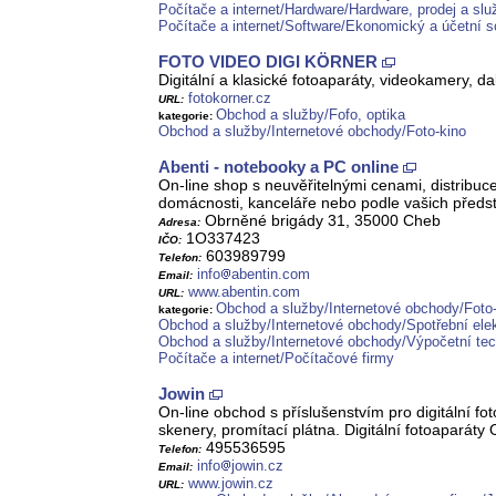
Počítače a internet/Hardware/Hardware, prodej a sl
Počítače a internet/Software/Ekonomický a účetní s
FOTO VIDEO DIGI KÖRNER
Digitální a klasické fotoaparáty, videokamery, dal
fotokorner.cz
URL:
Obchod a služby/Fofo, optika
kategorie:
Obchod a služby/Internetové obchody/Foto-kino
Abenti - notebooky a PC online
On-line shop s neuvěřitelnými cenami, distribu
domácnosti, kanceláře nebo podle vašich předst
Obrněné brigády 31, 35000 Cheb
Adresa:
1O337423
IČO:
603989799
Telefon:
info
abentin.com
Email:
www.abentin.com
URL:
Obchod a služby/Internetové obchody/Foto
kategorie:
Obchod a služby/Internetové obchody/Spotřební elek
Obchod a služby/Internetové obchody/Výpočetní tec
Počítače a internet/Počítačové firmy
Jowin
On-line obchod s příslušenstvím pro digitální foto
skenery, promítací plátna. Digitální fotoaparát
495536595
Telefon:
info
jowin.cz
Email:
www.jowin.cz
URL: