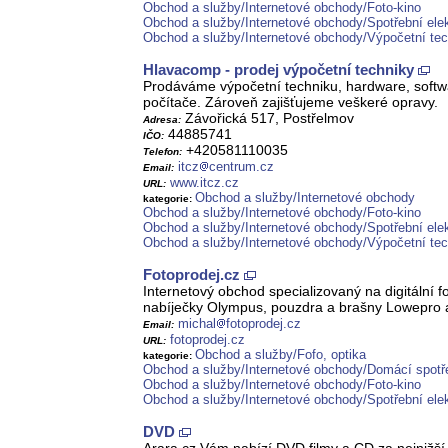
Obchod a služby/Internetové obchody/Foto-kino
Obchod a služby/Internetové obchody/Spotřební elek
Obchod a služby/Internetové obchody/Výpočetní tec
Hlavacomp - prodej výpočetní techniky
Prodáváme výpočetní techniku, hardware, softwar
počítače. Zároveň zajišťujeme veškeré opravy.
Závořická 517, Postřelmov
Adresa:
44885741
IČO:
+420581110035
Telefon:
itcz
centrum.cz
Email:
www.itcz.cz
URL:
Obchod a služby/Internetové obchody
kategorie:
Obchod a služby/Internetové obchody/Foto-kino
Obchod a služby/Internetové obchody/Spotřební elek
Obchod a služby/Internetové obchody/Výpočetní tec
Fotoprodej.cz
Internetový obchod specializovaný na digitáln
nabíječky Olympus, pouzdra a brašny Lowepro a
michal
fotoprodej.cz
Email:
fotoprodej.cz
URL:
Obchod a služby/Fofo, optika
kategorie:
Obchod a služby/Internetové obchody/Domácí spotř
Obchod a služby/Internetové obchody/Foto-kino
Obchod a služby/Internetové obchody/Spotřební elek
DVD