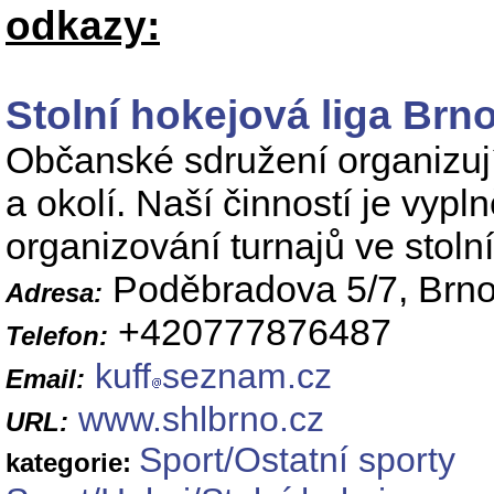
odkazy:
Stolní hokejová liga Brn
Občanské sdružení organizujíc
a okolí. Naší činností je vyp
organizování turnajů ve stoln
Poděbradova 5/7, Brn
Adresa:
+420777876487
Telefon:
kuff
seznam.cz
Email:
www.shlbrno.cz
URL:
Sport/Ostatní sporty
kategorie: