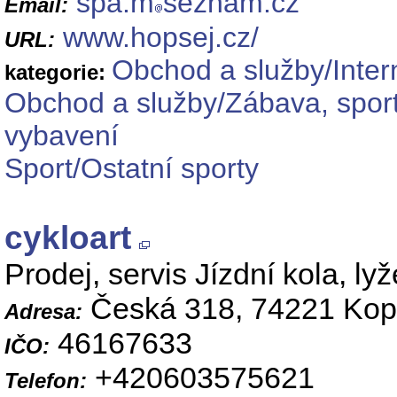
spa.m
seznam.cz
Email:
www.hopsej.cz/
URL:
Obchod a služby/Inter
kategorie:
Obchod a služby/Zábava, sport
vybavení
Sport/Ostatní sporty
cykloart
Prodej, servis Jízdní kola, ly
Česká 318, 74221 Kopř
Adresa:
46167633
IČO:
+420603575621
Telefon: