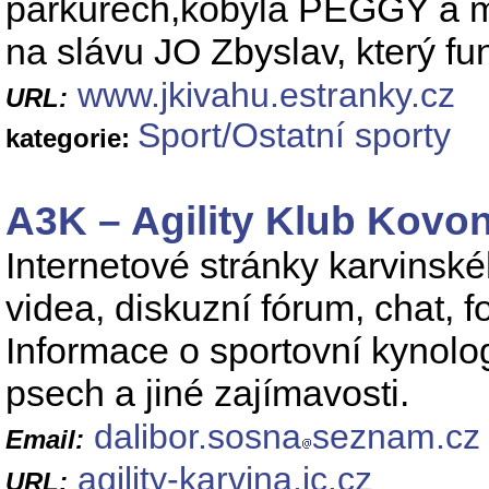
parkurech,kobyla PEGGY a 
na slávu JO Zbyslav, který f
www.jkivahu.estranky.cz
URL:
Sport/Ostatní sporty
kategorie:
A3K – Agility Klub Kovo
Internetové stránky karvinské
videa, diskuzní fórum, chat, f
Informace o sportovní kynolo
psech a jiné zajímavosti.
dalibor.sosna
seznam.cz
Email:
agility-karvina.ic.cz
URL: