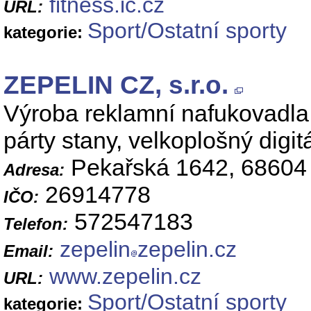
fitness.ic.cz
URL:
Sport/Ostatní sporty
kategorie:
ZEPELIN CZ, s.r.o.
Výroba reklamní nafukovadla,
párty stany, velkoplošný digitá
Pekařská 1642, 68604
Adresa:
26914778
IČO:
572547183
Telefon:
zepelin
zepelin.cz
Email:
www.zepelin.cz
URL:
Sport/Ostatní sporty
kategorie: