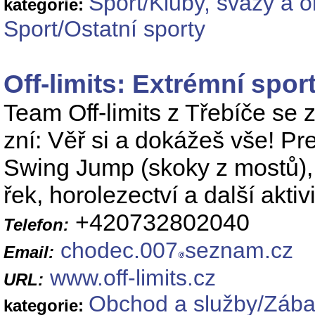
Sport/Kluby, svazy a 
kategorie:
Sport/Ostatní sporty
Off-limits: Extrémní spor
Team Off-limits z Třebíče se 
zní: Věř si a dokážeš vše! Pr
Swing Jump (skoky z mostů), l
řek, horolezectví a další aktivi
+420732802040
Telefon:
chodec.007
seznam.cz
Email:
www.off-limits.cz
URL:
Obchod a služby/Zábav
kategorie: