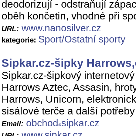
deodorizují - odstraňují zápa
oběh končetin, vhodné při s
www.nanosilver.cz
URL:
Sport/Ostatní sporty
kategorie:
Sipkar.cz-šipky Harrows,
Sipkar.cz-šipkový internetový
Harrows Aztec, Assasin, hroty
Harrows, Unicorn, elektronick
sisálové terče a další potřeby
obchod
sipkar.cz
Email:
www.sipkar.cz
URL: