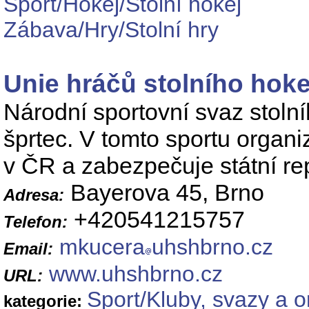
Sport/Hokej/Stolní hokej
Zábava/Hry/Stolní hry
Unie hráčů stolního hoke
Národní sportovní svaz stolní
šprtec. V tomto sportu organiz
v ČR a zabezpečuje státní re
Bayerova 45, Brno
Adresa:
+420541215757
Telefon:
mkucera
uhshbrno.cz
Email:
www.uhshbrno.cz
URL:
Sport/Kluby, svazy a 
kategorie: