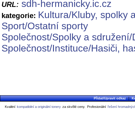
sdh-hermanicky.ic.cz
URL:
Kultura/Kluby, spolky 
kategorie:
Sport/Ostatní sporty
Společnost/Spolky a sdružení/
Společnost/Instituce/Hasiči, h
|
Přidat/Upravit odkaz
K
Kvalitní
kompatibilní a originální tonery
za skvělé ceny.
Profesionální
řešení hromadných