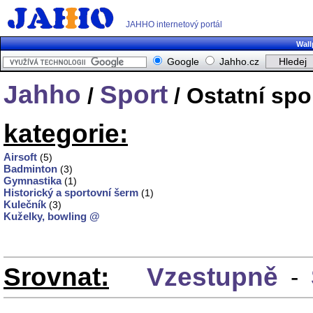
JAHHO internetový portál
Wall
Google
Jahho.cz
Jahho
Sport
/
/ Ostatní spo
kategorie:
Airsoft
(5)
Badminton
(3)
Gymnastika
(1)
Historický a sportovní šerm
(1)
Kulečník
(3)
Kuželky, bowling @
Srovnat:
Vzestupně
-