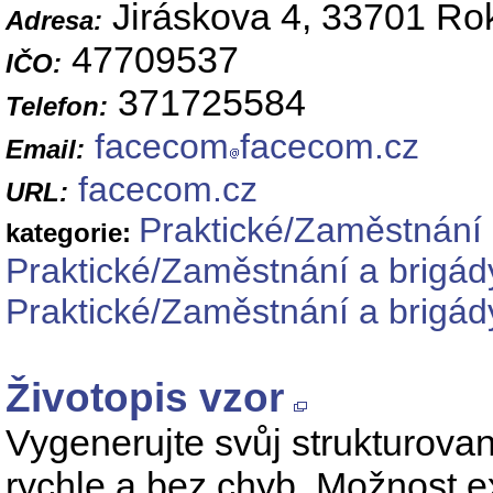
Jiráskova 4, 33701 Ro
Adresa:
47709537
IČO:
371725584
Telefon:
facecom
facecom.cz
Email:
facecom.cz
URL:
Praktické/Zaměstnání 
kategorie:
Praktické/Zaměstnání a brigád
Praktické/Zaměstnání a brigád
Životopis vzor
Vygenerujte svůj strukturova
rychle a bez chyb. Možnost 