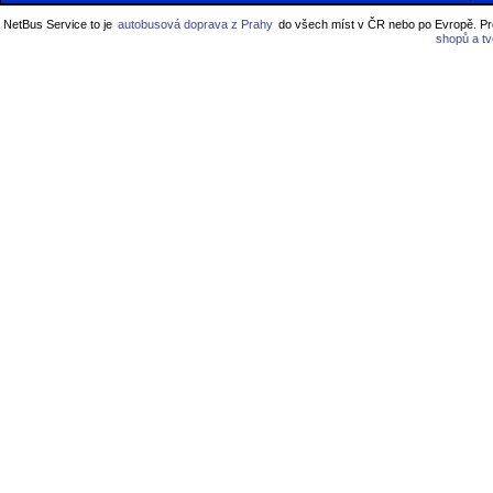
NetBus Service to je
autobusová doprava z Prahy
do všech míst v ČR nebo po Evropě. Pro
shopů a t