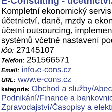
E-Consulting - účetnictví
Kompletní ekonomický servis.
účetnictví, daně, mzdy a eko
účetní outsourcing, impleme
systémů včetně nastavení po
27145107
IČO:
251566571
Telefon:
info
e-cons.cz
Email:
www.e-cons.cz
URL:
Obchod a služby/Abec
kategorie:
Podnikání/Finance a bankovnic
Zpravodajství/Časopisy a elekt