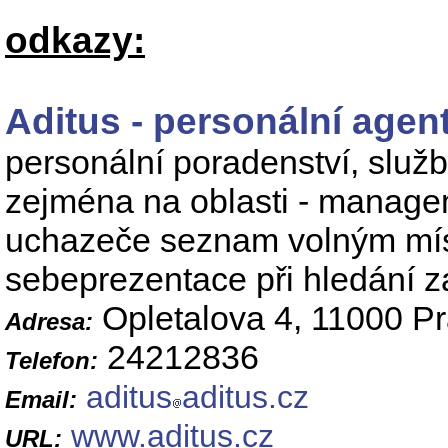
odkazy:
Aditus - personální agen
personální poradenství, služ
zejména na oblasti - managem
uchazeče seznam volným míst
sebeprezentace při hledání 
Opletalova 4, 11000 P
Adresa:
24212836
Telefon:
aditus
aditus.cz
Email:
www.aditus.cz
URL: