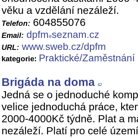
věku a vzdělání nezáleží.
604855076
Telefon:
dpfm
seznam.cz
Email:
www.sweb.cz/dpfm
URL:
Praktické/Zaměstnání 
kategorie:
Brigáda na doma
Jedná se o jednoduché komple
velice jednoduchá práce, kte
2000-4000Kč týdně. Plat a ma
nezáleží. Platí pro celé úz