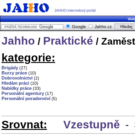
JAHHO internetový portál
Wall
Google
Jahho.cz
Jahho
Praktické
/
/ Zaměst
kategorie:
Brigády
(27)
Burzy práce
(10)
Dobrovolnictví
(2)
Hledám práci
(10)
Nabídky práce
(33)
Personální agentury
(17)
Personální poradenství
(5)
Srovnat:
Vzestupně
-