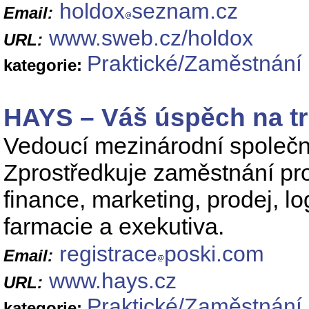
holdox
seznam.cz
Email:
www.sweb.cz/holdox
URL:
Praktické/Zaměstnání 
kategorie:
HAYS – Váš úspěch na tr
Vedoucí mezinárodní společno
Zprostředkuje zaměstnání pr
finance, marketing, prodej, log
farmacie a exekutiva.
registrace
poski.com
Email:
www.hays.cz
URL:
Praktické/Zaměstnání 
kategorie: