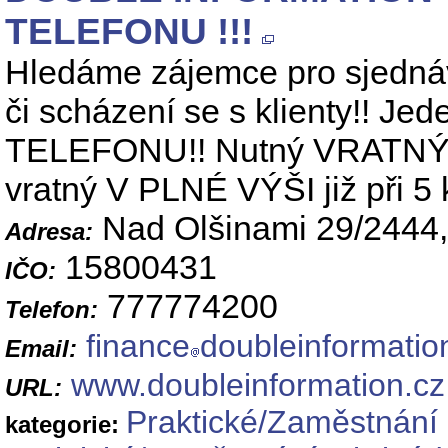
TELEFONU !!!
Hledáme zájemce pro sjednáv
či scházení se s klienty!! Je
TELEFONU!! Nutný VRATNÝ vkl
vratný V PLNÉ VÝŠI již při 
Nad Olšinami 29/2444,
Adresa:
15800431
IČO:
777774200
Telefon:
finance
doubleinformatio
Email:
www.doubleinformation.cz
URL:
Praktické/Zaměstnání 
kategorie: