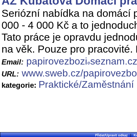
AZ Kubátová Domácí pr
Seriózní nabídka na domácí 
000 - 4 000 Kč a to jednoduc
Tato práce je opravdu jednod
na věk. Pouze pro pracovité.
papirovezbozi
seznam.c
Email:
www.sweb.cz/papirovezbo
URL:
Praktické/Zaměstnání 
kategorie:
|
Přidat/Upravit odkaz
K