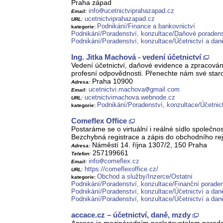
Praha západ
info
ucetnictviprahazapad.cz
Email:
ucetnictviprahazapad.cz
URL:
Podnikání/Finance a bankovnictví
kategorie:
Podnikání/Poradenství, konzultace/Daňové poradens
Podnikání/Poradenství, konzultace/Účetnictví a dan
Ing. Jitka Machová - vedení účetnictví
Vedení účetnictví, daňové evidence a zpracování 
profesní odpovědnosti. Přenechte nám své staros
Praha 10900
Adresa:
ucetnictvi.machova
gmail.com
Email:
ucetnictvimachova.webnode.cz
URL:
Podnikání/Poradenství, konzultace/Účetnic
kategorie:
Comeflex Office
Postaráme se o virtuální i reálné sídlo společno
Bezchybná registrace a zápis do obchodního rej
Náměstí 14. října 1307/2, 150 Praha
Adresa:
257199661
Telefon:
info
comeflex.cz
Email:
https://comeflexoffice.cz/
URL:
Obchod a služby/Inzerce/Ostatní
kategorie:
Podnikání/Poradenství, konzultace/Finanční poraden
Podnikání/Poradenství, konzultace/Účetnictví a dan
Podnikání/Poradenství, konzultace/Účetnictví a dan
accace.cz – účetnictví, daně, mzdy