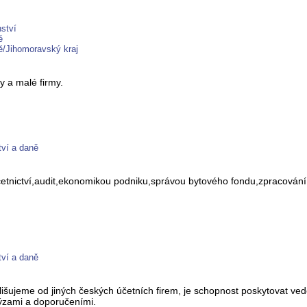
ství
ě
ě/Jihomoravský kraj
y a malé firmy.
tví a daně
etnictví,audit,ekonomikou podniku,správou bytového fondu,zpracování
tví a daně
 odlišujeme od jiných českých účetních firem, je schopnost poskytovat v
ýzami a doporučeními.