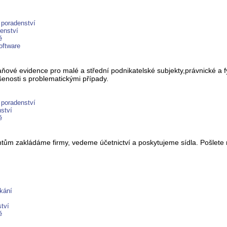
 poradenství
enství
ě
oftware
aňové evidence pro malé a střední podnikatelské subjekty,právnické a f
enosti s problematickými případy.
 poradenství
ství
ě
ům zakládáme firmy, vedeme účetnictví a poskytujeme sídla. Pošlete
kání
tví
ě