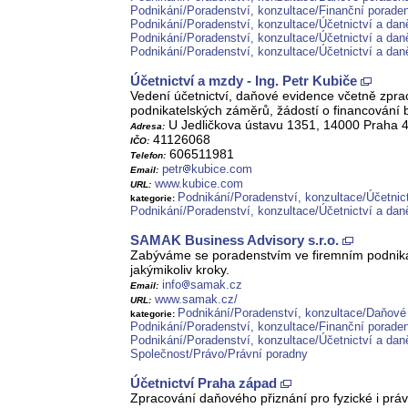
Podnikání/Poradenství, konzultace/Finanční poraden
Podnikání/Poradenství, konzultace/Účetnictví a dan
Podnikání/Poradenství, konzultace/Účetnictví a dan
Podnikání/Poradenství, konzultace/Účetnictví a dan
Účetnictví a mzdy - Ing. Petr Kubiče
Vedení účetnictví, daňové evidence včetně zpra
podnikatelských záměrů, žádostí o financování b
U Jedličkova ústavu 1351, 14000 Praha 
Adresa:
41126068
IČO:
606511981
Telefon:
petr
kubice.com
Email:
www.kubice.com
URL:
Podnikání/Poradenství, konzultace/Účetnic
kategorie:
Podnikání/Poradenství, konzultace/Účetnictví a dan
SAMAK Business Advisory s.r.o.
Zabýváme se poradenstvím ve firemním podnikání
jakýmikoliv kroky.
info
samak.cz
Email:
www.samak.cz/
URL:
Podnikání/Poradenství, konzultace/Daňové
kategorie:
Podnikání/Poradenství, konzultace/Finanční poraden
Podnikání/Poradenství, konzultace/Účetnictví a dan
Společnost/Právo/Právní poradny
Účetnictví Praha západ
Zpracování daňového přiznání pro fyzické i prá