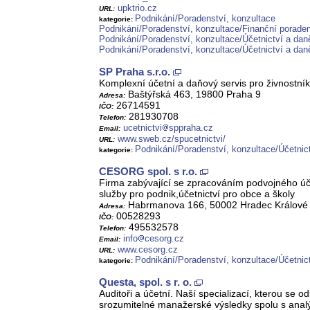
upktrio.cz
URL:
Podnikání/Poradenství, konzultace
kategorie:
Podnikání/Poradenství, konzultace/Finanční poraden
Podnikání/Poradenství, konzultace/Účetnictví a dan
Podnikání/Poradenství, konzultace/Účetnictví a dan
SP Praha s.r.o.
Komplexní účetní a daňový servis pro živnostník
Baštýřská 463, 19800 Praha 9
Adresa:
26714591
IČO:
281930708
Telefon:
ucetnictvi
sppraha.cz
Email:
www.sweb.cz/spucetnictvi/
URL:
Podnikání/Poradenství, konzultace/Účetnic
kategorie:
CESORG spol. s r.o.
Firma zabývající se zpracováním podvojného úč
služby pro podnik,účetnictví pro obce a školy
Habrmanova 166, 50002 Hradec Králové
Adresa:
00528293
IČO:
495532578
Telefon:
info
cesorg.cz
Email:
www.cesorg.cz
URL:
Podnikání/Poradenství, konzultace/Účetnic
kategorie:
Questa, spol. s r. o.
Auditoři a účetní. Naší specializací, kterou se
srozumitelné manažerské výsledky spolu s anal