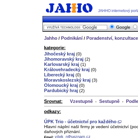
JAHHO internetový port
Google
Jahho
Podnikání
Poradenství, konzultace
/
/
kategorie:
Jihočeský kraj
(0)
Jihomoravský kraj
(2)
Karlovarský kraj
(1)
Královehradecký kraj
(0)
Liberecký kraj
(0)
Moravskoslezský kraj
(3)
Olomoucký kraj
(0)
Pardubický hraj
(2)
Srovnat:
Vzestupně
Sestupně
Podle
-
-
odkazy:
ÚPK Trio - účetnictví pro každého
Hlavní náplní naší firmy je vedení účetnictví (
daňových přiznání.
vitek_n
seznam.cz
Email: