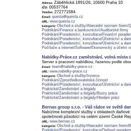
Záběhlická 1891/26, 10600 Praha 10
Adresa:
00537764
IČO:
272771584
Telefon:
questa
questa.cz
Email:
www.questa.cz
URL:
Obchod a služby/Abecední seznam firem/
kategorie:
Podnikání/Finance a bankovnictví/Auditorské firmy
Podnikání/Poradenství, konzultace/Finanční poraden
Podnikání/Poradenství, konzultace/Účetnictví a dan
Podnikání/Poradenství, konzultace/Účetnictví a dan
Počítače a internet/Software/Ekonomický a účetní s
Nabídky-Práce.cz zaměstnání, volná místa
Server s pracovní nabídkou, řazenou podle obor
team
nabidky-prace.cz
Email:
www.nabidky-prace.cz
URL:
Obchod a služby/Inzerce
kategorie:
Podnikání/Zprostředkovatelská činnost
Podnikání/Poradenství, konzultace/Účetnictví a dan
Praktické/Zaměstnání a brigády
Praktické/Zaměstnání a brigády/Burzy práce
Praktické/Zaměstnání a brigády/Hledám práci
Bernas group s.r.o. - Váš rádce ve světě dan
Nabízíme komplexní služby v oblastech daňové p
společnosti působící na celém území České Rep
www.bernas.cz
URL:
Obchod a služby/Abecední seznam firem/B
kategorie:
Podnikání/Poradenství, konzultace/Daňové poradens