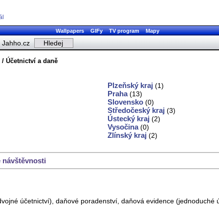
ál
Wallpapers
GIFy
TV program
Mapy
Jahho.cz
/ Účetnictví a daně
Plzeňský kraj
(1)
Praha
(13)
Slovensko
(0)
Středočeský kraj
(3)
Ústecký kraj
(2)
Vysočina
(0)
Zlínský kraj
(2)
 návštěvnosti
podvojné účetnictví), daňové poradenství, daňová evidence (jednoduché