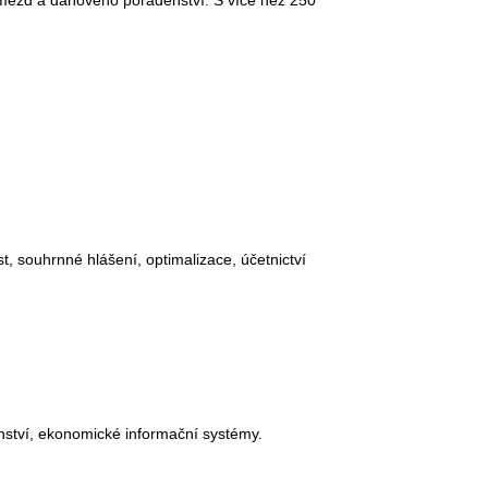
,mezd a daňového poradenství. S více než 250
, souhrnné hlášení, optimalizace, účetnictví
enství, ekonomické informační systémy.