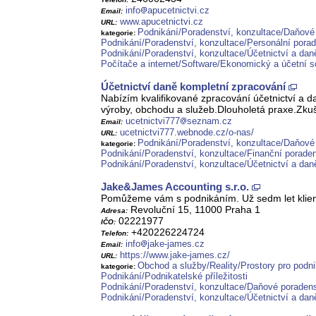
info
apucetnictvi.cz
Email:
www.apucetnictvi.cz
URL:
Podnikání/Poradenství, konzultace/Daňové
kategorie:
Podnikání/Poradenství, konzultace/Personální porad
Podnikání/Poradenství, konzultace/Účetnictví a dan
Počítače a internet/Software/Ekonomický a účetní s
Účetnictví daně kompletní zpracování
Nabízím kvalifikované zpracování účetnictví a d
výroby, obchodu a služeb.Dlouholetá praxe.Zkuš
ucetnictvi777
seznam.cz
Email:
ucetnictvi777.webnode.cz/o-nas/
URL:
Podnikání/Poradenství, konzultace/Daňové
kategorie:
Podnikání/Poradenství, konzultace/Finanční poraden
Podnikání/Poradenství, konzultace/Účetnictví a dan
Jake&James Accounting s.r.o.
Pomůžeme vám s podnikáním. Už sedm let klient
Revoluční 15, 11000 Praha 1
Adresa:
02221977
IČO:
+420226224724
Telefon:
info
jake-james.cz
Email:
https://www.jake-james.cz/
URL:
Obchod a služby/Reality/Prostory pro podni
kategorie:
Podnikání/Podnikatelské příležitosti
Podnikání/Poradenství, konzultace/Daňové poradens
Podnikání/Poradenství, konzultace/Účetnictví a dan