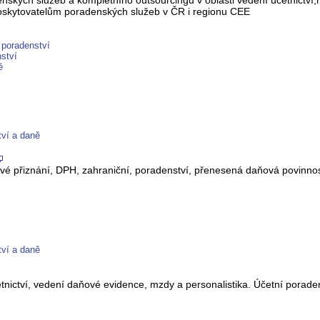
ských služeb a kompletního outsourcingu v oblasti vedení účetnictví
poskytovatelům poradenských služeb v ČR i regionu CEE
 poradenství
ství
ě
tví a daně
vé přiznání, DPH, zahraniční, poradenství, přenesená daňová povinnost
tví a daně
četnictví, vedení daňové evidence, mzdy a personalistika. Účetní porad