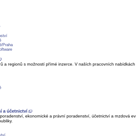
Q
ství
ě
ě/Praha
oftware
ů a regionů s možností přímé inzerce. V naších pracovních nabídkách
ě
í a účetnictví
oradenství, ekonomické a právní poradenství, účetnictví a mzdová ev
ubliky.
tví