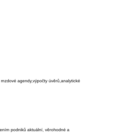
 mzdové agendy,výpočty úvěrů,analytické
edením podniků aktuální, věrohodné a