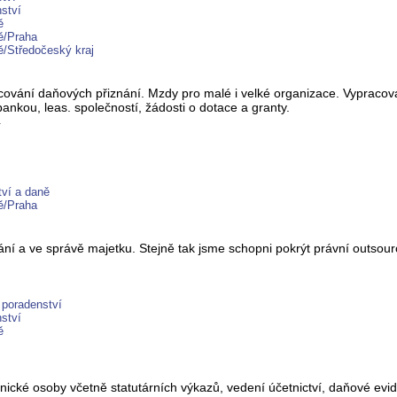
ství
ě
ě/Praha
ě/Středočeský kraj
cování daňových přiznání. Mzdy pro malé i velké organizace. Vypracová
ankou, leas. společností, žádosti o dotace a granty.
4
tví a daně
ě/Praha
 a ve správě majetku. Stejně tak jsme schopni pokrýt právní outsourc
 poradenství
ství
ě
vnické osoby včetně statutárních výkazů, vedení účetnictví, daňové ev