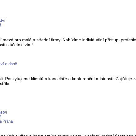
tví
ě
mezd pro malé a střední firmy. Nabízíme individuální přístup, profesion
ti s účetnictvím!
tví a daně
sti. Poskytujeme klientům kanceláře a konferenční místnosti. Zajišťuje 
stříku.
ství
ě
ě/Praha