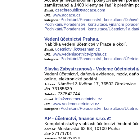
Accace je mezinárodním poskytovatelem poraden
zaměstnanci a 1400 klienty se řadí k předním 
czechrepublic
accace.com
Email:
www.accace.cz
URL:
Podnikání/Poradenství, konzultace/Daňové
kategorie:
Podnikání/Poradenství, konzultace/Finanční poraden
Podnikání/Poradenství, konzultace/Účetnictví a dan
Vedení účetnictví Praha
Nabídka vedení účetnictví v Praze a okolí.
ucetnictvi.lk
seznam.cz
Email:
www.vedeniucetnictvipraha.cz
URL:
Podnikání/Poradenství, konzultace/Účetnic
kategorie:
Slavka Zabystrzanová - Vedeme účetnictví
Vedení účetnictví, daňová evidence, mzdy, daňo
online, elektronické podání
Náměstí 3.Května 17, 76502 Otrokovice
Adresa:
73185639
IČO:
737542744
Telefon:
info
vedemeucetnictvi.cz
Email:
www.vedemeucetnictvi.cz
URL:
Podnikání/Poradenství, konzultace/Účetnic
kategorie:
AP - účetnictví, finance s.r.o.
Kompletní služby v oblasti účetnictví. Vedení ú
Moskevská 63 63, 10100 Praha
Adresa:
27171701
IČO:
246002434
Telefon: