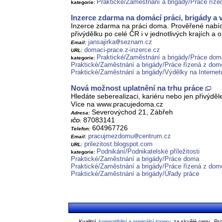
Praktické/Zaměstnání a brigády/Práce říz
kategorie:
Inzerce zdarma na domácí práci, brigády a 
Inzerce zdarma na práci doma. Prověřené nabíd
přivýdělku po celé ČR i v jednotlivých krajích a 
jansajirka
seznam.cz
Email:
domaci-prace.z-inzerce.cz
URL:
Praktické/Zaměstnání a brigády/Práce dom
kategorie:
Praktické/Zaměstnání a brigády/Práce řízená z do
Praktické/Zaměstnání a brigády/Výdělky na Internet
Nová možnost uplatnění na trhu práce
Hledáte seberealizaci, kariéru nebo jen přivýd
Více na www.pracujedoma.cz
Severovýchod 21, Zábřeh
Adresa:
87083141
IČO:
604967726
Telefon:
pracujmezdomu
centrum.cz
Email:
prilezitost.blogspot.com
URL:
Podnikání/Podnikatelské příležitosti
kategorie:
Praktické/Zaměstnání a brigády/Práce doma
Praktické/Zaměstnání a brigády/Práce řízená z do
Praktické/Zaměstnání a brigády/Úřady práce
Kvalitní
kompatibilní a originální tonery
za skvělé ceny.
Pro