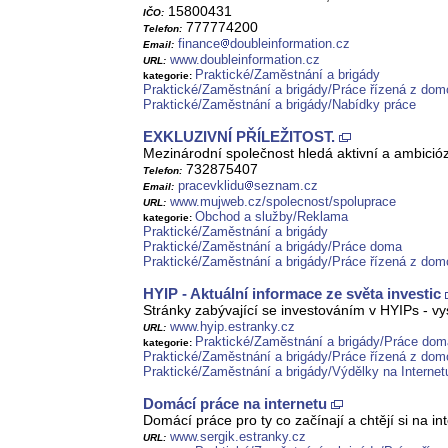
15800431
IČO:
777774200
Telefon:
finance
doubleinformation.cz
Email:
www.doubleinformation.cz
URL:
Praktické/Zaměstnání a brigády
kategorie:
Praktické/Zaměstnání a brigády/Práce řízená z do
Praktické/Zaměstnání a brigády/Nabídky práce
EXKLUZIVNÍ PŘÍLEŽITOST.
Mezinárodní společnost hledá aktivní a ambiciózn
732875407
Telefon:
pracevklidu
seznam.cz
Email:
www.mujweb.cz/spolecnost/spoluprace
URL:
Obchod a služby/Reklama
kategorie:
Praktické/Zaměstnání a brigády
Praktické/Zaměstnání a brigády/Práce doma
Praktické/Zaměstnání a brigády/Práce řízená z do
HYIP - Aktuální informace ze světa investic
Stránky zabývající se investováním v HYIPs - v
www.hyip.estranky.cz
URL:
Praktické/Zaměstnání a brigády/Práce dom
kategorie:
Praktické/Zaměstnání a brigády/Práce řízená z do
Praktické/Zaměstnání a brigády/Výdělky na Internet
Domácí práce na internetu
Domácí práce pro ty co začínají a chtějí si na 
www.sergik.estranky.cz
URL: