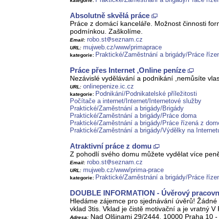
kategorie:
Absolutně skvělá práce
Práce z domácí kanceláře. Možnost činnosti form
podmínkou. Zaškolíme.
robo.st
seznam.cz
Email:
mujweb.cz/www/primaprace
URL:
Praktické/Zaměstnání a brigády/Práce říz
kategorie:
Práce přes Internet ,Online peníze
Nezávislé vydělávání a podnikání ,nemůsíte vlasn
onlinepenize.ic.cz
URL:
Podnikání/Podnikatelské příležitosti
kategorie:
Počítače a internet/Internet/Internetové služby
Praktické/Zaměstnání a brigády/Brigády
Praktické/Zaměstnání a brigády/Práce doma
Praktické/Zaměstnání a brigády/Práce řízená z do
Praktické/Zaměstnání a brigády/Výdělky na Internet
Atraktivní práce z domu
Z pohodlí svého domu můžete vydělat více peněz, 
robo.st
seznam.cz
Email:
mujweb.cz/www/prima-prace
URL:
Praktické/Zaměstnání a brigády/Práce říz
kategorie:
DOUBLE INFORMATION - Úvěrový pracovn
Hledáme zájemce pro sjednávání úvěrů! Žádné v
vklad 3tis. Vklad je čistě motivační a je vratný
Nad Olšinami 29/2444, 10000 Praha 10 -
Adresa: