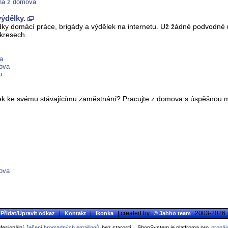
ená z domova
výdělky.
ky domácí práce, brigády a výdělek na internetu. Už žádné podvodné
okresech.
a
mova
u
ělek ke svému stávajícímu zaměstnání? Pracujte z domova s úspěšnou me
mova
|
|
| created by
2003-2026
Přidat/Upravit odkaz
Kontakt
Ikonka
© Jahho team
fesionální
řešení hromadných emailingů
bez starostí..
ShopSystem je platfroma pro
pronáj