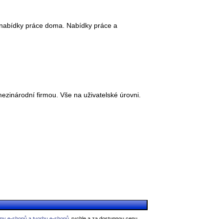
 nabídky práce doma. Nabídky práce a
zinárodní firmou. Vše na uživatelské úrovni.
my e-shopů a tvorbu e-shopů
rychle a za dostupnou cenu.