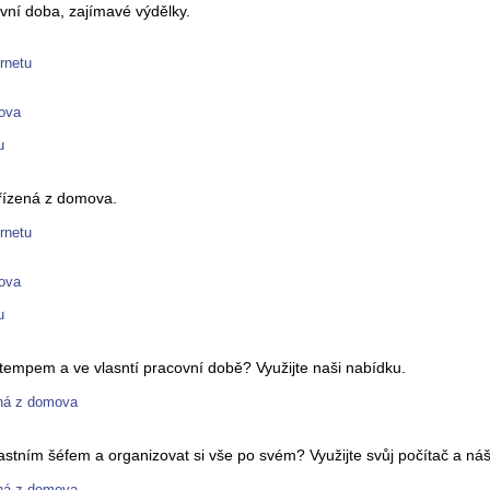
ní doba, zajímavé výdělky.
ernetu
mova
u
 řízená z domova.
ernetu
mova
u
empem a ve vlasntí pracovní době? Využijte naši nabídku.
ená z domova
astním šéfem a organizovat si vše po svém? Využijte svůj počítač a ná
ená z domova