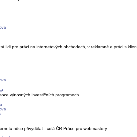
mova
í lidi pro práci na internetových obchodech, v reklamně a práci s klien
mova
ysoce výnosných investičních programech.
a
mova
u
internetu něco přivydělat.- celá ČR Práce pro webmastery