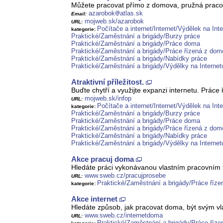
Můžete pracovat přímo z domova, pružná pracov
azarobok
atlas.sk
Email:
mojweb.sk/azarobok
URL:
Počítače a internet/Internet/Výdělek na Int
kategorie:
Praktické/Zaměstnání a brigády/Burzy práce
Praktické/Zaměstnání a brigády/Práce doma
Praktické/Zaměstnání a brigády/Práce řízená z do
Praktické/Zaměstnání a brigády/Nabídky práce
Praktické/Zaměstnání a brigády/Výdělky na Internet
Atraktivní příležitost.
Buďte chytří a využijte expanzi internetu. Práce
mojweb.sk/infop
URL:
Počítače a internet/Internet/Výdělek na Int
kategorie:
Praktické/Zaměstnání a brigády/Burzy práce
Praktické/Zaměstnání a brigády/Práce doma
Praktické/Zaměstnání a brigády/Práce řízená z do
Praktické/Zaměstnání a brigády/Nabídky práce
Praktické/Zaměstnání a brigády/Výdělky na Internet
Akce pracuj doma
Hledáte práci vykonávanou vlastním pracovním t
www.sweb.cz/pracujprosebe
URL:
Praktické/Zaměstnání a brigády/Práce říz
kategorie:
Akce internet
Hledáte způsob, jak pracovat doma, být svým vl
www.sweb.cz/internetdoma
URL:
Praktické/Zaměstnání a brigády/Práce říz