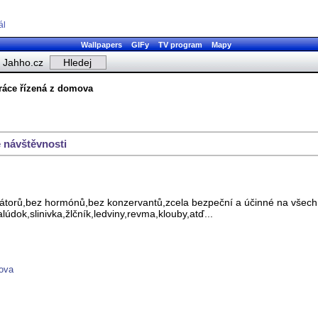
ál
Wallpapers
GIFy
TV program
Mapy
Jahho.cz
ráce řízená z domova
 návštěvnosti
zátorů,bez hormónů,bez konzervantů,zcela bezpeční a účinné na všechn
lúdok,slinivka,žlčník,ledviny,revma,klouby,atď...
mova