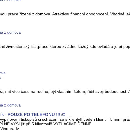
ou práce řízené z domova. Atraktivní finanční ohodnocení. Vhodné jako 
ená z domova
it živnostenský list ,práce kterou zvládne každý kdo ovládá a je připoj
mova
u
mít více času na rodinu, být vlastním šéfem, řídit svoji budoucnost. A
ená z domova
ík - POUZE PO TELEFONU !!!
yplňování tiskopisů či scházení se s klienty!! Jeden klient = 5 min
 V PLNÉ VÝŠI již při 5 klientovi!! VYPLÁCÍME DENNĚ!
 Vinohrady