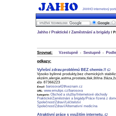
JAHHO internetový port
Google
Jahho
Praktické
Zaměstnání a brigády
/
/
/ P
Srovnat:
Vzestupně
Sestupně
Podle
-
-
odkazy:
Vyřešní zdrav.problémú BEZ chemie.!!
Vysoko bylinné produkty,bez chemických stabili
ekzém,alergie,astma,prostata,tlak,štítna žláza,ža
87366223
IČO:
barosova42
seznam.cz
Email:
www.emulips.cz/barosova
URL:
Obchod a služby/Internetové obchody
kategorie:
Praktické/Zaměstnání a brigády/Práce řízená z do
Společnost/Zdraví/Léčitelství
Společnost/Zdraví/Alternativní medicína
Atraktivní práce s využitím internetu.