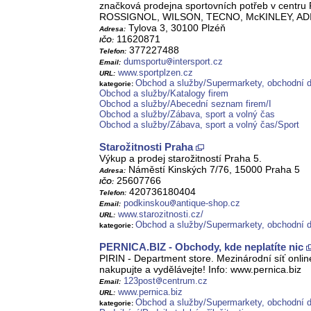
značková prodejna sportovních potřeb v centru 
ROSSIGNOL, WILSON, TECNO, McKINLEY, AD
Tylova 3, 30100 Plzéň
Adresa:
11620871
IČO:
377227488
Telefon:
dumsportu
intersport.cz
Email:
www.sportplzen.cz
URL:
Obchod a služby/Supermarkety, obchodní
kategorie:
Obchod a služby/Katalogy firem
Obchod a služby/Abecední seznam firem/I
Obchod a služby/Zábava, sport a volný čas
Obchod a služby/Zábava, sport a volný čas/Sport
Starožitnosti Praha
Výkup a prodej starožitností Praha 5.
Náměstí Kinských 7/76, 15000 Praha 5
Adresa:
25607766
IČO:
420736180404
Telefon:
podkinskou
antique-shop.cz
Email:
www.starozitnosti.cz/
URL:
Obchod a služby/Supermarkety, obchodní
kategorie:
PERNICA.BIZ - Obchody, kde neplatíte nic
PIRIN - Department store. Mezinárodní síť onli
nakupujte a vydělávejte! Info: www.pernica.biz
123post
centrum.cz
Email:
www.pernica.biz
URL:
Obchod a služby/Supermarkety, obchodní
kategorie: