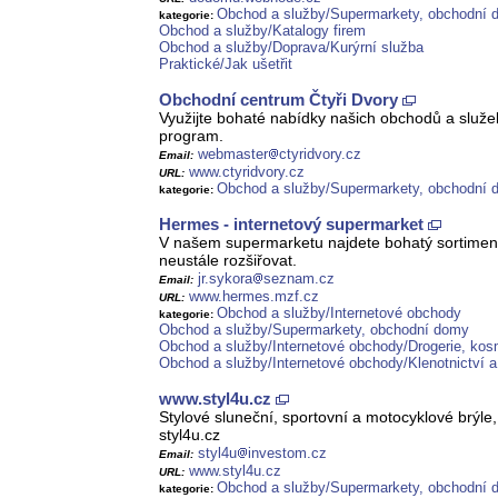
Obchod a služby/Supermarkety, obchodní
kategorie:
Obchod a služby/Katalogy firem
Obchod a služby/Doprava/Kurýrní služba
Praktické/Jak ušetřit
Obchodní centrum Čtyři Dvory
Využijte bohaté nabídky našich obchodů a služeb
program.
webmaster
ctyridvory.cz
Email:
www.ctyridvory.cz
URL:
Obchod a služby/Supermarkety, obchodní
kategorie:
Hermes - internetový supermarket
V našem supermarketu najdete bohatý sortiment
neustále rozšiřovat.
jr.sykora
seznam.cz
Email:
www.hermes.mzf.cz
URL:
Obchod a služby/Internetové obchody
kategorie:
Obchod a služby/Supermarkety, obchodní domy
Obchod a služby/Internetové obchody/Drogerie, kos
Obchod a služby/Internetové obchody/Klenotnictví a
www.styl4u.cz
Stylové sluneční, sportovní a motocyklové brýle
styl4u.cz
styl4u
investom.cz
Email:
www.styl4u.cz
URL:
Obchod a služby/Supermarkety, obchodní
kategorie: