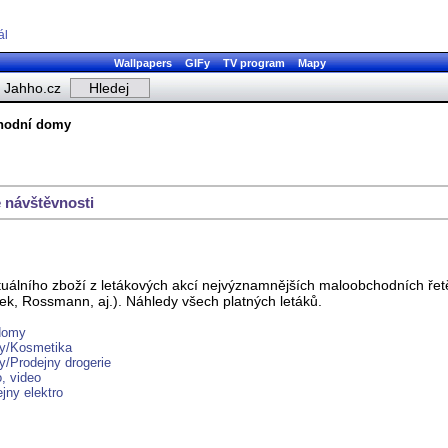
ál
Wallpapers
GIFy
TV program
Mapy
Jahho.cz
chodní domy
 návštěvnosti
uálního zboží z letákových akcí nejvýznamnějších maloobchodních řetě
ek, Rossmann, aj.). Náhledy všech platných letáků.
 domy
ky/Kosmetika
y/Prodejny drogerie
, video
jny elektro