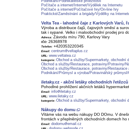
Podnikání/Podnikatelské příležitosti
Počítače a internet/Internet/Výdělek na Internetu
Počítače a internet/Počítačové hry/On-line hry
Praktické/Zaměstnání a brigády/Výdělky na Internet
Velta Tea - lahodné čaje z Karlových Varů, ř
Výroba a distribuce čajů, čajových směsí a surov
tak i sypané. Velko i maloobchodní prodej pro 
Závodu míru 790, Karlovy Vary
Adresa:
26368978
IČO:
+420353220345
Telefon:
centrum
veltaplus.cz
Email:
www.veltatea.cz
URL:
Obchod a služby/Supermarkety, obchodní
kategorie:
Obchod a služby/Restaurace, potraviny/Potraviny/N
Obchod a služby/Restaurace, potraviny/Restaurace 
Podnikání/Průmysl a výroba/Potravinářský průmysl/
iletaky.cz - akční letáky obchodních řetězců
Pohodlné prohlížení akčních letáků hypermarke
info
iletaky.cz
Email:
www.iletaky.cz
URL:
Obchod a služby/Supermarkety, obchodní
kategorie:
Nákupy do domu
Vítáme vás na webu nákupy DO DOmu. V dnešní u
frontách v přeplněných obchodních domech ho mů
dodomu
email.cz
Email:
dodomu.webnode.cz
URL: