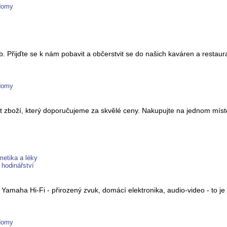
 domy
. Přijďte se k nám pobavit a občerstvit se do našich kaváren a restaur
 domy
 zboží, který doporučujeme za skvělé ceny. Nakupujte na jednom místě
metika a léky
 hodinářství
, Yamaha Hi-Fi - přirozený zvuk, domácí elektronika, audio-video - to 
 domy