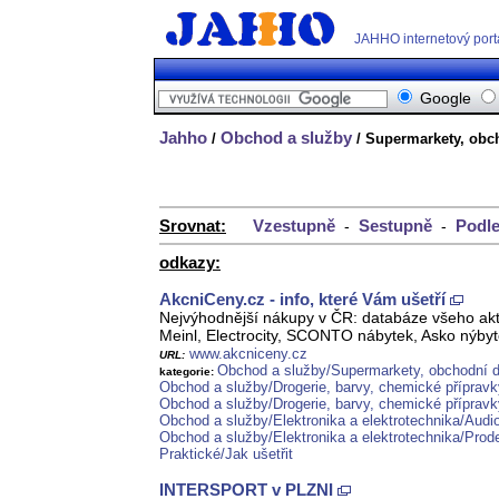
JAHHO internetový port
Google
Jahho
Obchod a služby
/
/ Supermarkety, ob
Srovnat:
Vzestupně
Sestupně
Podle
-
-
odkazy:
AkcniCeny.cz - info, které Vám ušetří
Nejvýhodnější nákupy v ČR: databáze všeho akt
Meinl, Electrocity, SCONTO nábytek, Asko nýbyt
www.akcniceny.cz
URL:
Obchod a služby/Supermarkety, obchodní
kategorie:
Obchod a služby/Drogerie, barvy, chemické příprav
Obchod a služby/Drogerie, barvy, chemické přípravk
Obchod a služby/Elektronika a elektrotechnika/Audio
Obchod a služby/Elektronika a elektrotechnika/Prode
Praktické/Jak ušetřit
INTERSPORT v PLZNI