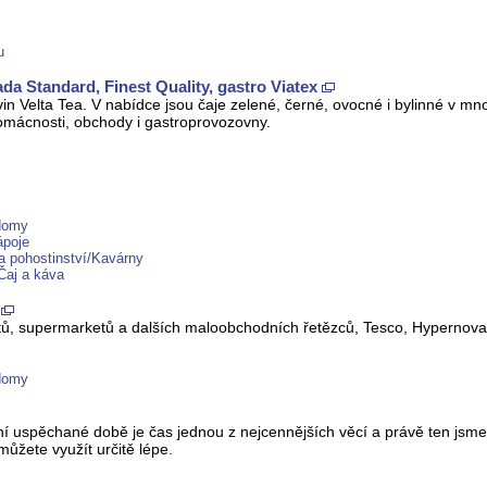
u
ada Standard, Finest Quality, gastro Viatex
in Velta Tea. V nabídce jsou čaje zelené, černé, ovocné i bylinné v mno
domácnosti, obchody i gastroprovozovny.
 domy
ápoje
a pohostinství/Kavárny
Čaj a káva
tů, supermarketů a dalších maloobchodních řetězců, Tesco, Hypernova,
 domy
spěchané době je čas jednou z nejcennějších věcí a právě ten jsme s
žete využít určitě lépe.