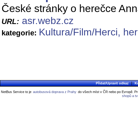
České stránky o herečce An
asr.webz.cz
URL:
Kultura/Film/Herci, he
kategorie:
|
Přidat/Upravit odkaz
K
NetBus Service to je
autobusová doprava z Prahy
do všech míst v ČR nebo po Evropě. Pro
shopů a t