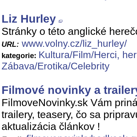
Liz Hurley
Stránky o této anglické hereč
www.volny.cz/liz_hurley/
URL:
Kultura/Film/Herci, he
kategorie:
Zábava/Erotika/Celebrity
Filmové novinky a traile
FilmoveNovinky.sk Vám prináš
trailery, teasery, čo sa pripr
aktualizácia článkov !