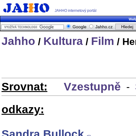
JAHHO internetový portál
Wall
Google
Jahho.cz
Jahho
Kultura
Film
/
/
/ He
Srovnat:
Vzestupně
-
odkazy:
Sandra Bullock