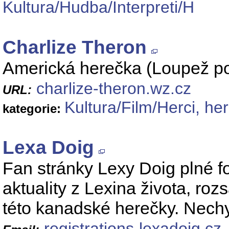
Kultura/Hudba/Interpreti/H
Charlize Theron
Americká herečka (Loupež po 
charlize-theron.wz.cz
URL:
Kultura/Film/Herci, he
kategorie:
Lexa Doig
Fan stránky Lexy Doig plné fo
aktuality z Lexina života, rozs
této kanadské herečky. Nechy
registrations
lexadoig.cz