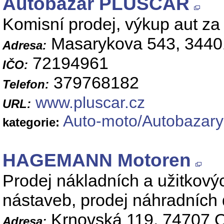
Autobazar PLUSCAR
Komisní prodej, výkup aut za h
Masarykova 543, 3440
Adresa:
72194961
IČO:
379768182
Telefon:
www.pluscar.cz
URL:
Auto-moto/Autobazary
kategorie:
HAGEMANN Motoren
Prodej nákladních a užitkovýc
nástaveb, prodej náhradních d
Krnovská 119, 74707 
Adresa: