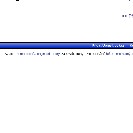
<< P
|
Přidat/Upravit odkaz
K
Kvalitní
kompatibilní a originální tonery
za skvělé ceny.
Profesionální
řešení hromadných