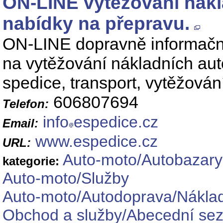
ON-LINE vytěžování nák
nabídky na přepravu.
ON-LINE dopravně informační
na vytěžování nákladních au
spedice, transport, vytěžová
606807694
Telefon:
info
espedice.cz
Email:
www.espedice.cz
URL:
Auto-moto/Autobazary
kategorie:
Auto-moto/Služby
Auto-moto/Autodoprava/Náklad
Obchod a služby/Abecední se