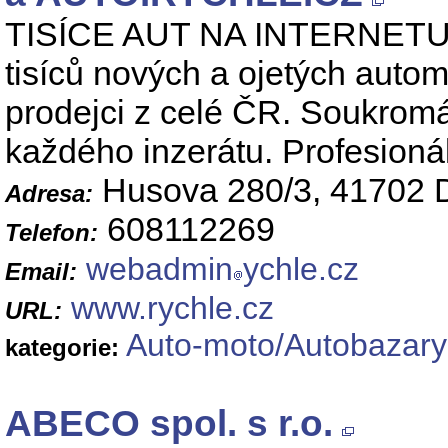
TISÍCE AUT NA INTERNETU. Mo
tisíců nových a ojetých autom
prodejci z celé ČR. Soukromá 
každého inzerátu. Profesionál
Husova 280/3, 41702 
Adresa:
608112269
Telefon:
webadmin
ychle.cz
Email:
www.rychle.cz
URL:
Auto-moto/Autobazary
kategorie:
ABECO spol. s r.o.