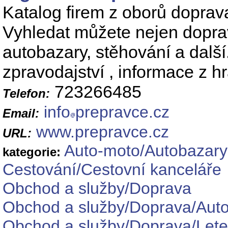
Katalog firem z oborů doprava
Vyhledat můžete nejen doprav
autobazary, stěhování a další
zpravodajství , informace z h
723266485
Telefon:
info
prepravce.cz
Email:
www.prepravce.cz
URL:
Auto-moto/Autobazary
kategorie:
Cestování/Cestovní kanceláře
Obchod a služby/Doprava
Obchod a služby/Doprava/Aut
Obchod a služby/Doprava/Let