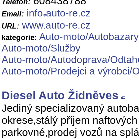
608438788
Telefon:
info
auto-re.cz
Email:
www.auto-re.cz
URL:
Auto-moto/Autobazary
kategorie:
Auto-moto/Služby
Auto-moto/Autodoprava/Odtah
Auto-moto/Prodejci a výrobci/
Diesel Auto Židněves
Jediný specializovaný autoba
okrese,stálý příjem naftovýc
parkovné,prodej vozů na spl