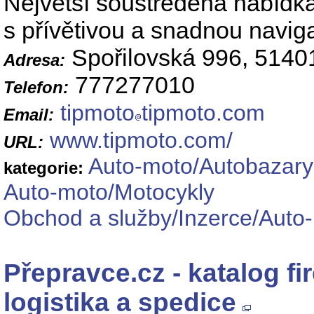
Největší soustředěná nabídk
s přívětivou a snadnou naviga
Spořilovská 996, 5140
Adresa:
777277010
Telefon:
tipmoto
tipmoto.com
Email:
www.tipmoto.com/
URL:
Auto-moto/Autobazary
kategorie:
Auto-moto/Motocykly
Obchod a služby/Inzerce/Auto
Přepravce.cz - katalog f
logistika a spedice