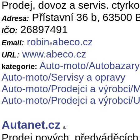
Prodej, dovoz a servis. ctyrko
Přístavní 36 b, 63500
Adresa:
26897491
IČO:
robin
abeco.cz
Email:
www.abeco.cz
URL:
Auto-moto/Autobazary
kategorie:
Auto-moto/Servisy a opravy
Auto-moto/Prodejci a výrobci/
Auto-moto/Prodejci a výrobci/U
Autanet.cz
Prodej nových, předváděcích 