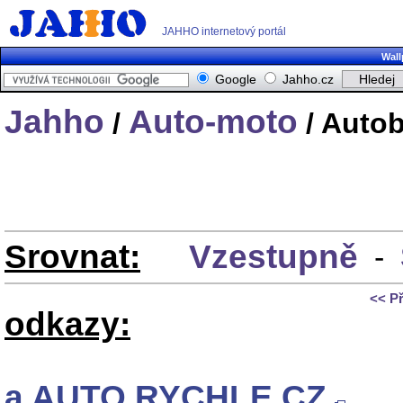
JAHHO internetový portál
Wall
Google
Jahho.cz
Jahho
Auto-moto
/
/ Auto
Srovnat:
Vzestupně
-
<< P
odkazy:
a AUTO.RYCHLE.CZ