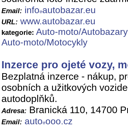
info
autobazar.eu
Email:
www.autobazar.eu
URL:
Auto-moto/Autobazary
kategorie:
Auto-moto/Motocykly
Inzerce pro ojeté vozy, m
Bezplatná inzerce - nákup, p
osobních a užitkových vozidel
autodoplňků.
Branická 110, 14700 P
Adresa:
auto
ooo.cz
Email: