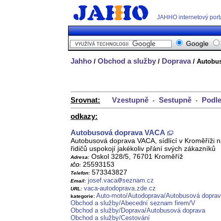
JAHHO internetový port
Google
Jahho
Obchod a služby
Doprava
/
/
/ Autobu
Srovnat:
Vzestupně
Sestupně
Podle
-
-
odkazy:
Autobusová doprava VACA
Autobusová doprava VACA, sídlící v Kroměříži n
řidičů uspokojí jakékoliv přání svých zákazníků
Oskol 328/5, 76701 Kroměříž
Adresa:
25593153
IČO:
573343827
Telefon:
josef.vaca
seznam.cz
Email:
vaca-autodoprava.zde.cz
URL:
Auto-moto/Autodoprava/Autobusová dopra
kategorie:
Obchod a služby/Abecední seznam firem/V
Obchod a služby/Doprava/Autobusová doprava
Obchod a služby/Cestování