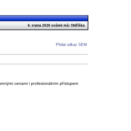
6. srpna 2026 svátek má: Oldřiška
Přidat odkaz SEM
ozumnými cenami i profesionálním přístupem