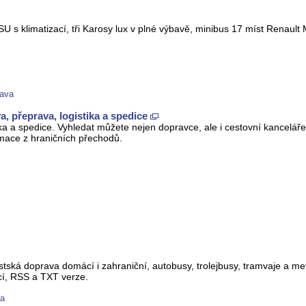
 klimatizací, tři Karosy lux v plné výbavě, minibus 17 míst Renault 
rava
a, přeprava, logistika a spedice
ka a spedice. Vyhledat můžete nejen dopravce, ale i cestovní kanceláře
ormace z hraničních přechodů.
ská doprava domácí i zahraniční, autobusy, trolejbusy, tramvaje a met
rcí, RSS a TXT verze.
va