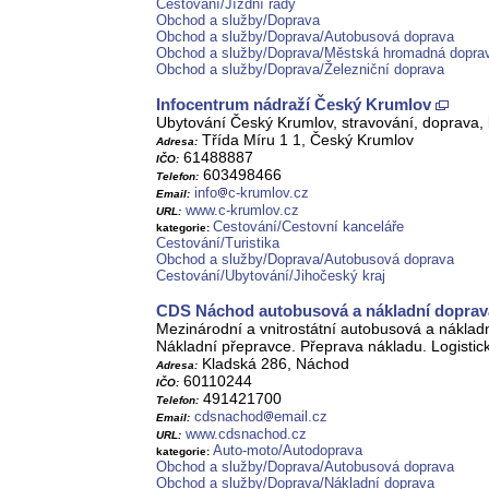
Cestování/Jízdní řády
Obchod a služby/Doprava
Obchod a služby/Doprava/Autobusová doprava
Obchod a služby/Doprava/Městská hromadná dopra
Obchod a služby/Doprava/Železniční doprava
Infocentrum nádraží Český Krumlov
Ubytování Český Krumlov, stravování, doprava, k
Třída Míru 1 1, Český Krumlov
Adresa:
61488887
IČO:
603498466
Telefon:
info
c-krumlov.cz
Email:
www.c-krumlov.cz
URL:
Cestování/Cestovní kanceláře
kategorie:
Cestování/Turistika
Obchod a služby/Doprava/Autobusová doprava
Cestování/Ubytování/Jihočeský kraj
CDS Náchod autobusová a nákladní doprava, 
Mezinárodní a vnitrostátní autobusová a nákla
Nákladní přepravce. Přeprava nákladu. Logistick
Kladská 286, Náchod
Adresa:
60110244
IČO:
491421700
Telefon:
cdsnachod
email.cz
Email:
www.cdsnachod.cz
URL:
Auto-moto/Autodoprava
kategorie:
Obchod a služby/Doprava/Autobusová doprava
Obchod a služby/Doprava/Nákladní doprava