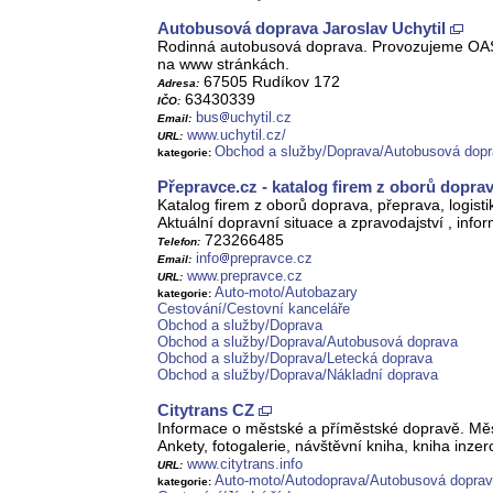
Autobusová doprava Jaroslav Uchytil
Rodinná autobusová doprava. Provozujeme OASU s
na www stránkách.
67505 Rudíkov 172
Adresa:
63430339
IČO:
bus
uchytil.cz
Email:
www.uchytil.cz/
URL:
Obchod a služby/Doprava/Autobusová dop
kategorie:
Přepravce.cz - katalog firem z oborů doprav
Katalog firem z oborů doprava, přeprava, logisti
Aktuální dopravní situace a zpravodajství , inf
723266485
Telefon:
info
prepravce.cz
Email:
www.prepravce.cz
URL:
Auto-moto/Autobazary
kategorie:
Cestování/Cestovní kanceláře
Obchod a služby/Doprava
Obchod a služby/Doprava/Autobusová doprava
Obchod a služby/Doprava/Letecká doprava
Obchod a služby/Doprava/Nákladní doprava
Citytrans CZ
Informace o městské a příměstské dopravě. Měst
Ankety, fotogalerie, návštěvní kniha, kniha inze
www.citytrans.info
URL:
Auto-moto/Autodoprava/Autobusová dopra
kategorie: