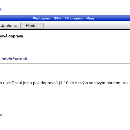
ál
Wallpapers
GIFy
TV program
Mapy
Jahho.cz
sová doprava
 návštěvnosti
a ulici Oskol je na poli dopravců již 10 let s svým vozovým parkem, r
va