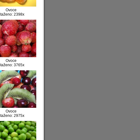
Ovoce
taženo: 2398x
Ovoce
taženo: 3765x
Ovoce
taženo: 2975x