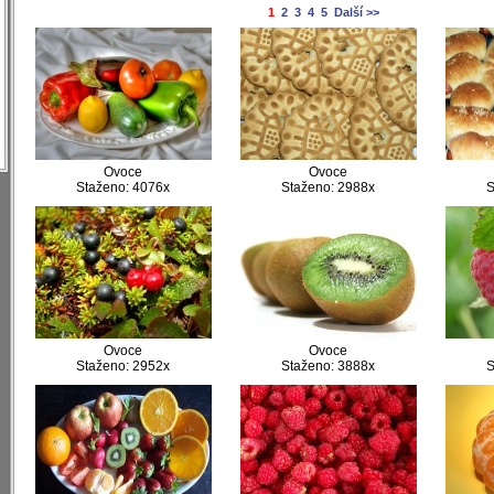
)
1
2
3
4
5
Další >>
)
)
)
)
)
Ovoce
Ovoce
Staženo: 4076x
Staženo: 2988x
S
Ovoce
Ovoce
Staženo: 2952x
Staženo: 3888x
S