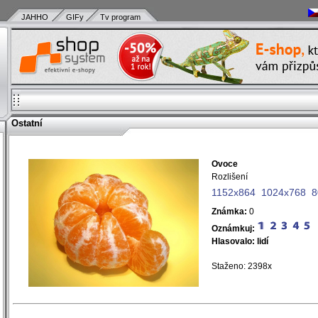
JAHHO
GIFy
Tv program
Ostatní
Ovoce
)
Rozlišení
)
)
1152x864
1024x768
8
)
Známka:
0
)
Oznámkuj:
)
Hlasovalo:
lidí
)
)
Staženo: 2398x
)
)
)
)