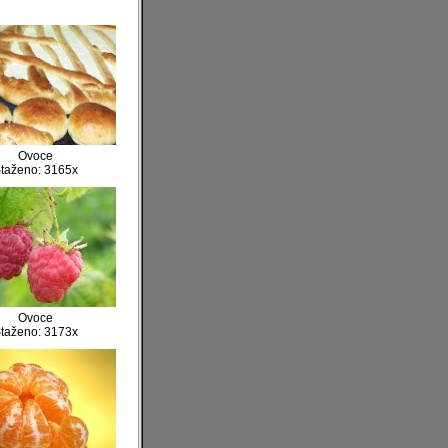
Ovoce
taženo: 3165x
Ovoce
taženo: 3173x