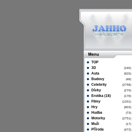
TOP
3D
(240
Auta
(920
Budovy
(48
Celebrity
(2758
Dívky
(270
Erotika (18)
(178
Filmy
(1201
Hry
(903
Hudba
(73
Motorky
(2751
Muži
(17
Příroda
(472