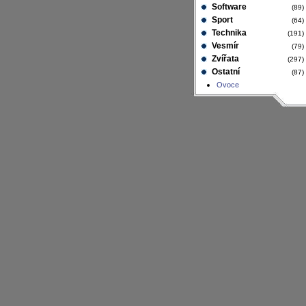
Software
(89
Sport
(64
Technika
(191
Vesmír
(79
Zvířata
(297
Ostatní
(87
Ovoce