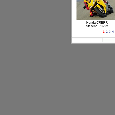
Honda CRBRR
Staženo: 7829x
1
2
3
4