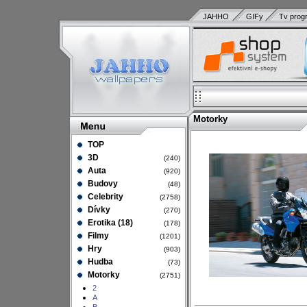
JAHHO
GIFy
Tv prog
Motorky
TOP
3D
(240)
Auta
(920)
Budovy
(48)
Celebrity
(2758)
Dívky
(270)
Erotika (18)
(178)
Filmy
(1201)
Hry
(903)
Hudba
(73)
Motorky
(2751)
2
A