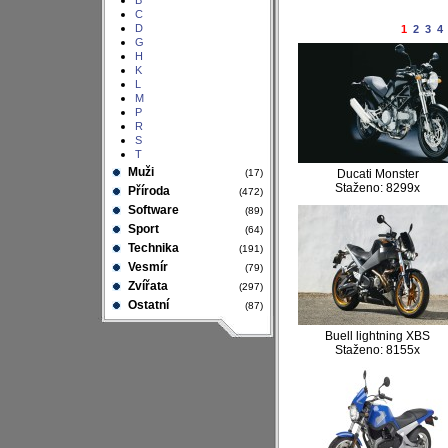
B
C
D
1
2
3
4
G
H
K
L
M
P
R
S
T
Muži
(17)
Ducati Monster
Staženo: 8299x
Příroda
(472)
Software
(89)
Sport
(64)
Technika
(191)
Vesmír
(79)
Zvířata
(297)
Ostatní
(87)
Buell lightning XBS
Staženo: 8155x