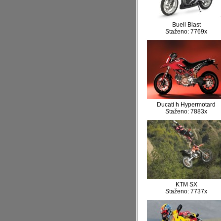
Buell Blast
Staženo: 7769x
Ducati h Hypermotard
Staženo: 7883x
KTM SX
Staženo: 7737x