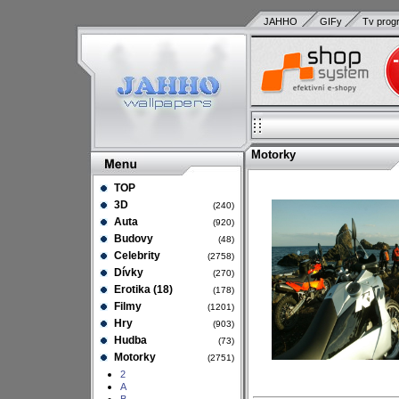
JAHHO
GIFy
Tv prog
Motorky
TOP
3D
(240)
Auta
(920)
Budovy
(48)
Celebrity
(2758)
Dívky
(270)
Erotika (18)
(178)
Filmy
(1201)
Hry
(903)
Hudba
(73)
Motorky
(2751)
2
A