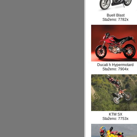
Buell Blast
Staženo: 7782x
Ducati h Hypermotard
Staženo: 7904x
KTM SX
Staženo: 7753x