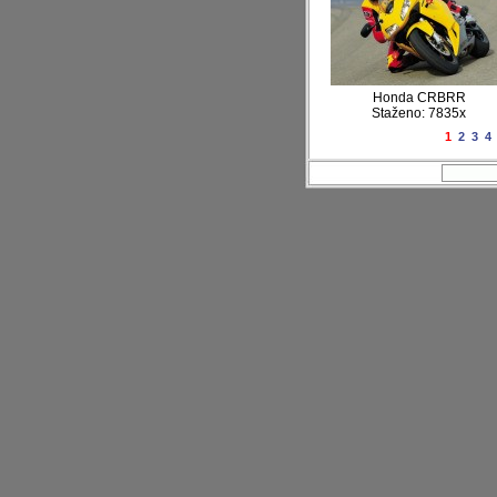
Honda CRBRR
Staženo: 7835x
1
2
3
4