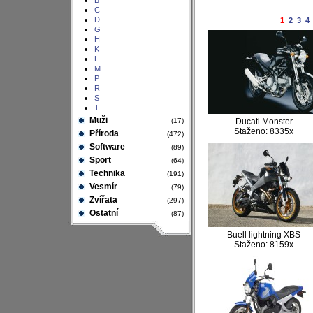
B
C
D
1
2
3
4
G
H
K
L
M
P
R
S
T
Muži
(17)
Ducati Monster
Staženo: 8335x
Příroda
(472)
Software
(89)
Sport
(64)
Technika
(191)
Vesmír
(79)
Zvířata
(297)
Ostatní
(87)
Buell lightning XBS
Staženo: 8159x