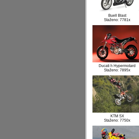
Buell Blast
Staženo: 7781x
Ducati h Hypermotard
Staženo: 7895x
KTM SX
Staženo: 7750x