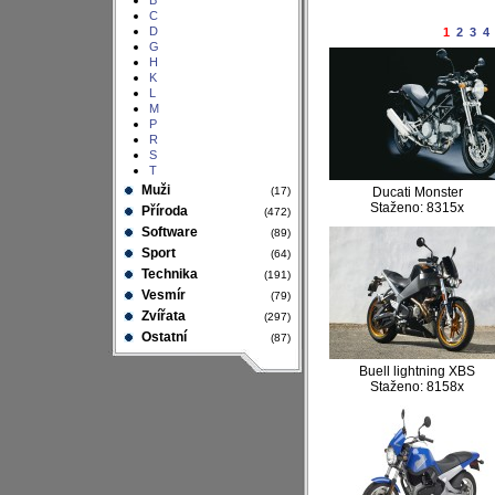
B
C
D
1
2
3
4
G
H
K
L
M
P
R
S
T
Muži
(17)
Ducati Monster
Staženo: 8315x
Příroda
(472)
Software
(89)
Sport
(64)
Technika
(191)
Vesmír
(79)
Zvířata
(297)
Ostatní
(87)
Buell lightning XBS
Staženo: 8158x