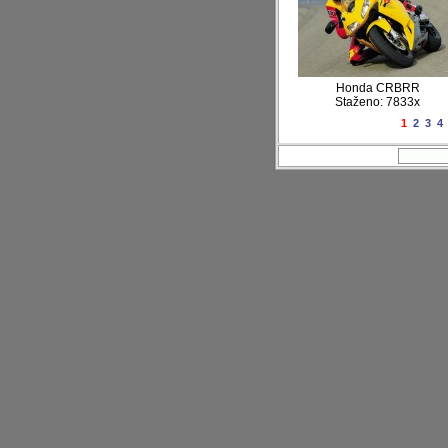
Honda CRBRR
Staženo: 7833x
1
2
3
4