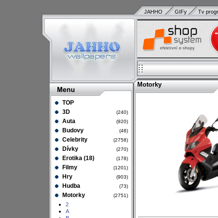
JAHHO
GIFy
Tv prog
Motorky
TOP
3D
(240)
Auta
(920)
Budovy
(48)
Celebrity
(2758)
Dívky
(270)
Erotika (18)
(178)
Filmy
(1201)
Hry
(903)
Hudba
(73)
Motorky
(2751)
2
A