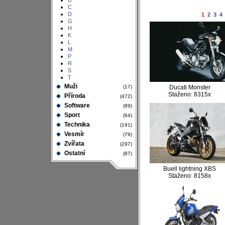
B
C
D
1
2
3
4
G
H
K
L
M
P
R
S
T
Muži
(17)
Ducati Monster
Staženo: 8315x
Příroda
(472)
Software
(89)
Sport
(64)
Technika
(191)
Vesmír
(79)
Zvířata
(297)
Ostatní
(87)
Buell lightning XBS
Staženo: 8158x