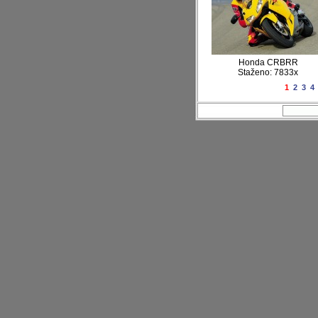
Honda CRBRR
Staženo: 7833x
1
2
3
4