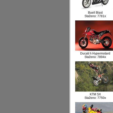
Buell Blast
Staženo: 7781x
Ducati h Hypermotard
Staženo: 7894x
KTM SX
Staženo: 7750x