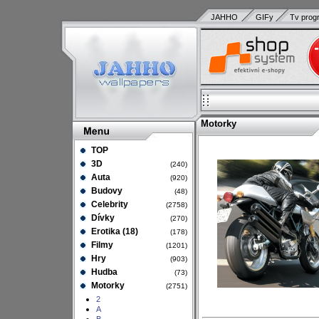
JAHHO
GIFy
Tv prog
Motorky
TOP
3D
(240)
Auta
(920)
Budovy
(48)
Celebrity
(2758)
Dívky
(270)
Erotika (18)
(178)
Filmy
(1201)
Hry
(903)
Hudba
(73)
Motorky
(2751)
2
A